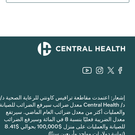
إشعار: اعتمدت مقاطعة ترافيس كاونتي للرعاية الصحية د/
د/ Central Health معدل ضرائب سيرفع الضرائب للصيانة
والعمليات أكثر من معدل ضرائب العام الماضي. سيرتفع
معدل الضريبة فعليًا بنسبة 8 في المائة وسيرفع الضرائب
للصيانة والعمليات على منزل $100,000 بحوالي $8.41
(ثمانية دولارات وواحد وأربعين سنتًا).