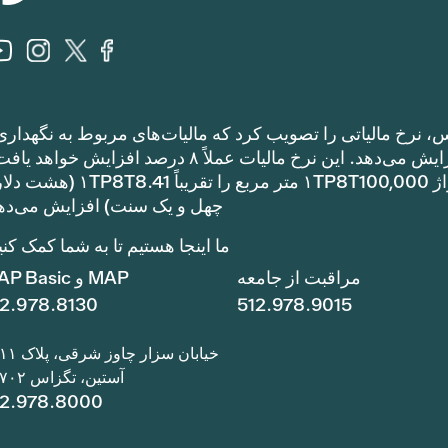
، نرخ مالیاتی را تصویب کرد که مالیات‌های مربوط به نگهداری
عملیات را نسبت به نرخ مالیات سال گذشته افزایش می‌دهد. این نرخ مالیات عملاً ۸ درصد افزایش خوا
مالیات مربوط به نگهداری و عملیات یک خانه با متراژ ۱TP8T100,000 متر مربع را تقریباً 1
چهل و یک سنت) افزایش می‌ده
ما اینجا هستیم تا به شما کمک کنی
مراقبت از جامعه
MAP و MAP Basic
12.978.8130
512.978.9015
خیابان سزار چاوز شرقی، پلاک ۱۱۱۱
آستین، تگزاس ۷۸۷۰۲
12.978.8000