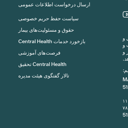
ارسال درخواست اطلاعات عمومی
سیاست حفظ حریم خصوصی
حقوق و مسئولیت‌های بیمار
 و
بازخورد خدمات Central Health
هد یافت و
۱TP8T8.4 (هشت دلار و
فرصت‌های آموزشی
د.
Central Health تحقیق
م:
تالار گفتگوی هیئت مدیره
5
5