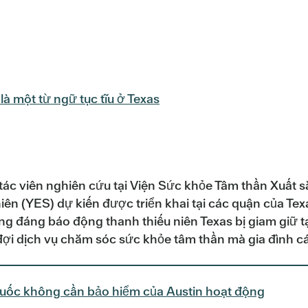
là một từ ngữ tục tĩu ở Texas
g tác viên nghiên cứu tại Viện Sức khỏe Tâm thần Xuất s
iên (YES) dự kiến được triển khai tại các quận của Tex
g đáng báo động thanh thiếu niên Texas bị giam giữ tại
đợi dịch vụ chăm sóc sức khỏe tâm thần mà gia đình c
thuốc không cần bảo hiểm của Austin hoạt động