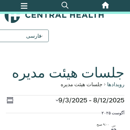
پرش
به
محتوای
اصلی
فارسی
جلسات هیئت مدیره
رویدادها
جلسات هیئت مدیره
روید
8/12/2025
رویدادها
 - 
9/3/2025
ناوب
خلاصه
ews
تاریخ
آگوست ۲۰۲۵
نماه
را
tion
انتخاب
۹:۰۰ صبح
س
کنید.