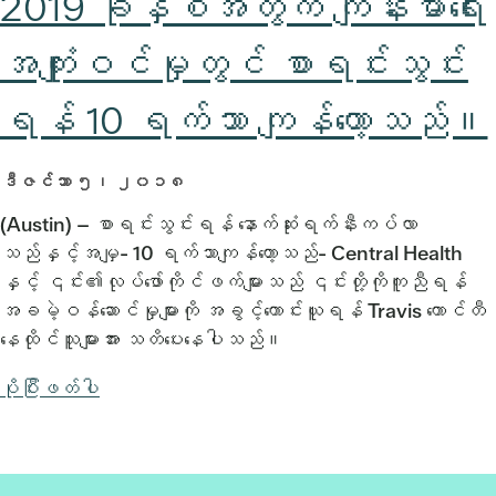
2019 ခုနှစ်အတွက် ကျန်းမာရေး
အကျုံးဝင်မှုတွင် စာရင်းသွင်း
ရန် 10 ရက်သာ ကျန်တော့သည်။
ဒီဇင်ဘာ ၅၊ ၂၀၁၈
(Austin) – စာရင်းသွင်းရန် နောက်ဆုံးရက်နီးကပ်လာ
သည်နှင့်အမျှ- 10 ရက်သာကျန်တော့သည်- Central Health
နှင့် ၎င်း၏လုပ်ဖော်ကိုင်ဖက်များသည် ၎င်းတို့ကိုကူညီရန်
အခမဲ့ဝန်ဆောင်မှုများကို အခွင့်ကောင်းယူရန် Travis ကောင်တီ
နေထိုင်သူများအား သတိပေးနေပါသည်။
ပိုပြီးဖတ်ပါ