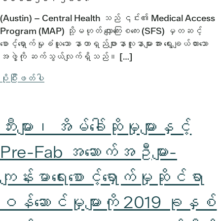
(Austin) – Central Health သည် ၎င်း၏ Medical Access
Program (MAP) သို့မဟုတ် လျှောကြေးစကေး (SFS) မှတဆင့်
စောင့်ရှောက်မှုခံယူသော နာတာရှည်ဖျားနာလူနာများအား ရွေးချယ်ထားသော
အဖွဲ့ကို ဆက်သွယ်လျက်ရှိသည်။ […]
ပိုပြီးဖတ်ပါ
ဘီးများ၊ အိမ်ခေါ်ဆိုမှုများနှင့်
Pre-Fab အဆောက်အဦများ-
ကျန်းမာရေးစောင့်ရှောက်မှုဆိုင်ရာ
ဝန်ဆောင်မှုများကို 2019 ခုနှစ်