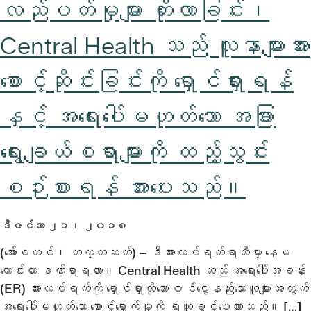
လည်ပတ်မှုများ တိုးလာခြင်း၊
Central Health သည် လူနာများအား
စောင့်ဆိုင်းခြင်းကို ရှောင်ရှားရန်
နှင့် အရေးပေါ်မဟုတ်သော အခြား
ရွေးချယ်စရာများကို ထည့်သွင်း
စဉ်းစားရန် အားပေးသည်။
ဒီဇင်ဘာ ၂၁၊ ၂၀၁၈
(အော်စတင်၊ တက္ကဆက်) – ဒီအားလပ်ရက်ရာသီမှာ နေမ
ကောင်းလား ဒဏ်ရာရလား။ Central Health သည် အရေးပေါ်အခန်း
(ER) အားလပ်ရက်ကို ရှောင်ရှားလိုသော ၀င်ငွေနည်းသောလူများအတွက်
အရေးပေါ်မဟုတ်သော စောင့်ရှောက်မှုကို ရယူခွင့်ပေးထားသည်။ […]