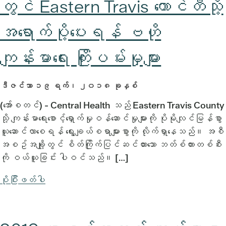
တွင် Eastern Travis ကောင်တီသို့
အရောက်ပို့ပေးရန် ဗဟို
ကျန်းမာရေး ကြိုးပမ်းမှုများ
ဒီဇင်ဘာ ၁၉ ရက်၊ ၂၀၁၈ ခုနှစ်
(အော်စတင်) - Central Health သည် Eastern Travis County
သို့ ကျန်းမာရေးစောင့်ရှောက်မှုဝန်ဆောင်မှုများကို ပိုမိုလျင်မြန်စွာ
ယူဆောင်လာစေရန် ရွေးချယ်စရာများစွာကို လိုက်ရှာနေသည်။ အစီ
အစဥ်အချို့တွင် စိတ်ကြိုက်ပြင်ဆင်ထားသော ဘတ်စ်ကားတစ်စီး
ကို ဝယ်ယူခြင်း ပါဝင်သည်။ […]
ပိုပြီးဖတ်ပါ