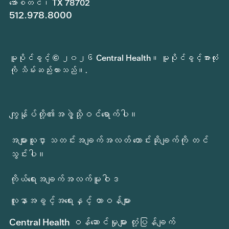
အော်စတင်၊ TX 78702
512.978.8000
မူပိုင်ခွင့် © ၂၀၂၆ Central Health။ မူပိုင်ခွင့်အားလုံး
ကို သိမ်းဆည်းထားသည်။.
ကျွန်ုပ်တို့၏အဖွဲ့သို့ဝင်ရောက်ပါ။
အများသူငှာ သတင်းအချက်အလတ် တောင်းဆိုချက်ကို တင်
သွင်းပါ။
ကိုယ်ရေးအချက်အလက်မူဝါဒ
လူနာအခွင့်အရေးနှင့် တာဝန်များ
Central Health ဝန်ဆောင်မှုများ တုံ့ပြန်ချက်