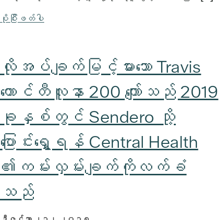
ပိုပြီးဖတ်ပါ
လိုအပ်ချက်မြင့်မားသော Travis
ကောင်တီလူနာ 200 ကျော်သည် 2019
ခုနှစ်တွင် Sendero သို့
ပြောင်းရွှေ့ရန် Central Health
၏ကမ်းလှမ်းချက်ကိုလက်ခံ
သည်
ဒီဇင်ဘာ ၂၁၊ ၂၀၁၈