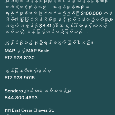
များအတွက် အခွန်ပိုမိုမြှင့်တင်မည့် အခွန်နှုန်းထားကို
လက်ခံကျင့်သုံးခဲ့သည်။ အခွန်နှုန်းထားကို ၈
ရာခိုင်နှုန်းအထိ မြှင့်တင်မည်ဖြစ်ပြီး $100,000 တန်
အိမ်၏ ပြုပြင်ထိန်းသိမ်းမှုနှင့် လုပ်ငန်းလည်ပတ်မှုများ
အတွက် အခွန်ကို $8.41 (ဒေါ်လာ ရှစ်ဒေါ်လာနှင့် လေးဆယ့်
တစ်ဆင့်) ခန့် မြှင့်တင်မည်ဖြစ်သည်။.
ကျွန်ုပ်တို့သည် ကူညီရန်အတွက် ဖြစ်ပါသည်။
MAP နှင့် MAP Basic
512.978.8130
ကွန်မြူနတီစောင့်ရှောက်မှု
512.978.9015
Sendero ကျန်းမာရေး အစီအစဉ်များ
844.800.4693
1111 East Cesar Chavez St.