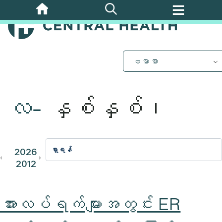
အဓိက
အကြောင်းအရာ
သို့
ကျော်သွား
ပါ။
ဗမာစာ
လ-
နှစ်နှစ်၊
2026
2025
2024
2023
202
2012
2011
အားလပ်ရက်များအတွင်း ER