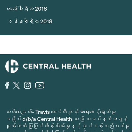
ဖေဖော်ဝါရီလ 2018
ဇန်နဝါရီလ 2018
သတိပေးချက်- Travis ကောင်တီ ကျန်းမာရေးစောင့်ရှောက်မှု
ခရိုင် d/b/a Central Health သည် ယခင်နှစ်အခွန်
နှုန်းထက် ပြုပြင်ထိန်းသိမ်းမှုနှင့် လုပ်ငန်းလည်ပတ်မှု