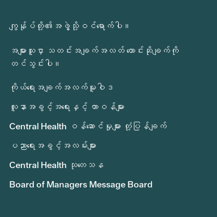
ကျွန်ုပ်တို့၏အဖွဲ့သို့ဝင်ရောက်ပါ။
အများသူငှာ သတင်းအချက်အလတ် တောင်းဆိုချက်ကို
တင်သွင်းပါ။
ကိုယ်ရေးအချက်အလက်မူဝါဒ
လူနာအခွင့်အရေးနှင့် တာဝန်များ
Central Health ဝန်ဆောင်မှုများ တုံ့ပြန်ချက်
ပညာရေးအခွင့်အလမ်းများ
Central Health သုတေသန
Board of Managers Message Board