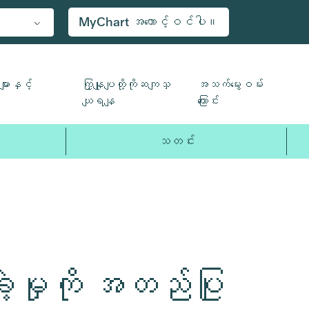
MyChart အကောင့်ဝင်ပါ။
ျားနှင့်
ကြှနျုပျတို့ကိုဆကျသှ
အသက်မွေးဝမ်း
ယျရနျ
ကြောင်း
သတင်း
ျဲ့မှုကို အတည်ပြု