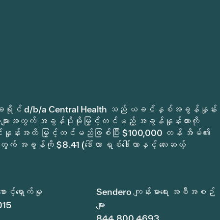
က်မှုခရိုင် d/b/a Central Health သည် ယခင်နှစ်အခွန်နှုန်း
ျားအတွက် အခွန်ပိုမိုမြှင့်တင်မည့် အခွန်နှုန်းထားကို
ုင်နှုန်းအထိ မြှင့်တင်မည်ဖြစ်ပြီး $100,000 တန် အိမ်၏
ွက် အခွန်ကို $8.41 (ဒေါ်လာ ရှစ်ဒေါ်လာနှင့် လေးဆယ့်
င့်ရှောက်မှု
Sendero ကျန်းမာရေး အစီအစဉ်
015
များ
844.800.4693