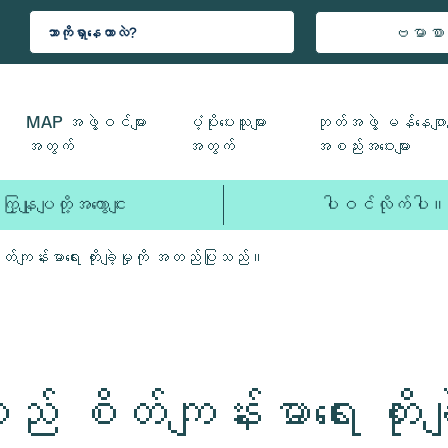
ဗမာစာ
MAP အဖွဲ့ဝင်များ
ပံ့ပိုးပေးသူများ
ဘုတ်အဖွဲ့ မန်နေဂျာမ
အတွက်
အတွက်
အစည်းအဝေးများ
ကြှနျုပျတို့အကွောငျး
ပါဝင်လိုက်ပါ။
်ကျန်းမာရေး တိုးချဲ့မှုကို အတည်ပြုသည်။
် စိတ်ကျန်းမာရေး တိုးခ