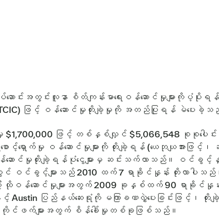
ောင်းအတွင်းလူနာ စိတ်ကျန်းမာရေးဝန်ဆောင်မှုများကိုပံ့ပိုးရ
TCIC) ဖြင့် ဝန်ဆောင်မှုတိုးချဲ့မှုကို အတည်ပြုရန် မဲပေးခဲ့
8 မှ $1,700,000 ဖြင့် တစ်နှစ်လျှင် $5,066,548 စုစုပ
ောင့်ရှောက်မှု ဝန်ဆောင်မှုများကို တိုးချဲ့ရန် (ယေဘုယျအားဖြင့်
ာင်မှုတိုးချဲ့ရန်ပုံငွေများမှ ဆင်းသက်လာသည်။ ဝင်ခွင့်နှင
င် ဝင်ခွင့်များသည် 2010 ထက် 7 ရာခိုင်နှုန်း တိုးလာပါသ
း ထိုဝန်ဆောင်မှုများအတွက် 2009 ခုနှစ်ထက် 90 ရာခိုင်နှုန
ှင့် Austin ပြည်နယ်ဆေးရုံကို မကြာခဏလွှဲပေးခြင်းဖြင့်၊ တိုးချ
ဖော်ကိုင်ဖက်များအတွက် စိန်ခေါ်မှုတစ်ခုဖြစ်သည်။