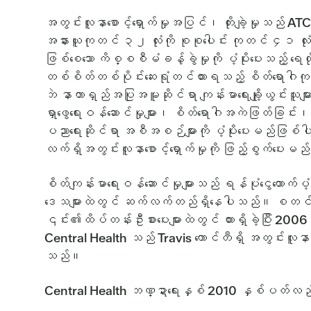
အတွင်းလူနာစောင့်ရှောက်မှုအပြင်၊ တိုးချဲ့မှု
အနားယူကုတင် ၃၂ လုံးကို စုစုပေါင်း ကုတင် ၄၁ လု
ဖြစ်စေသော ကိစ္စစီမံခန့်ခွဲမှုကို ပံ့ပိုးပေးသည့
တစ်စိတ်တစ်ပိုင်းဆေးရုံတင်ထားရသည့် စိတ်ရောဂါကု
ဘဲ နာတာရှည်အပြုအမူဆိုင်ရာ ကျန်းမာရေးချို့ယွင်း
ရှာဖွေရေးဝန်ဆောင်မှုများ၊ စိတ်ရောဂါအကဲဖြတ်ခြင်း၊ တစ
ပညာရေးဆိုင်ရာ အစီအစဉ်များကို ပံ့ပိုးပေးမည်ဖြစ်ပ
လက်ရှိအတွင်းလူနာစောင့်ရှောက်မှုကို ဖြည့်စွက်ပေး
စိတ်ကျန်းမာရေးဝန်ဆောင်မှုများသည် ရန်ပုံငွေထောက်ပ
ဒေသများထဲတွင် ဆက်လက်တည်ရှိနေပါသည်။ စတင်တည်ထေ
၎င်း၏ထိပ်တန်းဦးစားပေးများထဲတွင် ထားရှိခဲ့ပြီး 20
Central Health သည် Travis ကောင်တီရှိ အတွင်းလူနာ 1
သည်။
Central Health ဘဏ္ဍာရေးနှစ် 2010 နှစ်ပတ်လည်