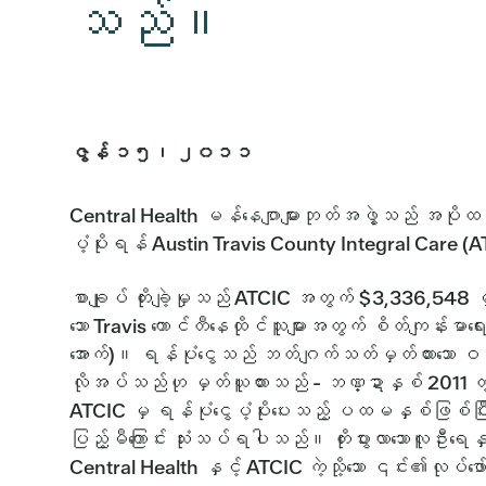
သည်။
ဇွန် ၁၅၊ ၂၀၁၁
Central Health မန်နေဂျာများဘုတ်အဖွဲ့သည် အပိုထပ်ဆ
ပံ့ပိုးရန် Austin Travis County Integral Care (A
စာချုပ် တိုးချဲ့မှုသည် ATCIC အတွက် $3,336,54
သော Travis ကောင်တီနေထိုင်သူများအတွက် စိတ်ကျန်းမာရေးစ
အောက်)။ ရန်ပုံငွေသည် ဘတ်ဂျက်သတ်မှတ်ထားသော ဝန်ဆေ
လိုအပ်သည်ဟု မှတ်ယူထားသည် - ဘဏ္ဍာနှစ် 2011 တွ
ATCIC မှ ရန်ပုံငွေပံ့ပိုးပေးသည့် ပထမနှစ်ဖြစ်ပြီ
ပြည့်မီကြောင်း သုံးသပ်ရပါသည်။ တိုးပွားလာသောလူဦးရေန
Central Health နှင့် ATCIC ကဲ့သို့သော ၎င်း၏လုပ်