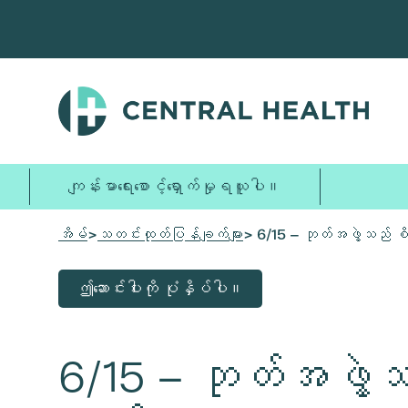
အဓိက
အကြောင်းအရာ
သို့
ကျော်သွား
ပါ။
ကျန်းမာရေးစောင့်ရှောက်မှုရယူပါ။
အိမ်
>
သတင်းထုတ်ပြန်ချက်များ
> 6/15 – ဘုတ်အဖွဲ့သည် စိတ
ဤဆောင်းပါးကို ပုံနှိပ်ပါ။
6/15 – ဘုတ်အဖွဲ့သည