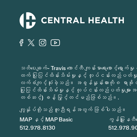
သတိပေးချက်- Travis ကောင်တီ ကျန်းမာရေးစောင့်ရှော
ထက် ပြုပြင်ထိန်းသိမ်းမှုနှင့် လုပ်ငန်းလည်ပတ်မှုမ
လက်ခံကျင့်သုံးခဲ့သည်။ အခွန်နှုန်းထားကို ၈ ရာခိ
ပြုပြင်ထိန်းသိမ်းမှုနှင့် လုပ်ငန်းလည်ပတ်မှုများအတ
တစ်ဆင့်) ခန့် မြှင့်တင်မည်ဖြစ်သည်။.
ကျွန်ုပ်တို့သည် ကူညီရန်အတွက် ဖြစ်ပါသည်။
MAP နှင့် MAP Basic
ကွန်မြူနတီစော
512.978.8130
512.978.9