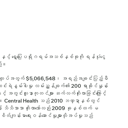
န်နှင့် ရှေ့ပြေးပရိုဂရမ်အသစ်နှစ်ခုကို ရန်ပုံငွေ
သည်။
ေါင်းထုပ်အတွက် $5,066,548၊ အရည်အချင်းပြည့်မီ
၊ ဆင်းရဲနွမ်းပါးမှု လမ်းညွှန်ချက်၏ 200 ရာခိုင်နှုန်း
့် အတွင်းလူနာကုတင်များ ဆက်လက်တိုးလာခြင်းကြောင့်
ည်။ Central Health သည် 2010 ဘဏ္ဍာနှစ်တွင်
်း သိသိသာသာ တိုးလာသော်လည်း 2009 ခုနှစ်ထက် မ
ဲ့စိတ်ကျန်းမာရေးဝန်ဆောင်မှုများလိုအပ်မှုသည်