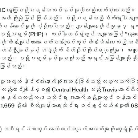
သည် ATCIC ရှေ့ပြေးပရိုဂရမ်အသစ်နှစ်ခုကိုလည်း ထောက်ပံ
ံးအထိ တိုးချဲ့ခြင်း ဖြစ်သည်။ ပရိုဂရမ်သည် စိတ်ရောဂါအကျပ
် ရေတိုဝန်ဆောင်မှုကို ပံ့ပိုးပေးပါသည်။ ပျမ်းမျှနေထိုင်မ
ပရိုဂရမ် (PHP)၊ တစ်ခါတစ်ရံတွင် အများအားဖြင့် “နေ့ဆေး
သူများကို ထိန်းချုပ်ထားသော ပတ်ဝန်းကျင်တွင် ထိန်းသိမ်းပေ
်ဦးချင်းနှင့် အဖွဲ့လိုက် စိတ်ပိုင်းဆိုင်ရာကုထုံးများ၊ အထူးပြ
ါသည်။ ပရိုဂရမ်နှစ်ခုစလုံးသည် အရင်းအမြစ်များကို တိုးမြှင
မည်ဖြစ်သည်။
ံ့မှုအတွက် နိုင်ငံ၏နောက်ဆုံးအဆင့်ဖြစ်သည့် တက္ကဆက်ပြည်နယ်
ာင်ချိန်မှစ၍ Central Health သည် Travis ကောင်တီတွင် စ
06 ခုနှစ်ကတည်းက ဒေသဆိုင်ရာ အဆောက်အဦများတွင် ဝန်ဆောင်မှုမျ
,659 ဦး၏ စိတ်ကျန်းမာရေးဆိုင်ရာ ဝင်ခွင့်လက်ခံမှု၏ 68 ရာခိုင
 အစီရင်ခံစာတွင် နောက်ထပ်အချက်အလက်များကို တွေ့ရှိနိ