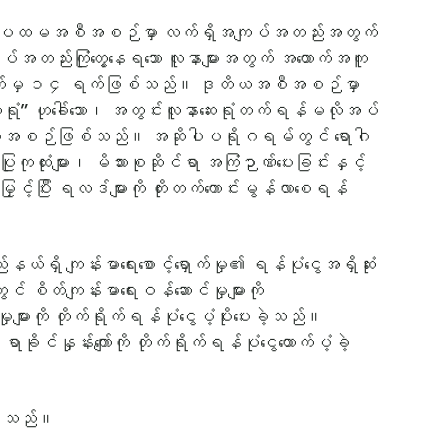
့ပေးသည်။ ပထမအစီအစဉ်မှာ လက်ရှိအကျပ်အတည်းအတွက်
်အတည်းကြုံတွေ့နေရသော လူနာများအတွက် အထောက်အကူ
ှုမှာ ၇ ရက်မှ ၁၄ ရက်ဖြစ်သည်။ ဒုတိယအစီအစဉ်မှာ
ရုံ” ဟုခေါ်သော၊ အတွင်းလူနာဆေးရုံတက်ရန်မလိုအပ်
းသည့် အစီအစဉ်ဖြစ်သည်။ အဆိုပါပရိုဂရမ်တွင် ရောဂါ
ုကုထုံးများ၊ မိသားစုဆိုင်ရာ အကြံဉာဏ်ပေးခြင်းနှင့်
့်ပြီး ရလဒ်များကို တိုးတက်ကောင်းမွန်လာစေရန်
ရှိ ကျန်းမာရေးစောင့်ရှောက်မှု၏ ရန်ပုံငွေအရှိဆုံး
ိတ်ကျန်းမာရေးဝန်ဆောင်မှုများကို
ားကို တိုက်ရိုက်ရန်ပုံငွေပံ့ပိုးပေးခဲ့သည်။
်နှုန်းကျော်ကို တိုက်ရိုက်ရန်ပုံငွေထောက်ပံ့ခဲ့
ုင်သည်။