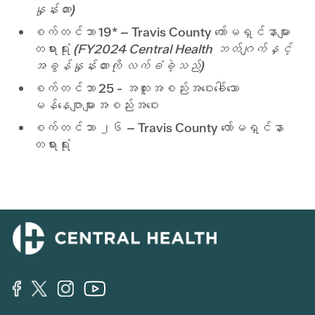
ငှားရမ်းထားသော Facilities, Security and Maintenance
5,699,000
5,699,000
နှုန်းထား)
အာမခံနှင့် ဘေးအန္တရာယ် စီမံခန့်ခွဲမှု
400,000
400,000
စက်တင်ဘာ 19* – Travis County ကော်မရှင်နာများ
သတင်းအချက်အလက်နည်းပညာ
13,855,455
13,855,455
တရားရုံး
(FY2024 Central Health ဘတ်ဂျက်နှင့်
ပုံနှိပ်ခြင်း၊ ကူးယူခြင်း၊ စာပို့ခြင်းနှင့် ဆိုင်းဘုတ်များ
724,105
724,105
အခွန်နှုန်းထားကို လက်ခံခဲ့သည်)
ခရီးသွားသင်တန်းနှင့် အသက်မွေးဝမ်းကျောင်းဆိုင်ရာ ဖွံ့ဖြိုးတိုးတက်ရေး
1,186,250
1,186,250
စက်တင်ဘာ 25 - အထူးအစည်းအဝေးခေါ်သော
အခြားလည်ပတ်မှုကုန်ကျစရိတ်
738,883
738,883
မန်နေဂျာများအစည်းအဝေး
ခရက်ဒစ်၏ ကျန်းမာရေးစောင့်ရှောက်မှု အရင်းအနှီးလိုင်း
500,000
500,000
စက်တင်ဘာ ၂၆ – Travis County ကော်မရှင်နာ
Debt service - principal retirement
7,440,000
7,440,000
တရားရုံး
Debt service - interest
7,026,462
7,026,462
Sendero Risk-Based Capital သို့ လွှဲပြောင်းပါ။
6,000,000
6,000,000
စုစုပေါင်း ကျန်းမာရေးစောင့်ရှောက်မှုလုပ်ငန်းများ
114,200,233
114,200,233
0
စုစုပေါင်း ကျန်းမာရေးစောင့်ရှောက်မှု ပေးပို့ခြင်း။
292,746,806
295,246,806
2,500,000
စီမံခန့်ခွဲရေး
လစာနှင့် ခံစားခွင့်များ
14,673,415
14,673,415
ဥပဒေရေးရာ
2,745,136
2,745,136
အတိုင်ပင်ခံ
2,419,750
2,419,750
ရင်းနှီးမြှုပ်နှံမှု ဝန်ဆောင်မှုများ (Travis County)
126,000
126,000