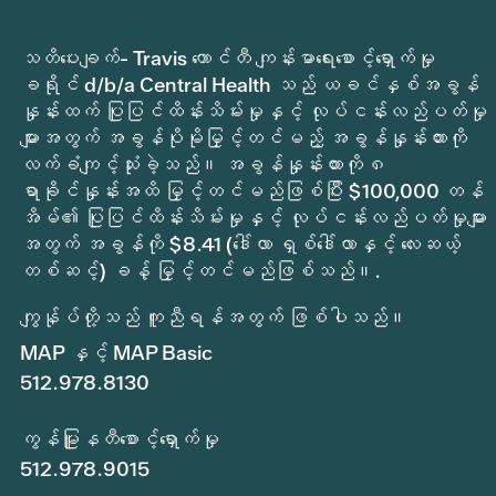
အကျိုးကျေးဇူးများနှင့် လစာစီမံခန့်ခွဲမှု ဝန်ဆောင်မှုများ
635,483
635,483
Other professional goods & services
2,040,350
2,040,350
သတိပေးချက်- Travis ကောင်တီ ကျန်းမာရေးစောင့်ရှောက်မှု
စျေးကွက်ရှာဖွေရေးနှင့်ဆက်သွယ်ရေး
249,061
249,061
ခရိုင် d/b/a Central Health သည် ယခင်နှစ်အခွန်
ငှားရမ်းမှု၊ လုံခြုံရေးနှင့် ပြုပြင်ထိန်းသိမ်းမှု
1,253,250
1,253,250
နှုန်းထက် ပြုပြင်ထိန်းသိမ်းမှုနှင့် လုပ်ငန်းလည်ပတ်မှု
အာမခံနှင့် ဘေးအန္တရာယ် စီမံခန့်ခွဲမှု
412,500
412,500
များအတွက် အခွန်ပိုမိုမြှင့်တင်မည့် အခွန်နှုန်းထားကို
ဖုန်းများ၊ ကွန်ပြူတာ စက်ပစ္စည်းများနှင့် အသုံးအဆောင်များ
1,149,186
1,149,186
လက်ခံကျင့်သုံးခဲ့သည်။ အခွန်နှုန်းထားကို ၈
ပုံနှိပ်ခြင်း၊ ကူးယူခြင်း၊ စာပို့ခြင်းနှင့် ဆိုင်းဘုတ်များ
53,425
53,425
ရာခိုင်နှုန်းအထိ မြှင့်တင်မည်ဖြစ်ပြီး $100,000 တန်
ခရီးသွားသင်တန်းနှင့် အသက်မွေးဝမ်းကျောင်းဆိုင်ရာ ဖွံ့ဖြိုးတိုးတက်ရေး
386,695
386,695
အိမ်၏ ပြုပြင်ထိန်းသိမ်းမှုနှင့် လုပ်ငန်းလည်ပတ်မှုများ
အခြားလည်ပတ်မှုကုန်ကျစရိတ်
205,365
205,365
အတွက် အခွန်ကို $8.41 (ဒေါ်လာ ရှစ်ဒေါ်လာနှင့် လေးဆယ့်
စိစစ်ရေးခရိုင် Svcs
1,213,118
1,213,118
တစ်ဆင့်) ခန့် မြှင့်တင်မည်ဖြစ်သည်။.
အခွန်ကောက်ခံမှုကုန်ကျစရိတ်
1,084,297
1,084,297
ကျွန်ုပ်တို့သည် ကူညီရန်အတွက် ဖြစ်ပါသည်။
စုစုပေါင်းအုပ်ချုပ်ရေး
28,647,030
28,647,030
0
UT ဆက်နွယ်မှုသဘောတူညီချက်
35,000,000
35,000,000
MAP နှင့် MAP Basic
လွှဲပြောင်းပေးသည်။
512.978.8130
အရင်းအနှီးကို လွှဲပြောင်းပါ။
အရေးပေါ်အရံသို့ လွှဲပြောင်းပါ။
8,019,240
8,019,240
ကွန်မြူနတီစောင့်ရှောက်မှု
သီးသန့်
512.978.9015
စုစုပေါင်း အသုံးစရိတ်များ
364,413,076
366,913,076
2,500,000