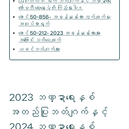
ဩဂုတ်လ ၈ ရက် ဘတ်ဂျက်နှင့် ဘဏ္ဍာရေး
ကော်မတီ ဆွေးနွေးပွဲကို ကြည့်ရှုပါ။
ဖောင် 50-856- အခွန်နှုန်းထား တွက်ချက်မှု
အလုပ်စာရွက်
ဖောင် 50-212- 2023 အခွန်နှုန်းထားများ
အကြောင်း သတိပေးချက်
ယခင်ဘတ်ဂျက်များ
2023 ဘဏ္ဍာရေးနှစ်
အတည်ပြုဘတ်ဂျက်နှင့်
2024 ဘဏ္ဍာရေးနှစ်