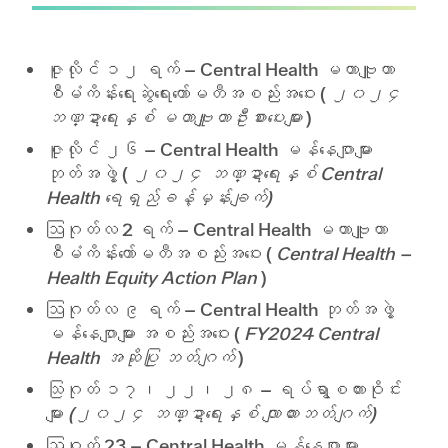
ကျန်းမာရေးစောင့်ရှောက်မှု ပေးပို့ခြင်း။
ဝယ်ယူထားသော ကျန်းမာရေးဝန်ဆောင်မှုများ
ဇူလိုင် ၁၂ ရက် – Central Health မဟာဗျူဟာ
Primary Care: Medical, Dental, & Behavioral Health
71,282,200
71,782,200
500,000
စီမံကိန်းရေးဆွဲရေးကော်မတီအစည်းအဝေး (
၂၀၂၄
အထူးစောင့်ရှောက်မှု- အထူးပြု သွားဘက်ဆိုင်ရာ အပါအဝင်
30,188,000
30,188,000
ဘဏ္ဍာရေးနှစ် မဟာဗျူဟာဦးစားပေးများ
)
အထူးစောင့်ရှောက်မှု- အပြုအမူကျန်းမာရေး
20,675,000
20,675,000
ဇူလိုင် ၂၆ – Central Health မန်နေဂျာများ
Post Acute Care
7,250,000
7,250,000
ဘုတ်အဖွဲ့ (
၂၀၂၄ ဘဏ္ဍာရေးနှစ် Central
ဆရာမလေး
18,000,000
18,000,000
Health ရေရှည်ခန့်မှန်းချက်)
ရပ်ရွာကျန်းမာရေးစောင့်ရှောက်မှု ရန်ပုံငွေ
875,000
875,000
ဩဂုတ်လ 2 ရက် – Central Health မဟာဗျူဟာ
အကျဉ်းသားကျန်းမာရေး
2,000,000
2,000,000
စီမံကိန်းကော်မတီအစည်းအဝေး (
Central Health –
ဝယ်ယူထားသော ကျန်းမာရေးဝန်ဆောင်မှုများ
148,270,200
150,770,200
2,500,000
Health Equity Action Plan
)
တိုက်ရိုက်ကျန်းမာရေးစောင့်ရှောက်မှုဝန်ဆောင်မှုများ
ကျောက်ကပ်ဆေး
1,877,022
1,877,022
ဩဂုတ်လ ၉ ရက် – Central Health ဘုတ်အဖွဲ့
မန်နေဂျာများ အစည်းအဝေး (
FY2024 Central
နှလုံးရောဂါ
2,079,895
2,079,895
Health အဆိုပြု ဘတ်ဂျက်
)
အာရုံကြောပညာ
1,264,294
1,264,294
အစာအိမ်ရောဂါ
2,039,621
2,039,621
သြဂုတ် ၁၇၊ ၂၂၊ ၂၈ – ရပ်ရွာစကားဝိုင်း
ကျောက်ရောဂါ
1,129,700
1,129,700
များ
(၂၀၂၄ ဘဏ္ဍာရေးနှစ် လျာထားဘတ်ဂျက်)
အဆုတ်ဗေဒ
1,370,648
1,370,648
ဩဂုတ် 23 – Central Health မန်နေဂျာများ