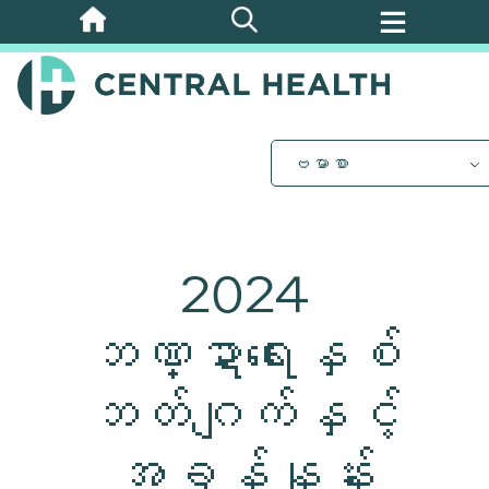
အဓိက
အကြောင်းအရာ
သို့
ကျော်သွား
ပါ။
ဗမာစာ
2024
ဘဏ္ဍာရေးနှစ်
ဘတ်ဂျက်နှင့်
အခွန်နှုန်း