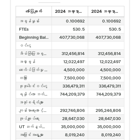
ဖော်ပြချက်
2024 ဘဏ္ဍာရေးနှစ် အဆိုပြုဘတ်ဂျက် - 9/6/2023
2024 ဘဏ္ဍာရေးနှစ် အဆိုပြုဘတ်ဂျက် – 9/25/2023
အခွန်နှုန်း
0.100692
0.100692
FTEs
530.5
530.5
Beginning Balance
407,730,068
407,730,068
ဝင်ငွေ
အိမ်ခြံမြေအခွန်များ
312,456,814
312,456,814
အငှားခွန်
12,022,497
12,022,497
ဆေးလိပ်ဖြတ်မှု ဖြေရှင်းရေး
4,500,000
4,500,000
တခြား
7,500,000
7,500,000
စုစုပေါင်းဝင်ငွေ
336,479,311
336,479,311
ရနိုင်သော ဘတ်ဂျက်အရင်းအမြစ်များ
744,209,379
744,209,379
အသုံးစရိတ်များ
ကျန်းမာရေးစောင့်ရှောက်မှု ပေးပို့ခြင်း။
292,746,806
295,246,806
အုပ်ချုပ်ရေး
28,647,030
28,647,030
UT ဆက်နွယ်မှုသဘောတူညီချက်
35,000,000
35,000,000
အပြောင်းအရွှေ့များ
8,019,240
8,019,240