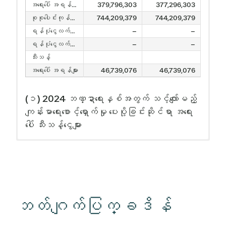
အရေးပေါ် အရန်ငွေများ
379,796,303
377,296,303
စုစုပေါင်းကုန်ကျစရိတ်
744,209,379
744,209,379
ရန်ပုံငွေလက်ကျန်ကို တိုး/လျှော့
–
–
ရန်ပုံငွေလက်ကျန်ကို အဆုံးသတ်ခြင်း။
–
–
သီးသန့်
အရေးပေါ် အရန်များ
46,739,076
46,739,076
(၁) 2024 ဘဏ္ဍာရေးနှစ်အတွက် သင့်လျော်မည့်
ကျန်းမာရေးစောင့်ရှောက်မှု ပေးပို့ခြင်းဆိုင်ရာ အရေး
ပေါ် သီးသန့်ငွေများ
ညောင်ပင်
Excel
CSV
ကော်ပီ
ရှာဖွေရန်-
ဘတ်ဂျက်ပြက္ခဒိန်
ဖော်ပြချက်
2024 ဘဏ္ဍာရေးနှစ် 9/6/2023 လျာထားဘတ်ဂျက်
2024 ဘဏ္ဍာရေးနှစ် လျာထားဘတ်ဂျက် - ပြန်လည်ပြင်ဆင်ထားသည်။
ဘတ်ဂျက် ထပ်လောင်းမှုများ