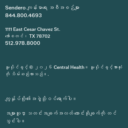
Sendero ကျန်းမာရေး အစီအစဉ်များ
844.800.4693
ထည့်သွင်းမှုများ 1 မှ 70 မှ 70 ခုကို ပြသထားသည်။
1111 East Cesar Chavez St.
အော်စတင်၊ TX 78702
512.978.8000
မူပိုင်ခွင့် © ၂၀၂၆ Central Health။ မူပိုင်ခွင့်အားလုံး
ကို သိမ်းဆည်းထားသည်။.
ကျွန်ုပ်တို့၏အဖွဲ့သို့ဝင်ရောက်ပါ။
အများသူငှာ သတင်းအချက်အလတ် တောင်းဆိုချက်ကို တင်
သွင်းပါ။