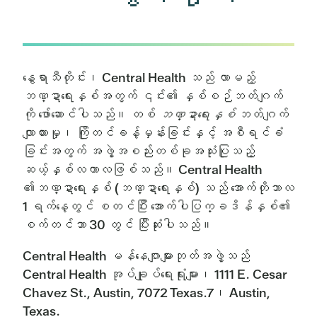
နွေရာသီတိုင်း၊ Central Health သည် လာမည့်
ဘဏ္ဍာရေးနှစ်အတွက် ၎င်း၏ နှစ်စဉ်ဘတ်ဂျက်
ကို ဖော်ဆောင်ပါသည်။ တစ်
ဘဏ္ဍာရေးနှစ်
ဘတ်ဂျက်
လျာထားမှု၊ ကြိုတင်ခန့်မှန်းခြင်းနှင့် အစီရင်ခံ
ခြင်းအတွက် အဖွဲ့အစည်းတစ်ခုအသုံးပြုသည့်
ဆယ့်နှစ်လကာလဖြစ်သည်။ Central Health
၏ဘဏ္ဍာရေးနှစ် (ဘဏ္ဍာရေးနှစ်) သည် အောက်တိုဘာလ
1 ရက်နေ့တွင် စတင်ပြီး အောက်ပါပြက္ခဒိန်နှစ်၏
စက်တင်ဘာ 30 တွင် ပြီးဆုံးပါသည်။
Central Health မန်နေဂျာများဘုတ်အဖွဲ့သည်
Central Health အုပ်ချုပ်ရေးရုံးများ၊ 1111 E. Cesar
Chavez St., Austin, 7072 Texas.7၊ Austin,
Texas.