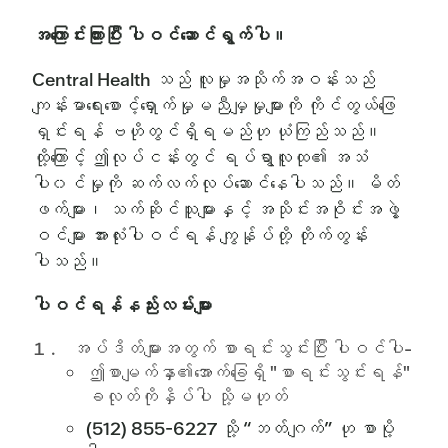
အကြောင်းကြားပြီး ပါဝင်ဆောင်ရွက်ပါ။
Central Health သည် လူမှုအသိုက်အဝန်းသည်
ကျန်းမာရေးစောင့်ရှောက်မှုမညီမျှမှုများကို ကိုင်တွယ်ဖြေ
ရှင်းရန် ဗဟိုတွင်ရှိရမည်ဟု ယုံကြည်သည်။
ထို့ကြောင့် ဤလုပ်ငန်းတွင် ရပ်ရွာလူထု၏ အသံ
ပါ၀င်မှုကို ဆက်လက်လုပ်ဆောင်နေပါသည်။ မိတ်
ဖက်များ၊ သက်ဆိုင်သူများနှင့် အသိုင်းအဝိုင်းအဖွဲ့
ဝင်များ အားလုံးပါဝင်ရန် ကျွန်ုပ်တို့ တိုက်တွန်း
ပါသည်။
ပါဝင်ရန်နည်းလမ်းများ
အပ်ဒိတ်များအတွက် စာရင်းသွင်းပြီး ပါဝင်ပါ-
ဤစာမျက်နှာ၏အောက်ခြေရှိ "စာရင်းသွင်းရန်"
ခလုတ်ကိုနှိပ်ပါ သို့မဟုတ်
(512) 855-6227 သို့ “ဘတ်ဂျက်” ဟု စာပို့