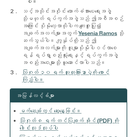
ပါ။
သင့်အသိုင်းအဝိုင်း ထောက်ခံအားပေးရေးအဖွဲ့
သို့မဟုတ် ရပ်ကွက်အဖွဲ့သည် ဤအစီအစဉ်
အကြောင်း ပိုမိုလေ့လာလိုပါက ကျေးဇူးပြု၍
အချက်အလက်များအတွက်
Yesenia Ramos
သို့
ဆက်သွယ်ပါ။ ကျွန်ုပ်တို့သည် ဤ
အချက်အလက်များကို လူများပိုမိုပါဝင်လာစေ
ရန် ရပ်ရွာစည်းရုံးရေးနှင့် ရပ်ကွက်အဖွဲ့
အစည်းအဝေးများသို့ ယူဆောင်လာပါသည်။
သြဂုတ် ၃၀ ရက် လူထုကြားနာပွဲကို စောင့်
ကြည့်ပါ။
အမြန်လင့်ခ်များ
မက်ဆေ့ချ်တွင် ဆွေးနွေးခြင်း။
သြဂုတ် ၈ ရက် တင်ပြချက် ဖိုင် (PDF) ကို
ဒေါင်းလုဒ်လုပ်ပါ