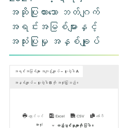
အဆိုပြုထားသော ဘတ်ဂျက်
အရင်းအမြစ်များနှင့်
အသုံးပြုမှု အနှစ်ချုပ်
အရင်းအမြစ်များ အကျဉ်းချုပ် – ပူးတွဲပါ A
အနှစ်ချုပ် – ပူးတွဲပါ B ကို အသုံးပြုသည်။
ညောင်ပင်
Excel
CSV
ကော်ပီ
အားလုံး
ထည့်သွင်းမှုများကို ပြပါ။