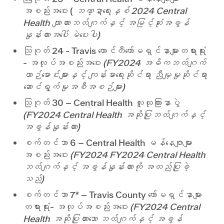
စောင့်ရှောက်မှုအကူးအပြောင်းများ
4,074,868
4,074,868
အစည်းအဝေး (
ဘဏ္ဍာရေးနှစ် 2024 Central
ဆေးဘက်ဆိုင်ရာအနားယူ
906,886
906,886
Health လျာထားဘတ်ဂျက်နှင့် အမြင့်ဆုံးအခွန်
ရောဂါရှာဖွေရေးနှင့် နောက်ဆက်တွဲ
3,511,294
3,511,294
နှုန်းထားအပေါ် မဲပေးပါ)
လက်တွေ့ပံ့ပိုးမှု
11,022,146
11,022,146
သြဂုတ် 24 - Travis ကောင်တီကော်မရှင်နာများတရားရုံး
တိုက်ရိုက်ကျန်းမာရေးစောင့်ရှောက်မှုဝန်ဆောင်မှုစုစုပေါင်း
29,276,374
29,276,374
0
- အလုပ်အစည်းအဝေး
(FY2024 အဓိကဘတ်ဂျက်
MAP Eligibility - Increase in eligibility period
1,000,000
1,000,000
ယာဉ်မောင်းများနှင့် ကျန်းမာရေးဆိုင်ရာ ညီမျှမှုဆိုင်ရာ
စုစုပေါင်း ကျန်းမာရေးစောင့်ရှောက်မှု ဝန်ဆောင်မှုများ
178,546,574
181,046,574
2,500,000
ဆောင်ရွက်မှုအစီအစဉ်များ)
Healthcare Operations & Support
သြဂုတ် 30 – Central Health လူထုကြားနာပွဲ
လစာနှင့် ခံစားခွင့်များ
33,878,558
33,878,558
(FY2024 Central Health အဆိုပြုဘတ်ဂျက်နှင့်
ACA ကျန်းမာရေးစောင့်ရှောက်မှု ပရီမီယံအကူအညီအစီအစဉ်များ
18,587,364
18,587,364
အခွန်နှုန်းထား)
စာရင်းသွင်းကူညီမှု
575,000
575,000
စက်တင်ဘာ 6 – Central Health မန်နေဂျာများ
အိမ်ခြံမြေနှင့် ကျောင်းဝင်းပြန်လည် ဖွံ့ဖြိုးတိုးတက်ရေး
1,920,360
1,920,360
အစည်းအဝေး
(FY2024 FY2024 Central Health
သင်ကြားရေးဆေးရုံအတွက် UT မြေငှားမည်။
1,037,550
1,037,550
ဘတ်ဂျက်နှင့် အခွန်နှုန်းထားကို အတည်ပြုခဲ့
ဥပဒေရေးရာ
766,000
766,000
သည်)
အတိုင်ပင်ခံ
2,315,000
2,315,000
စက်တင်ဘာ 7* – Travis County ကော်မရှင်နာများ
Other professional goods & services
10,198,035
10,198,035
တရားရုံး- အလုပ်အစည်းအဝေး
(FY2024 Central
အဝေးရောက် ပညာရေး
1,352,211
1,352,211
Health အဆိုပြုထားသော ဘတ်ဂျက်နှင့် အခွန်