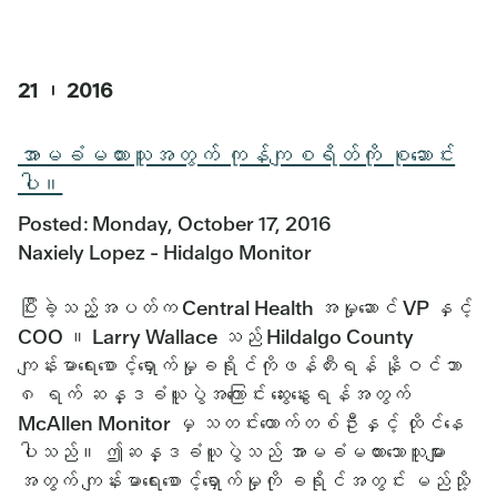
21 ၊ 2016
အာမခံမထားသူအတွက် ကုန်ကျစရိတ်ကို စုဆောင်း
ပါ။
Posted: Monday, October 17, 2016
Naxiely Lopez - Hidalgo Monitor
ပြီးခဲ့သည့်အပတ်က Central Health အမှုဆောင် VP နှင့်
COO ။ Larry Wallace သည် Hildalgo County
ကျန်းမာရေးစောင့်ရှောက်မှုခရိုင်ကိုဖန်တီးရန် နိုဝင်ဘာ
၈ ရက် ဆန္ဒခံယူပွဲအကြောင်း ဆွေးနွေးရန်အတွက်
McAllen Monitor မှ သတင်းထောက်တစ်ဦးနှင့် ထိုင်နေ
ပါသည်။ ဤဆန္ဒခံယူပွဲသည် အာမခံမထားသောသူများ
အတွက် ကျန်းမာရေးစောင့်ရှောက်မှုကို ခရိုင်အတွင်း မည်သို့