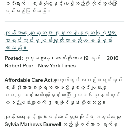
ဝင်ရောက်၊ ရန်ပုံငွေနှင့် ပေးပို့သည်ကို ကိုင်တွယ်ဖြေ
ရှင်းမည်ဖြစ်သည်။
ကျန်းမာရေး စျေးကွက်များ ရုန်းကန်နေရသဖြင့် 9%
စာရင်းသွင်းမှု ပျမ်းမျှတိုးလာမည်ဟု ခန့်မှန်း
ထားသည်။
Posted: ဗုဒ္ဓဟူးနေ့၊ အောက်တိုဘာလ 19 ရက်၊ 2016
Robert Pear - New York Times
Affordable Care Act စျေးကွက်တွင် လစဉ်စာရင်းသွင်း
ရန် အိုဘားမားအစိုးရက လာမည့်နှစ်တွင် ပျမ်းမျှ
၁၁.၄ သန်းအထိ မျှော်မှန်းထားပြီး ၂၀၁၆ ခုနှစ်တွင်
လစဉ်ပျမ်းမျှထက် ၉ ရာခိုင်နှုန်း တိုးလာသည်။
ကျန်းမာရေးနှင့် လူသားဝန်ဆောင်မှုများဆိုင်ရာ အတွင်းရေးမှူး
Sylvia Mathews Burwell သည် နိုဝင်ဘာ ၁ ရက်မှ