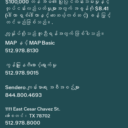
$100,000 တန် အိမ်၏ ပြုပြင်ထိန်းသိမ်းမှုနှင့်
လုပ်ငန်းလည်ပတ်မှုများအတွက် အခွန်ကို $8.41
(ဒေါ်လာ ရှစ်ဒေါ်လာနှင့် လေးဆယ့်တစ်ဆင့်) ခန့် မြှင့်
တင်မည်ဖြစ်သည်။.
ကျွန်ုပ်တို့သည် ကူညီရန်အတွက် ဖြစ်ပါသည်။
MAP နှင့် MAP Basic
512.978.8130
ကွန်မြူနတီစောင့်ရှောက်မှု
512.978.9015
Sendero ကျန်းမာရေး အစီအစဉ်များ
844.800.4693
1111 East Cesar Chavez St.
အော်စတင်၊ TX 78702
512.978.8000