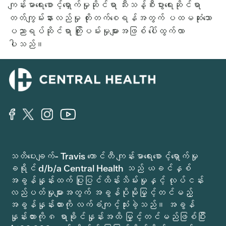
ကျန်းမာရေးစောင့်ရှောက်မှုဆိုင်ရာ သီးသန့်စီးပွားရေးဆိုင်ရာ
တတ်ကျွမ်းနားလည်မှု တိုးတက်စေရန်အတွက် ပထမဆုံးသော
ပညာရပ်ဆိုင်ရာ ကြိုးပမ်းမှုများအဖြစ် ပေါ်ထွက်လာ
ပါသည်။
သတိပေးချက်- Travis ကောင်တီ ကျန်းမာရေးစောင့်ရှောက်မှု
ခရိုင် d/b/a Central Health သည် ယခင်နှစ်
အခွန်နှုန်းထက် ပြုပြင်ထိန်းသိမ်းမှုနှင့် လုပ်ငန်း
လည်ပတ်မှုများအတွက် အခွန်ပိုမိုမြှင့်တင်မည့်
အခွန်နှုန်းထားကို လက်ခံကျင့်သုံးခဲ့သည်။ အခွန်
နှုန်းထားကို ၈ ရာခိုင်နှုန်းအထိ မြှင့်တင်မည်ဖြစ်ပြီး