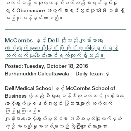
စတင်မည့် စတုတ္ထနှစ်ပတ်လည် စာရင်းသွင်းမှု
တွင် Obamacare အတွက် စာရင်းသွင်းသူ 13.8 သန်း ရှိ
မည်ဟု ခန့်မှန်းထားသည်။
McCombs နှင့် Dell တို့သည် ကျန်းမာရေး
စောင့်ရှောက်မှုပေးပို့ခြင်းကို ကိုင်တွယ်ဖြေရှင်းရန်
ဆက်လက်ပူးပေါင်းဆောင်ရွက်လျက်ရှိသည်။
Posted: Tuesday, October 18, 2016
Burhanuddin Calcuttawala၊ Daily Texan မှ
Dell Medical School နှင့် McCombs School of
Business တို့သည် စီးပွားရေးမှန်ဘီလူးမှတဆင့် ကျန်းမာရေး
စောင့်ရှောက်မှုစနစ်အတွင်း ပြဿနာများကို ဆက်လက်
ကြည့်ရှုကြသည်။
ကျန်းမာရေးစောင့်ရှောက်မှုဆိုင်ရာ အသိအမှတ်ပြုလက်မှတ်
ကဲ့သို့ အစပျိုးမှုအသစ်များသည် ဘွဲ့ကြိုကျောင်းသားများအား