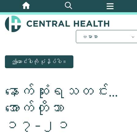
အဓိက
အကြောင်းအရာ
သို့
ကျော်သွား
ဗမာစာ
ပါ။
ဤဆောင်းပါးကို ပုံနှိပ်ပါ။
နောက်ဆုံးရသတင်း…
အောက်တိုဘာ
၁၇-၂၁