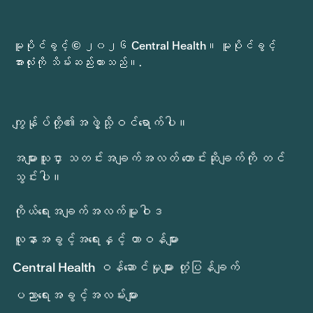
မူပိုင်ခွင့် © ၂၀၂၆ Central Health။ မူပိုင်ခွင့်
အားလုံးကို သိမ်းဆည်းထားသည်။.
ကျွန်ုပ်တို့၏အဖွဲ့သို့ဝင်ရောက်ပါ။
အများသူငှာ သတင်းအချက်အလတ် တောင်းဆိုချက်ကို တင်
သွင်းပါ။
ကိုယ်ရေးအချက်အလက်မူဝါဒ
လူနာအခွင့်အရေးနှင့် တာဝန်များ
Central Health ဝန်ဆောင်မှုများ တုံ့ပြန်ချက်
ပညာရေးအခွင့်အလမ်းများ