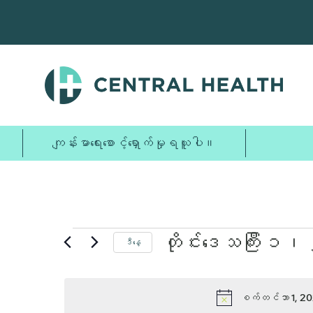
အဓိက
အကြောင်းအရာ
သို့
ကျော်သွား
ပါ။
စက်တင်ဘာ
ကျန်းမာရေးစောင့်ရှောက်မှုရယူပါ။
1,
2025
အတွက်
တိုင်းဒေသကြီး 
ဒီနေ့
ရက်စွဲ
အဲ့
ကို
ရွေး
စက်တင်ဘာ 1, 20