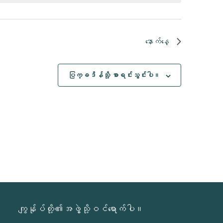
နောက်နေ့
ပြက္ခဒိန်သို့ စာရင်းသွင်းပါ။
ကျွန်ုပ်တို့၏အဖွဲ့သို့ဝင်ရောက်ပါ။