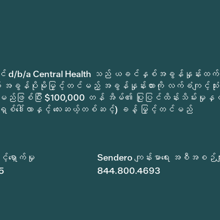
ုခရိုင် d/b/a Central Health သည် ယခင်နှစ်အခွန်နှုန်းထက်
အခွန်ပိုမိုမြှင့်တင်မည့် အခွန်နှုန်းထားကို လက်ခံကျင့်သုံး
မည်ဖြစ်ပြီး $100,000 တန် အိမ်၏ ပြုပြင်ထိန်းသိမ်းမှုနှင့
ရှစ်ဒေါ်လာနှင့် လေးဆယ့်တစ်ဆင့်) ခန့် မြှင့်တင်မည်
်ရှောက်မှု
Sendero ကျန်းမာရေး အစီအစဉ်မျ
5
844.800.4693