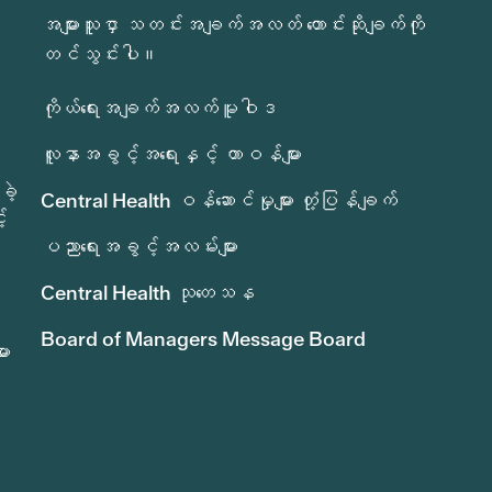
အများသူငှာ သတင်းအချက်အလတ် တောင်းဆိုချက်ကို
တင်သွင်းပါ။
ကိုယ်ရေးအချက်အလက်မူဝါဒ
လူနာအခွင့်အရေးနှင့် တာဝန်များ
ခဲ့
Central Health ဝန်ဆောင်မှုများ တုံ့ပြန်ချက်
်
ပညာရေးအခွင့်အလမ်းများ
Central Health သုတေသန
Board of Managers Message Board
ား