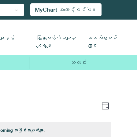
MyChart အကောင့်ဝင်ပါ။
ျားနှင့်
ကြှနျုပျတို့ကိုဆကျသှ
အသက်မွေးဝမ်း
ယျရနျ
ကြောင်း
သတင်း
ပွဲ
Views
နေ့
Views
Navigat
Navigatio
coming အဖြစ်အပျက်များ
.