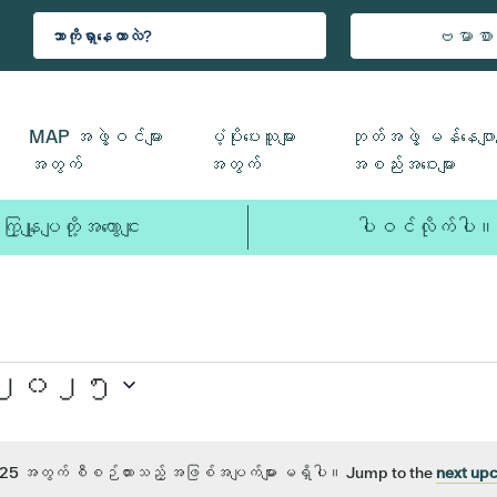
ဗမာစာ
MAP အဖွဲ့ဝင်များ
ပံ့ပိုးပေးသူများ
ဘုတ်အဖွဲ့ မန်နေဂျာမ
အတွက်
အတွက်
အစည်းအဝေးများ
ကြှနျုပျတို့အကွောငျး
ပါဝင်လိုက်ပါ။
၁၊ ၂၀၂၅
25 အတွက် စီစဉ်ထားသည့် အဖြစ်အပျက်များ မရှိပါ။ Jump to the
next up
သတိထား