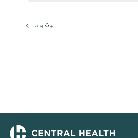
ဒါနဲ့
ပါ။
အရင်နေ့