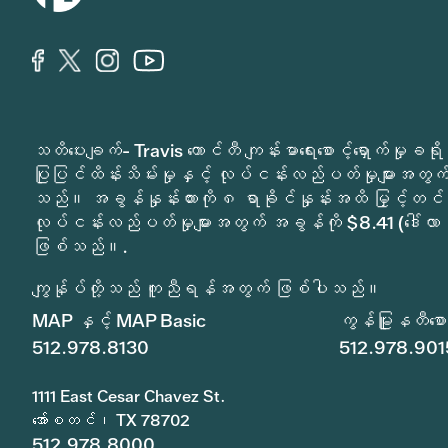
သတိပေးချက်- Travis ကောင်တီ ကျန်းမာရေးစောင့်ရှောက်မှ
ပြုပြင်ထိန်းသိမ်းမှုနှင့် လုပ်ငန်းလည်ပတ်မှုများအတွက် 
သည်။ အခွန်နှုန်းထားကို ၈ ရာခိုင်နှုန်းအထိ မြှင့်တင်
လုပ်ငန်းလည်ပတ်မှုများအတွက် အခွန်ကို $8.41 (ဒေါ်လာ 
ဖြစ်သည်။.
ကျွန်ုပ်တို့သည် ကူညီရန်အတွက် ဖြစ်ပါသည်။
MAP နှင့် MAP Basic
ကွန်မြူနတီစောင့
512.978.8130
512.978.901
1111 East Cesar Chavez St.
အော်စတင်၊ TX 78702
512.978.8000