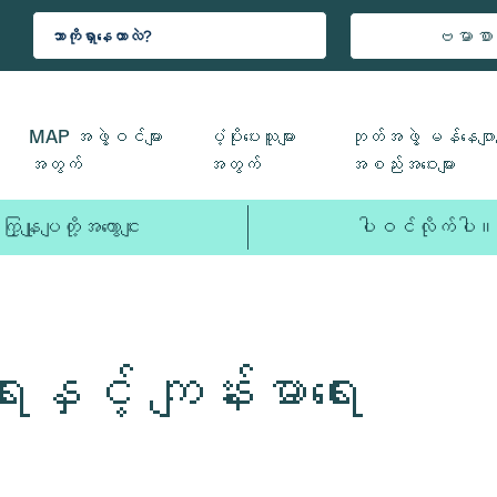
ဗမာစာ
MAP အဖွဲ့ဝင်များ
ပံ့ပိုးပေးသူများ
ဘုတ်အဖွဲ့ မန်နေဂျာမ
အတွက်
အတွက်
အစည်းအဝေးများ
ကြှနျုပျတို့အကွောငျး
ပါဝင်လိုက်ပါ။
ေးနှင့် ကျန်းမာရေး