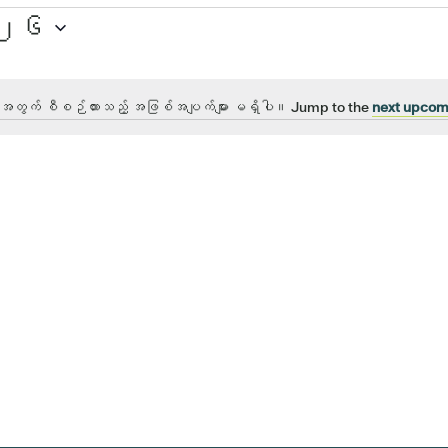
၀၂၆
 အတွက် စီစဉ်ထားသည့် အဖြစ်အပျက်များ မရှိပါ။ Jump to the
next upcom
သတိထား
ပါ။