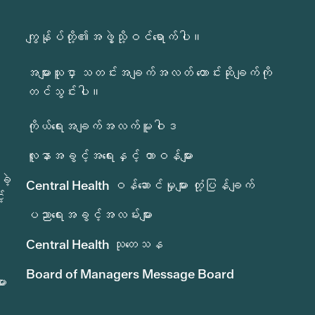
ကျွန်ုပ်တို့၏အဖွဲ့သို့ဝင်ရောက်ပါ။
အများသူငှာ သတင်းအချက်အလတ် တောင်းဆိုချက်ကို
တင်သွင်းပါ။
ကိုယ်ရေးအချက်အလက်မူဝါဒ
လူနာအခွင့်အရေးနှင့် တာဝန်များ
ခဲ့
Central Health ဝန်ဆောင်မှုများ တုံ့ပြန်ချက်
်
ပညာရေးအခွင့်အလမ်းများ
Central Health သုတေသန
Board of Managers Message Board
ား