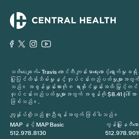
သတိပေးချက်- Travis ကောင်တီ ကျန်းမာရေးစောင့်ရှောက်မှ
ပြုပြင်ထိန်းသိမ်းမှုနှင့် လုပ်ငန်းလည်ပတ်မှုများအတွက် 
သည်။ အခွန်နှုန်းထားကို ၈ ရာခိုင်နှုန်းအထိ မြှင့်တင်
လုပ်ငန်းလည်ပတ်မှုများအတွက် အခွန်ကို $8.41 (ဒေါ်လာ 
ဖြစ်သည်။.
ကျွန်ုပ်တို့သည် ကူညီရန်အတွက် ဖြစ်ပါသည်။
MAP နှင့် MAP Basic
ကွန်မြူနတီစောင့
512.978.8130
512.978.901