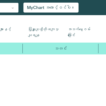
MyChart အကောင့်ဝင်ပါ။
ျားနှင့်
ကြှနျုပျတို့ကိုဆကျသှ
အသက်မွေးဝမ်း
ယျရနျ
ကြောင်း
သတင်း