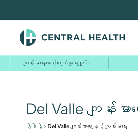
အဓိက
အကြောင်းအရာ
သို့
ကျော်သွား
ပါ။
ကျန်းမာရေးစောင့်ရှောက်မှုရယူပါ။
Del Valle ကျန်းမာရ
အဲ့ဒါနဲ့
Del Valle ကျန်းမာရေးနှင့် ကျန်းမာရေး