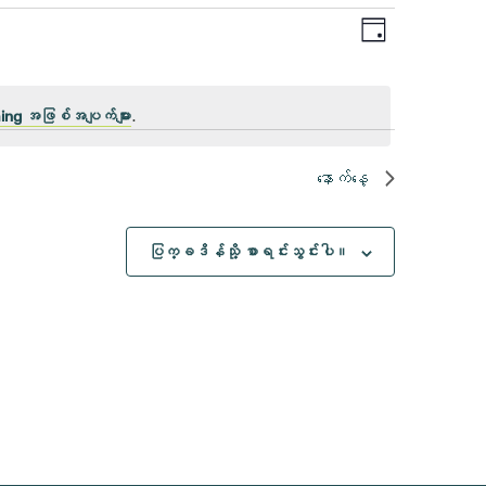
ပွဲ
Views
နေ့
Views
Navigat
Navigatio
ing အဖြစ်အပျက်များ
.
နောက်နေ့
ပြက္ခဒိန်သို့ စာရင်းသွင်းပါ။