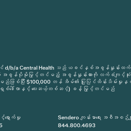
ုခရိုင် d/b/a Central Health သည် ယခင်နှစ်အခွန်နှုန်းထက်
အခွန်ပိုမိုမြှင့်တင်မည့် အခွန်နှုန်းထားကို လက်ခံကျင့်သုံး
မည်ဖြစ်ပြီး $100,000 တန် အိမ်၏ ပြုပြင်ထိန်းသိမ်းမှုနှင့
ရှစ်ဒေါ်လာနှင့် လေးဆယ့်တစ်ဆင့်) ခန့် မြှင့်တင်မည်
်ရှောက်မှု
Sendero ကျန်းမာရေး အစီအစဉ်မျ
5
844.800.4693