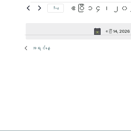
ဧပြီ
ဧပြီ ၁၄၊ ၂
ဒီနေ့
ရက်စွဲ
14,
ကို
ရွေး
ဧပြီ 14, 2026
2026
ပါ။
အရင်နေ့
အတွက်
အဲ့
ဒါနဲ့