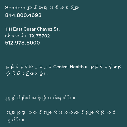
Sendero ကျန်းမာရေး အစီအစဉ်များ
844.800.4693
1111 East Cesar Chavez St.
အော်စတင်၊ TX 78702
512.978.8000
မူပိုင်ခွင့် © ၂၀၂၆ Central Health။ မူပိုင်ခွင့်အားလုံး
ကို သိမ်းဆည်းထားသည်။.
ကျွန်ုပ်တို့၏အဖွဲ့သို့ဝင်ရောက်ပါ။
အများသူငှာ သတင်းအချက်အလတ် တောင်းဆိုချက်ကို တင်
သွင်းပါ။