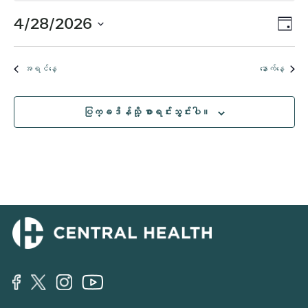
28,
ပွဲ
4/28/2026
Vi
နေ့
2026
Vi
ရက်စွဲ
Nav
ကို
Nav
အတွက်
အရင်နေ့
နောက်နေ့
ရွေး
ပါ။
အဲ့
ပြက္ခဒိန်သို့ စာရင်းသွင်းပါ။
ဒါနဲ့