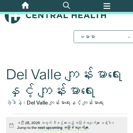
အဓိက
အကြောင်းအရာ
သို့
ကျော်သွား
ပါ။
ဗမာစာ
Del Valle ကျန်းမာရေး
နှင့် ကျန်းမာရေး
အဲ့ဒါနဲ့
Del Valle ကျန်းမာရေးနှင့် ကျန်းမာရေး
ဧပြီ
ဧပြီ 28, 2026 အတွက် စီစဉ်ထားသည့် အဖြစ်အပျက်များ မရှိပါ။
သတိထား
Jump to the
next upcoming အဖြစ်အပျက်များ
.
ပါ။