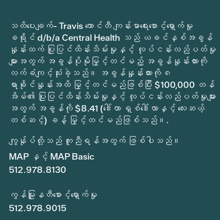
သတိပေးချက်- Travis ကောင်တီ ကျန်းမာရေးစောင့်ရှောက်မှု
ခရိုင် d/b/a Central Health သည် ယခင်နှစ်အခွန်
နှုန်းထက် ပြုပြင်ထိန်းသိမ်းမှုနှင့် လုပ်ငန်းလည်ပတ်မှု
များအတွက် အခွန်ပိုမိုမြှင့်တင်မည့် အခွန်နှုန်းထားကို
လက်ခံကျင့်သုံးခဲ့သည်။ အခွန်နှုန်းထားကို ၈
ရာခိုင်နှုန်းအထိ မြှင့်တင်မည်ဖြစ်ပြီး $100,000 တန်
အိမ်၏ ပြုပြင်ထိန်းသိမ်းမှုနှင့် လုပ်ငန်းလည်ပတ်မှုများ
အတွက် အခွန်ကို $8.41 (ဒေါ်လာ ရှစ်ဒေါ်လာနှင့် လေးဆယ့်
တစ်ဆင့်) ခန့် မြှင့်တင်မည်ဖြစ်သည်။.
ကျွန်ုပ်တို့သည် ကူညီရန်အတွက် ဖြစ်ပါသည်။
MAP နှင့် MAP Basic
512.978.8130
ကွန်မြူနတီစောင့်ရှောက်မှု
512.978.9015