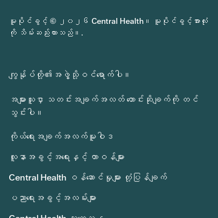
မူပိုင်ခွင့် © ၂၀၂၆ Central Health။ မူပိုင်ခွင့်အားလုံး
ကို သိမ်းဆည်းထားသည်။.
ကျွန်ုပ်တို့၏အဖွဲ့သို့ဝင်ရောက်ပါ။
အများသူငှာ သတင်းအချက်အလတ် တောင်းဆိုချက်ကို တင်
သွင်းပါ။
ကိုယ်ရေးအချက်အလက်မူဝါဒ
လူနာအခွင့်အရေးနှင့် တာဝန်များ
Central Health ဝန်ဆောင်မှုများ တုံ့ပြန်ချက်
ပညာရေးအခွင့်အလမ်းများ