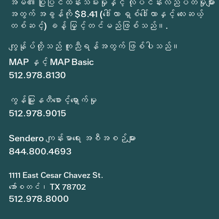
အိမ်၏ ပြုပြင်ထိန်းသိမ်းမှုနှင့် လုပ်ငန်းလည်ပတ်မှုများ
အတွက် အခွန်ကို $8.41 (ဒေါ်လာ ရှစ်ဒေါ်လာနှင့် လေးဆယ့်
တစ်ဆင့်) ခန့် မြှင့်တင်မည်ဖြစ်သည်။.
ကျွန်ုပ်တို့သည် ကူညီရန်အတွက် ဖြစ်ပါသည်။
MAP နှင့် MAP Basic
512.978.8130
ကွန်မြူနတီစောင့်ရှောက်မှု
512.978.9015
Sendero ကျန်းမာရေး အစီအစဉ်များ
844.800.4693
1111 East Cesar Chavez St.
အော်စတင်၊ TX 78702
512.978.8000