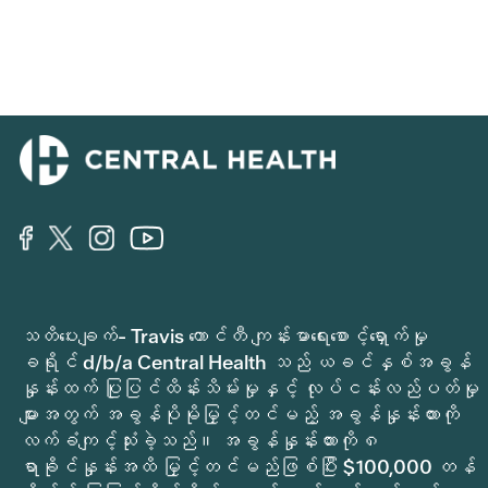
သတိပေးချက်- Travis ကောင်တီ ကျန်းမာရေးစောင့်ရှောက်မှု
ခရိုင် d/b/a Central Health သည် ယခင်နှစ်အခွန်
နှုန်းထက် ပြုပြင်ထိန်းသိမ်းမှုနှင့် လုပ်ငန်းလည်ပတ်မှု
များအတွက် အခွန်ပိုမိုမြှင့်တင်မည့် အခွန်နှုန်းထားကို
လက်ခံကျင့်သုံးခဲ့သည်။ အခွန်နှုန်းထားကို ၈
ရာခိုင်နှုန်းအထိ မြှင့်တင်မည်ဖြစ်ပြီး $100,000 တန်