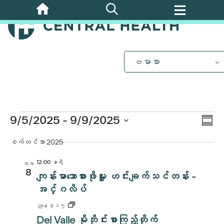
အဓိက
အကြောင်းအရာ
သို့
ကျော်သွား
ပါ။
ဗမာစာ
အဲ့
ဒါနဲ့
ပွဲ
9/5/2025
 - 
9/9/2025
Vi
အကျဉ်း
Vi
ရက်စွဲ
စက်တင်ဘာ 2025
Nav
ကို
Nav
ရွေး
12:00 နာရီ
လာလာ
ပါ။
8
ကျန်းမာသောစားဖိုမှူး ဟင်းချက်သင်တန်း -
အင်္ဂလိပ်
ညနေ ၃း၁၅
Del Valle မိုဘိုင်းစာကြည့်တိုက်