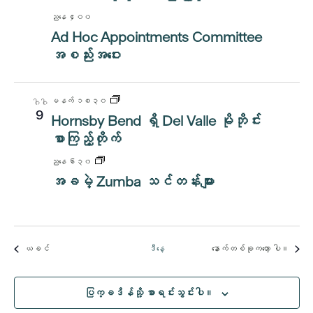
ညနေ ၄း၀၀
Ad Hoc Appointments Committee
အစည်းအဝေး
မနက် ၁၀း၃၀
ဂါဂါ
9
Hornsby Bend ရှိ Del Valle မိုဘိုင်း
စာကြည့်တိုက်
ညနေ ၆း၃၀
အခမဲ့ Zumba သင်တန်းများ
အဲ့ဒါနဲ့
အဲ့ဒါနဲ့
ယခင်
ဒီနေ့
နောက်တစ်ခုကတော့
ပါ။
ပြက္ခဒိန်သို့ စာရင်းသွင်းပါ။