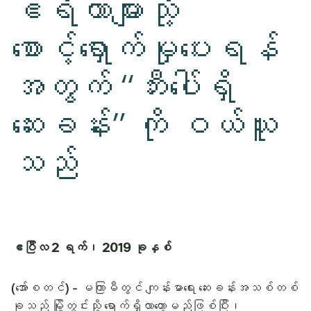
ဧရိယာများသို့
စောင့်ရှောက်မှုပေးရန်
အတွက် “ဘီးပေါ်ရှိ
ဆေးခန်း” ကို ဝယ်ယူ
သည်
ဧပြီလ 2 ရက်၊ 2019 ခုနှစ်
(အော်စတင်) - မကြာမီတွင် ကျန်းမာရေး ဆေးခန်းအသစ်တစ်
ခုသည် မြို့တွင်းသို့ ရောက်ရှိလာတော့မည်ဖြစ်ပြီး၊