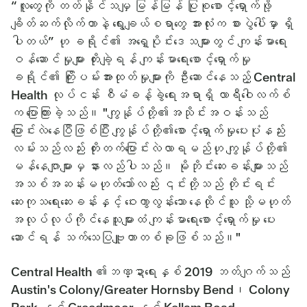
“လူတွေကို တတ်နိုင်သမျှ မြန်မြန် ပြုစုစောင့်ရှောက်ဖို့
ချိတ်ဆက်လိုက်တာနဲ့ ရွေးချယ်စရာတွေ အားလုံးက စားပွဲပေါ်မှာ ရှိ
ပါတယ်” ဟု ခရိုင်၏ အရှေ့ပိုင်းဒေသများတွင် ကျန်းမာရေး
ဝန်ဆောင်မှုများ တိုးချဲ့ရန် ကျန်းမာရေးစောင့်ရှောက်မှု
ခရိုင်၏ ကြိုးပမ်းအားထုတ်မှုများကို ဦးဆောင်နေသည့် Central
Health လုပ်ငန်း စီမံခန့်ခွဲရေးအရာရှိ လာရီဝေါလက်စ်
က ပြောကြားခဲ့သည်။ "ကျွန်ုပ်တို့၏အသိုင်းအဝန်းသည်
ပြောင်းလဲနေပြီဖြစ်ပြီး ကျွန်ုပ်တို့၏စောင့်ရှောက်မှုပေးပုံနည်း
လမ်းသည်လည်း တိုးတက်ပြောင်းလဲလာရမည်ဟု ကျွန်ုပ်တို့၏
မန်နေဂျာများမှ နားလည်ပါသည်။ မိုဘိုင်းဆေးခန်းများသည်
အသစ်အဆန်းမဟုတ်သော်လည်း ၎င်းတို့သည် တိုင်းရင်း
ဆေးကုသရေးဆေးခန်းနှင့် ဝေးကွာလွန်းသော နေထိုင်သူ သို့မဟုတ်
အလုပ်လုပ်ကိုင်နေသူများထံ ကျန်းမာရေးစောင့်ရှောက်မှု ပေး
ဆောင်ရန် သက်သေပြဗျူဟာတစ်ခုဖြစ်သည်။"
Central Health ၏ဘဏ္ဍာရေးနှစ် 2019 ဘတ်ဂျက်သည်
Austin's Colony/Greater Hornsby Bend၊ Colony