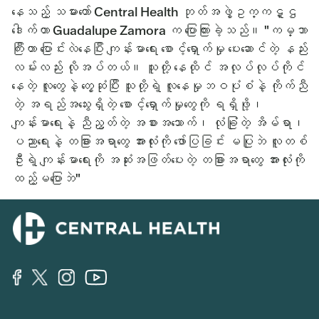
နေသည့် သမားတော် Central Health ဘုတ်အဖွဲ့ဥက္ကဋ္ဌ
ဒေါက်တာ Guadalupe Zamora က ပြောကြားခဲ့သည်။ "ကမ္ဘာ
ကြီးဟာ ပြောင်းလဲနေပြီး ကျန်းမာရေး စောင့်ရှောက်မှု ပေးဆောင်တဲ့ နည်း
လမ်းလည်း လိုအပ်တယ်။ သူတို့ နေထိုင် အလုပ်လုပ်ကိုင်
နေတဲ့ လူတွေနဲ့ တွေ့ဆုံပြီး သူတို့ရဲ့ လူနေမှုဘဝပုံစံနဲ့ ကိုက်ညီ
တဲ့ အရည်အသွေးရှိတဲ့ စောင့်ရှောက်မှုတွေကို ရရှိဖို့၊
ကျန်းမာရေးနဲ့ ညီညွတ်တဲ့ အစားအသောက်၊ လုံခြုံတဲ့ အိမ်ရာ၊
ပညာရေးနဲ့ တခြားအရာတွေ အားလုံးကို ဖော်ပြခြင်း မပြုဘဲ လူတစ်
ဦးရဲ့ ကျန်းမာရေးကို အဆုံးအဖြတ်ပေးတဲ့ တခြားအရာတွေ အားလုံးကို
ထည့်မပြောဘဲ"