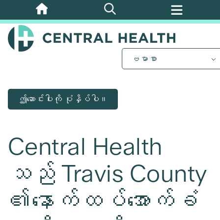
အဓိက
အကြောင်းအရာ
သို့
ကျော်သွား
ဗမာစာ
ပါ။
ဤဆောင်းပါးကို ပုံနှိပ်ပါ။
Central Health
သည် Travis County
၏နောက်ထပ်အောက်ခံ