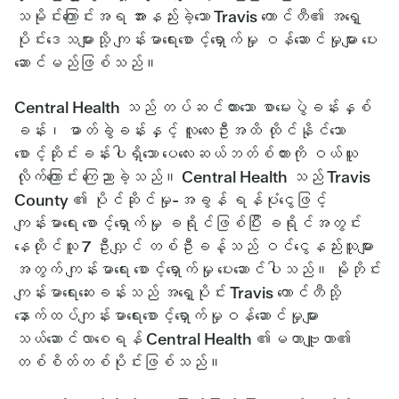
သမိုင်းကြောင်းအရ အားနည်းခဲ့သော Travis ကောင်တီ၏ အရှေ့
ပိုင်းဒေသများသို့ ကျန်းမာရေးစောင့်ရှောက်မှု ဝန်ဆောင်မှုများ ပေး
ဆောင်မည်ဖြစ်သည်။
Central Health သည် တပ်ဆင်ထားသော စာမေးပွဲခန်းနှစ်
ခန်း၊ ဓာတ်ခွဲခန်းနှင့် လူလေးဦးအထိ ထိုင်နိုင်သော
စောင့်ဆိုင်းခန်းပါရှိသော ပေလေးဆယ်ဘတ်စ်ကားကို ဝယ်ယူ
လိုက်ကြောင်း ကြေညာခဲ့သည်။ Central Health သည် Travis
County ၏ ပိုင်ဆိုင်မှု-အခွန် ရန်ပုံငွေဖြင့်
ကျန်းမာရေး စောင့်ရှောက်မှု ခရိုင်ဖြစ်ပြီး ခရိုင်အတွင်း
နေထိုင်သူ 7 ဦးလျှင် တစ်ဦးခန့်သည် ဝင်ငွေနည်းသူများ
အတွက် ကျန်းမာရေး စောင့်ရှောက်မှု ပေးဆောင်ပါသည်။ မိုဘိုင်း
ကျန်းမာရေးဆေးခန်းသည် အရှေ့ပိုင်း Travis ကောင်တီသို့
နောက်ထပ်ကျန်းမာရေးစောင့်ရှောက်မှုဝန်ဆောင်မှုများ
သယ်ဆောင်လာစေရန် Central Health ၏မဟာဗျူဟာ၏
တစ်စိတ်တစ်ပိုင်းဖြစ်သည်။