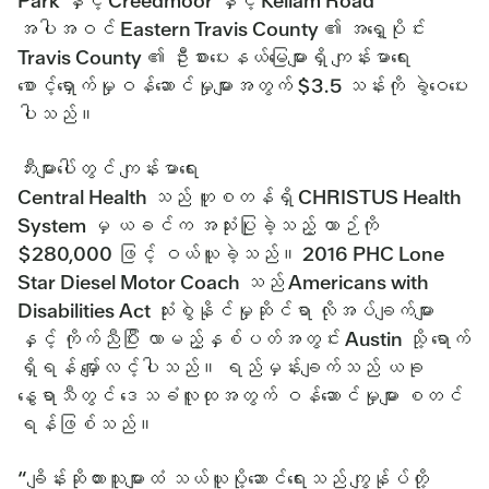
Park နှင့် Creedmoor နှင့် Kellam Road
အပါအဝင် Eastern Travis County ၏ အရှေ့ပိုင်း
Travis County ၏ ဦးစားပေးနယ်မြေများရှိ ကျန်းမာရေး
စောင့်ရှောက်မှုဝန်ဆောင်မှုများအတွက် $3.5 သန်းကို ခွဲဝေပေး
ပါသည်။
ဘီးများပေါ်တွင် ကျန်းမာရေး
Central Health သည် ဟူစတန်ရှိ CHRISTUS Health
System မှ ယခင်က အသုံးပြုခဲ့သည့် ယာဉ်ကို
$280,000 ဖြင့် ဝယ်ယူခဲ့သည်။ 2016 PHC Lone
Star Diesel Motor Coach သည် Americans with
Disabilities Act သုံးစွဲနိုင်မှုဆိုင်ရာ လိုအပ်ချက်များ
နှင့် ကိုက်ညီပြီး လာမည့်နှစ်ပတ်အတွင်း Austin သို့ ရောက်
ရှိရန် မျှော်လင့်ပါသည်။ ရည်မှန်းချက်သည် ယခု
နွေရာသီတွင် ဒေသခံလူထုအတွက် ဝန်ဆောင်မှုများ စတင်
ရန်ဖြစ်သည်။
“ချိန်းဆိုထားသူများထံ သယ်ယူပို့ဆောင်ရေးသည် ကျွန်ုပ်တို့