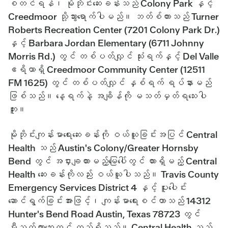
စတင်ရန်၊ မိုဘိုင်းဆေးခန်းသည် Colony Park နှင့်
Creedmoor သို့သွားရောက်ပါမည်။ ဘတ်စ်ကားသည် Turner
Roberts Recreation Center (7201 Colony Park Dr.)
နှင့် Barbara Jordan Elementary (6711 Johnny
Morris Rd.) တွင် တစ်ပတ်လျှင် သုံးရက်နှင့် Del Valle
ဧရိယာရှိ Creedmoor Community Center (12511
FM 1625) တွင် တစ်ပတ်လျှင် နှစ်ရက် ရပ်နားမည်
ဖြစ်သည်။ နေ့ရက်နဲ့ အချိန်ကို မသတ်မှတ်ရသေးပါ
ဘူး။
မိုဘိုင်းကျန်းမာရေးဆေးခန်းကို ဝယ်ယူခြင်းအပြင် Central
Health သည် Austin's Colony/Greater Hornsby
Bend တွင် အငှားချထားမည့်မြေပေါ်တွင် ထားရှိမည့် Central
Health ဆေးခန်းကိုလည်း ဝယ်ယူပါသည်။ Travis County
Emergency Services District 4 နှင့် ပူးပေါင်း
ဆောင်ရွက်ခြင်းအားဖြင့်၊ ကျန်းမာရေးစင်တာသည် 14312
Hunter's Bend Road Austin, Texas 78723 တွင်
မီးသတ်ကားဘေးတွင် တည်ရှိသည်။ Central Health သည်