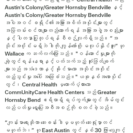
Austin's Colony/Greater Hornsby Bendville နှင့်
Austin's Colony/Greater Hornsby Bendville
အပါအဝင် ခရိုင်၏အခြားအစိတ်အပိုင်းများတွင်
အမြဲတမ်းစင်တာများတည်ဆောက်ရန် အခြားအဖွဲ့အစည်းများ
နှင့် ပါတနာပြုလုပ်ရန် စီစဉ်လျက်ရှိသည်။ “အ
သိုင်းအ၀ိုင်းမရှိဘဲ ဒါကို ကျွန်တော်တို့ မလုပ်နိုင်ဘူး” ဟု
Wallace က ဆက်လက်ပြောသည်။ "ဝန်ဆောင်မှုများကို
ချဲ့ထွင်ရန် နေရာနှင့်ပတ်သက်သည့် ဆုံးဖြတ်ချက်
များသည် အသံဒေတာနှင့် ခိုင်မာသော အသိုင်းအဝိုင်း
ထည့်သွင်းမှုအပေါ် အခြေခံသည်။" ယခုနှစ်အစောပိုင်း
တွင်၊ Central Health မှထောက်ပံ့ထားသော
CommUnityCare Health Centers သည် Greater
Hornsby Bend ဧရိယာရှိ ရပ်ကွက်များတွင် အိမ်တွင်း
လည်ပတ်မှု ရှေ့ပြေးအစီအစဉ်ကို စတင်ခဲ့သည်။
“ကျန်းမာရေးဆိုတာ ဆေးခန်း ဒါမှမဟုတ် ဆေးရုံမှာတင်
မဟုတ်ဘဲ၊” ဟု East Austin တွင် နှစ် 30 ကြာ လေ့ကျင့်