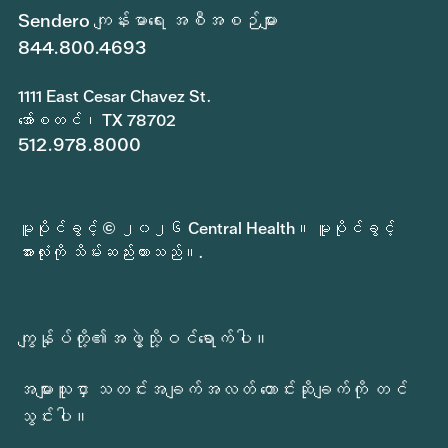
Sendero ကျန်းမာရေး အစီအစဉ်များ
844.800.4693
1111 East Cesar Chavez St.
အော်စတင်၊ TX 78702
512.978.8000
မူပိုင်ခွင့် © ၂၀၂၆ Central Health။ မူပိုင်ခွင့်
အားလုံးကို သိမ်းဆည်းထားသည်။.
ကျွန်ုပ်တို့၏အဖွဲ့သို့ဝင်ရောက်ပါ။
အများသူငှာ သတင်းအချက်အလတ် တောင်းဆိုချက်ကို တင်
သွင်းပါ။