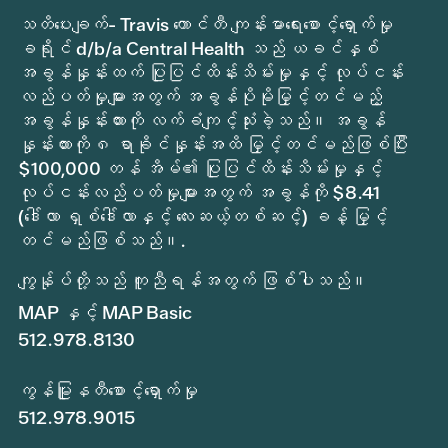
သတိပေးချက်- Travis ကောင်တီ ကျန်းမာရေးစောင့်ရှောက်မှု
ခရိုင် d/b/a Central Health သည် ယခင်နှစ်
အခွန်နှုန်းထက် ပြုပြင်ထိန်းသိမ်းမှုနှင့် လုပ်ငန်း
လည်ပတ်မှုများအတွက် အခွန်ပိုမိုမြှင့်တင်မည့်
အခွန်နှုန်းထားကို လက်ခံကျင့်သုံးခဲ့သည်။ အခွန်
နှုန်းထားကို ၈ ရာခိုင်နှုန်းအထိ မြှင့်တင်မည်ဖြစ်ပြီး
$100,000 တန် အိမ်၏ ပြုပြင်ထိန်းသိမ်းမှုနှင့်
လုပ်ငန်းလည်ပတ်မှုများအတွက် အခွန်ကို $8.41
(ဒေါ်လာ ရှစ်ဒေါ်လာနှင့် လေးဆယ့်တစ်ဆင့်) ခန့် မြှင့်
တင်မည်ဖြစ်သည်။.
ကျွန်ုပ်တို့သည် ကူညီရန်အတွက် ဖြစ်ပါသည်။
MAP နှင့် MAP Basic
512.978.8130
ကွန်မြူနတီစောင့်ရှောက်မှု
512.978.9015