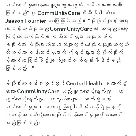
ဝန်ဆောင်မှုပေးနေသော လူများစွာအတွက် အဓိကအတားအဆီး
ဖြစ်သည်” ဟု CommUnityCare စီအီးအို ဒေါက်တာ
Jaeson Fournier က ပြောကြားခဲ့သည်။ "မိုဘိုင်းကျန်းမာရေး
ဆေးခန်းတစ်ခုသည် CommUnityCare ၏ အရည်အသွေး
မြင့် ဆေးဘက်ဆိုင်ရာ ဝန်ဆောင်မှုများ အထူးသဖြင့်
ခရိုင်၏ ပိုမိုဝေးလံသော ဒေသများတွင် နေထိုင်သူများအတွက်
လိုအပ်သော ဝန်ဆောင်မှုများကို ဤရပ်ရွာများသို့ တိုက်ရိုက်
ပို့ဆောင်ပေးခြင်းဖြင့် ချက်ချင်းလက်လှမ်းမီနိုင်မည်
ဖြစ်သည်။"
မိုဘိုင်းဆေးခန်းအတွင်းတွင် Central Health မှ ထောက်ပံ့
ထားသော CommUnityCare သည် မူလစောင့်ရှောက်မှု၊ ကာ
ကွယ်စောင့်ရှောက်မှု၊ ကာကွယ်ဆေးများ၊ ဓာတ်ခွဲခန်း
ဝန်ဆောင်မှုများ၊ နာတာရှည်ရောဂါစီမံခန့်ခွဲမှုနှင့်
အကန့်အသတ်ရှိသော ဆေးဆိုင်ဝန်ဆောင်မှုများကို ပေးဆောင်
မည်ဖြစ်သည်။