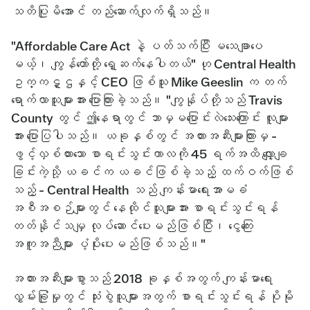
သတိပြုမိအောင် တည်ဆောက်လျက်ရှိသည်။
"Affordable Care Act နဲ့ ပတ်သက်ပြီး မသေချာပေ
မယ့်၊ ကျွန်တော်တို့ ရှေ့ဆက်နေပါတယ်" ဟု Central Health
ဥက္ကဋ္ဌနှင့် CEO ဖြစ်သူ Mike Geeslin က တက်
ရောက်လာသူများအား ပြောကြားခဲ့သည်။ "ကျွန်ုပ်တို့သည် Travis
County တွင် ဤနေရာတွင် ဘာမှမပြောင်းလဲသေးကြောင်း လူများ
အား ပြောပြပါသည်။ ယခုနှစ်တွင် အတားအဆီးများကြားမှ -
ဖွင့်လှစ်ထားသော စာရင်းသွင်းကာလကို 45 ရက်အထိ လျှော့ချ
ခြင်းကဲ့သို့ ယခင်က ယခင်ဖြစ်ခဲ့သည့် ထက်ဝက်ဖြစ်
သည့် - Central Health သည် ကျန်းမာရေးအာမခံ
အစီအစဉ်များတွင် နေထိုင်သူများအား စာရင်းသွင်းရန်
တတ်နိုင်သမျှ လုပ်ဆောင်ပေးမည်ဖြစ်ပြီး၊ ငွေကြေး
အကူအညီများ ပံ့ပိုးပေးမည်ဖြစ်သည်။"
အတားအဆီးများစွာသည် 2018 ခုနှစ်အတွက် ကျန်းမာရေး
လွှမ်းခြုံမှုတွင် သုံးစွဲသူများအတွက် စာရင်းသွင်းရန် ပိုမို