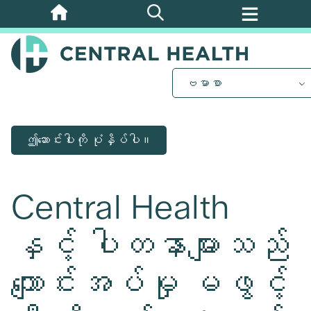
အဓိက
အကြောင်းအရာ
သို့
ကျော်သွား
ဗမာစာ
ပါ။
ဤဆောင်းပါးကို ပုံနှိပ်ပါ။
Central Health
နှင့် ပါတနာများသည်
ကျောင်းအပ်မှု မဖွင့်