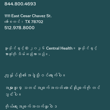
844.800.4693
1111 East Cesar Chavez St.
အော်စတင်၊ TX 78702
512.978.8000
မူပိုင်ခွင့် © ၂၀၂၆ Central Health။ မူပိုင်ခွင့်
အားလုံးကို သိမ်းဆည်းထားသည်။.
ကျွန်ုပ်တို့၏အဖွဲ့သို့ဝင်ရောက်ပါ။
အများသူငှာ သတင်းအချက်အလတ် တောင်းဆိုချက်ကို တင်
သွင်းပါ။
ကိုယ်ရေးအချက်အလက်မူဝါဒ