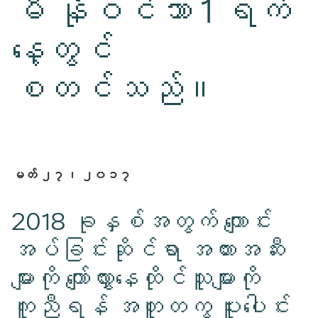
မီ နိုဝင်ဘာ 1 ရက်
နေ့တွင်
စတင်သည်။
မတ် ၂၇၊ ၂၀၁၇
2018 ခုနှစ်အတွက် ကျောင်း
အပ်ခြင်းဆိုင်ရာ အတားအဆီး
များကို ကျော်လွှားနေထိုင်သူများကို
ကူညီရန် အတူတကွ ပူးပေါင်း