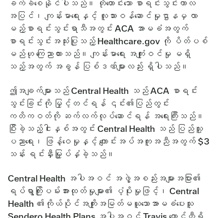
ခက်ခဲစေနိုင်ပါသည်။ တိုတောင်းသော စာရင်းသွင်းကာလ
အပြင်၊ ကျန်းမာရေးနှင့် လူသားဝန်ဆောင်မှုဌာနမှ လာ
မည့်စာရင်းသွင်းရာသီအတွင်း ACA အာမခံအတွက်
စာရင်းသွင်းအသုံးပြုသည့် Healthcare.gov ကို ပိတ်ပစ်
မည်ဟု ကြေညာထားသည်။ ကျန်းမာရေး အကျုံးဝင်မှု မရှိ
သည့်အတွက် အခွန် ပြစ်ဒဏ်များလည်း ရှိပါသည်။
ဤအချက်များသည် Central Health သည် ACA စာရင်း
သွင်းခြင်းကို မြှင့်တင်ရန် ၎င်း၏ပြည်တွင်း
ကတိကဝတ်ကို ဆက်လက်လုပ်ဆောင်ရန် အရေးကြီးသည်။
ပြီးခဲ့သည့်ငါးနှစ်အတွင်း Central Health သည် ပြည်သူ့
ပညာရေး၊ ဖြန့်ဝေမှုနှင့် ကျောင်းအပ်အကူအညီအတွက် $3
သန်း ရင်းနှီးမြှုပ်နှံခဲ့သည်။
Central Health အပါအဝင် အဖွဲ့အစည်းအများအပြား၏
ရပ်ရွာကြိုးပမ်းအားထုတ်မှုများ၏ ပံ့ပိုးမှုဖြင့်၊ Central
Health ၏ကိုယ်ပိုင်အကျိုးအမြတ်မယူသောအာမခံပေးသူ
Sendero Health Plans အပါအဝင် Travis ကောင်တီရှိ