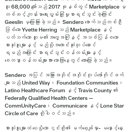
လူ 68,000 ကျော်သည် 2017 ခုနှစ်တွင် Marketplace မှ
တစ်ဆင့် ကျန်းမာရေးလွှမ်းခြုံမှုစာရင်းသွင်းခဲ့ကြောင်း
Geeslin မှပြောကြားခဲ့သည်။ Sendero ဖောက်သည်တစ်ဦး
ဖြစ်သော Yvette Herring သည် Marketplace နှင့်
ပတ်သက်သော သူမ၏အတွေ့အကြုံနှင့် အသစ်ပြန်စသော
စားသုံးသူများနှင့် မည်သို့အကောင်းဆုံးလုပ်ဆောင်
ရမည်အကြောင်း စာရင်းသွင်းဝန်ထမ်းများနှင့်
စေတနာ့ဝန်ထမ်းများအား သောကြာနေ့တွင် ဟောပြောခဲ့သည်။
Sendero အပြင် အခြားအသိုင်းအဝိုင်းလုပ်ဖော်ကိုင်ဖက်
များသည် United Way၊ Foundation Communities၊
Latino Healthcare Forum နှင့် Travis County ၏
Federally Qualified Health Centers —
CommUnityCare၊ Communicare နှင့် Lone Star
Circle of Care တို့ပါဝင်သည်။
စားသုံးသူများထံ ပေးပို့သော ၎င်းတို့၏ မက်ဆေ့ချ်မှာ- မနှောင့်နှေး