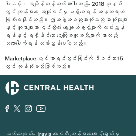
ပါနှင့်၊ အချိန်ကန့်သတ်ထားပါသည်- 2018 ခုနှစ်
တွင် ကျန်းမာရေး အကျုံးဝင်မှု မရှိစေရန် အန္တရာယ်
ဖြစ်စေနိုင်သည်။ ဤအဖွဲ့အစည်းအားလုံးသည် စားသုံးသူများ
နှင့် လူနာများအား ၎င်းတို့၏ ရွေးချယ်ခွင့်များကို လမ်းညွှန်
ရန်နှင့် ရရှိနိုင်သော ငွေကြေးအကူအညီများကို နားလည်
သဘောပေါက်ရန် လမ်းညွှန်ပေးပါသည်။
Marketplace တွင် စာရင်းသွင်းခြင်းကို ဒီဇင်ဘာ 15
တွင် ကုန်ဆုံးမည်ဖြစ်သည်။
သတိပေးချက်- Travis ကောင်တီ ကျန်းမာရေးစောင့်ရှောက်မှု