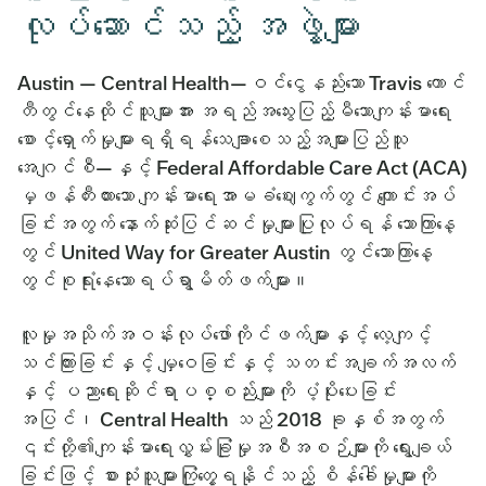
လုပ်ဆောင်သည့် အဖွဲ့များ
Austin — Central Health—ဝင်ငွေနည်းသော Travis ကောင်
တီတွင်နေထိုင်သူများအား အရည်အသွေးပြည့်မီသောကျန်းမာရေး
စောင့်ရှောက်မှုများရရှိရန်သေချာစေသည့်အများပြည်သူ
အေဂျင်စီ—နှင့် Federal Affordable Care Act (ACA)
မှဖန်တီးထားသော ကျန်းမာရေးအာမခံဈေးကွက်တွင် ကျောင်းအပ်
ခြင်းအတွက် နောက်ဆုံးပြင်ဆင်မှုများပြုလုပ်ရန် သောကြာနေ့
တွင် United Way for Greater Austin တွင်သောကြာနေ့
တွင်စုရုံးနေသောရပ်ရွာမိတ်ဖက်များ။
လူမှုအသိုက်အဝန်းလုပ်ဖော်ကိုင်ဖက်များနှင့် လေ့ကျင့်
သင်ကြားခြင်းနှင့် မျှဝေခြင်းနှင့် သတင်းအချက်အလက်
နှင့် ပညာရေးဆိုင်ရာပစ္စည်းများကို ပံ့ပိုးပေးခြင်း
အပြင်၊ Central Health သည် 2018 ခုနှစ်အတွက်
၎င်းတို့၏ကျန်းမာရေးလွှမ်းခြုံမှုအစီအစဉ်များကို ရွေးချယ်
ခြင်းဖြင့် စားသုံးသူများကြုံတွေ့ရနိုင်သည့် စိန်ခေါ်မှုများကို