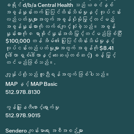
ခရိုင် d/b/a Central Health သည် ယခင်နှစ်
အခွန်နှုန်းထက် ပြုပြင်ထိန်းသိမ်းမှုနှင့် လုပ်ငန်း
လည်ပတ်မှုများအတွက် အခွန်ပိုမိုမြှင့်တင်မည့်
အခွန်နှုန်းထားကို လက်ခံကျင့်သုံးခဲ့သည်။ အခွန်
နှုန်းထားကို ၈ ရာခိုင်နှုန်းအထိ မြှင့်တင်မည်ဖြစ်ပြီး
$100,000 တန် အိမ်၏ ပြုပြင်ထိန်းသိမ်းမှုနှင့်
လုပ်ငန်းလည်ပတ်မှုများအတွက် အခွန်ကို $8.41
(ဒေါ်လာ ရှစ်ဒေါ်လာနှင့် လေးဆယ့်တစ်ဆင့်) ခန့် မြှင့်
တင်မည်ဖြစ်သည်။.
ကျွန်ုပ်တို့သည် ကူညီရန်အတွက် ဖြစ်ပါသည်။
MAP နှင့် MAP Basic
512.978.8130
ကွန်မြူနတီစောင့်ရှောက်မှု
512.978.9015
Sendero ကျန်းမာရေး အစီအစဉ်များ