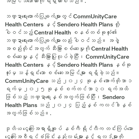
အမြင်သဘောထားကို ရရှိထားပါသည်။.
ဘဏ္ဍာရေးထောက်ပြချက်များတွင် CommUnityCare
Health Centers နှင့် Sendero Health Plans တို့
ပါဝင်သည့် Central Health စနစ်တစ်ခုလုံး၏
ဘဏ္ဍာရေးထောက်ပြချက်များလည်း ပါဝင်သည်။ အဖွဲ့
အစည်းတိုင်းအတွက် သီးခြားစစ်ဆေးမှုကို Central Health
စစ်ဆေးမှုနှင့် သီးခြားပြုလုပ်ခဲ့ပြီး၊ CommUnityCare
Health Centers နှင့် Sendero Health Plans နှစ်ခု
လုံးမှ သန့်ရှင်းသော စစ်ဆေးအမြင်များ ရရှိခဲ့သည်။
CommUnityCare သည် ၂၀၂၄ ခုနှစ် အောက်တိုဘာ ၁
ရက်မှ ၂၀၂၅ ခုနှစ် စက်တင်ဘာ ၃၀ ရက်အထိ
ဖြစ်သည့် ဘဏ္ဍာရေးနှစ်အတွက်ဖြစ်ပြီး၊ Sendero
Health Plans သည် ၂၀၂၄ ပြည့်နှစ် ကလင်ဒါနှစ်
အတွက်ဖြစ်သည်။.
ဒုတိယ ငွေကြေးအရာရှိချုပ် နစ်ကီ ရိုင်လီက တင်းကြပ်သော
ငွေကြေးအစီရင်ခံခြင်းနည်းလမ်းများနှင့် ရလဒ်များကို