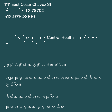
1111 East Cesar Chavez St.
အော်စတင်၊ TX 78702
512.978.8000
မူပိုင်ခွင့် © ၂၀၂၆ Central Health။ မူပိုင်ခွင့်
အားလုံးကို သိမ်းဆည်းထားသည်။.
ကျွန်ုပ်တို့၏အဖွဲ့သို့ဝင်ရောက်ပါ။
အများသူငှာ သတင်းအချက်အလတ် တောင်းဆိုချက်ကို တင်
သွင်းပါ။
ကိုယ်ရေးအချက်အလက်မူဝါဒ
လူနာအခွင့်အရေးနှင့် တာဝန်များ