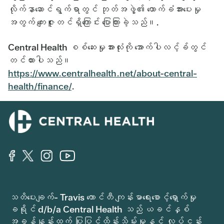
လိုက်နာဆောင်ရွက်ရာတွင် ဘုတ်အဖွဲ့၏ ထောက်ခံအားပေးမှု
အတွက် ကျေးဇူးတင်ရှိကြောင်း ပြောကြားခဲ့သည်။.
Central Health စစ်ဆေးမှုအားလုံးကို အောက်ပါလင့်ခ်တွင်
တင်ထားပါသည်။
https://www.centralhealth.net/about-central-
health/finance/
.
သတိပေးချက်- Travis ကောင်တီ ကျန်းမာရေးစောင့်ရှောက်မှု
ခရိုင် d/b/a Central Health သည် ယခင်နှစ်
အခွန်နှုန်းထက် ပြုပြင်ထိန်းသိမ်းမှုနှင့် လုပ်ငန်း