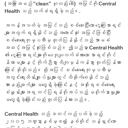
(အခြားအမည် “clean” ဟုလည်း ခေါ်) အမြင်ကို Central
Health သည် လက်ခံရရှိခဲ့သည်။.
အကန့်အသတ်မဲ့ အမြင်သည် စစ်ဆေးပြီးသော ငွေကြေးစာရင်း
များအတွက် ရရှိနိုင်သည့် အကောင်းဆုံး အမြင်ဖြစ်ပြီး
စစ်ဆေးရေးကုမ္ပဏီမှ ထုတ်ပြန်နိုင်သည့် အာမခံ
အဆင့်အမြင့်ဆုံးဖြစ်သည်။ ဤသည်မှာ Central Health
၏ ငွေကြေးစာရင်းများကို ယေဘုယျလက်ခံထားသော စာရင်းကိုင်
နိယာမများနှင့် ကိုက်ညီစွာ တိကျမှန်ကန်စွာ ထုတ်ပြန်ထား
ကြောင်း ဆိုလိုသည်။ ထို့အပြင် စစ်ဆေးရေးကုမ္ပဏီမှ
အတွင်းရေးထိန်းချုပ်မှုများတွင် ထိခိုက်စေနိုင်သည့်
အားနည်းချက်များ မတွေ့ရှိခဲ့ကြောင်းနှင့် အစိုးရစစ်ဆေးရေး
စံနှုန်းများအရ တင်ပြရန်လိုအပ်သည့် မလိုက်နာမှုများ
မတွေ့ရှိခဲ့ကြောင်းလည်း ထုတ်ပြန်ထားသည်။.
Central Health သည် စတင်လည်ပတ်ခဲ့သည့်
၂၀၀၅ ဘဏ္ဍာနှစ်မှစ၍ နှစ်တိုင်း သန့်ရှင်းသော