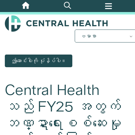
အဓိက
အကြောင်းအရာ
သို့
ကျော်သွား
ဗမာစာ
ပါ။
ဤဆောင်းပါးကို ပုံနှိပ်ပါ။
Central Health
သည် FY25 အတွက်
ဘဏ္ဍာရေးစစ်ဆေးမှု