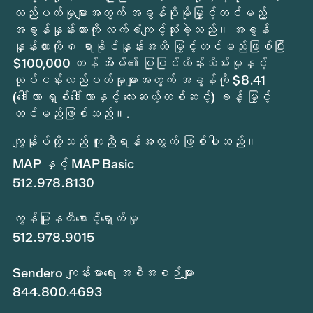
လည်ပတ်မှုများအတွက် အခွန်ပိုမိုမြှင့်တင်မည့်
အခွန်နှုန်းထားကို လက်ခံကျင့်သုံးခဲ့သည်။ အခွန်
နှုန်းထားကို ၈ ရာခိုင်နှုန်းအထိ မြှင့်တင်မည်ဖြစ်ပြီး
$100,000 တန် အိမ်၏ ပြုပြင်ထိန်းသိမ်းမှုနှင့်
လုပ်ငန်းလည်ပတ်မှုများအတွက် အခွန်ကို $8.41
(ဒေါ်လာ ရှစ်ဒေါ်လာနှင့် လေးဆယ့်တစ်ဆင့်) ခန့် မြှင့်
တင်မည်ဖြစ်သည်။.
ကျွန်ုပ်တို့သည် ကူညီရန်အတွက် ဖြစ်ပါသည်။
MAP နှင့် MAP Basic
512.978.8130
ကွန်မြူနတီစောင့်ရှောက်မှု
512.978.9015
Sendero ကျန်းမာရေး အစီအစဉ်များ
844.800.4693