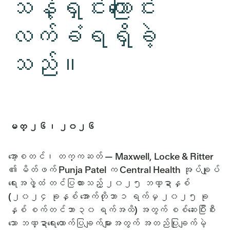
သန့်ရှင်းကြောင်း
လက်ခံရရှိခဲ့
သည်။
မတ္ ၂၆၊ ၂၀၂၆
အော့စတင်၊ တက္ကဆတ် — Maxwell, Locke & Ritter
၏ မိတ်ဖက် Punja Patel က Central Health အုပ်ချုပ်
ရေးအဖွဲ့ထံ တင်ပြထားသည့် ၂၀၂၅ ဘဏ္ဍာနှစ်
(၂၀၂၄ ခုနှစ် အောက်တိုဘာ ၁ ရက်မှ ၂၀၂၅ ခု
နှစ် စက်တင်ဘာ ၃၀ ရက်အထိ) အတွက် စစ်ဆေးပြီးစီး
သော ဘဏ္ဍာရေးထောက်ပြချက်များအတွက် အတည်ပြုချက်မဲ့