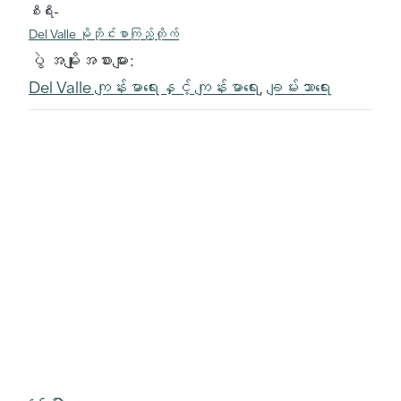
စီးရီး-
Del Valle မိုဘိုင်းစာကြည့်တိုက်
ပွဲ အမျိုးအစားများ:
Del Valle ကျန်းမာရေးနှင့် ကျန်းမာရေး
,
ချမ်းသာရေး