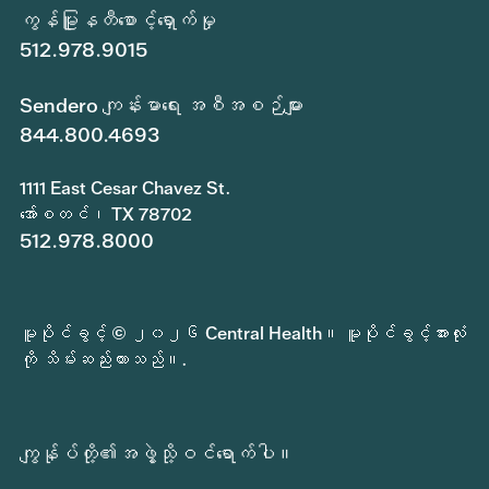
ကွန်မြူနတီစောင့်ရှောက်မှု
512.978.9015
Sendero ကျန်းမာရေး အစီအစဉ်များ
844.800.4693
1111 East Cesar Chavez St.
အော်စတင်၊ TX 78702
512.978.8000
မူပိုင်ခွင့် © ၂၀၂၆ Central Health။ မူပိုင်ခွင့်အားလုံး
ကို သိမ်းဆည်းထားသည်။.
ကျွန်ုပ်တို့၏အဖွဲ့သို့ဝင်ရောက်ပါ။