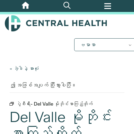
အဓိက
အကြောင်းအရာ
သို့
ကျော်သွား
ပါ။
ဗမာစာ
« အဲ့ဒါနဲ့ အားလုံး
ဤ အဖြစ်အပျက် ပြီးသွားပါပြီ။
ပွဲစီးရီး-
Del Valle မိုဘိုင်းစာကြည့်တိုက်
Del Valle မိုဘိုင်း
စာကြည့်တိုက်