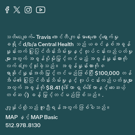
သတိပေးချက်- Travis ကောင်တီ ကျန်းမာရေးစောင့်ရှောက်မှု
ခရိုင် d/b/a Central Health သည် ယခင်နှစ်အခွန်
နှုန်းထက် ပြုပြင်ထိန်းသိမ်းမှုနှင့် လုပ်ငန်းလည်ပတ်မှု
များအတွက် အခွန်ပိုမိုမြှင့်တင်မည့် အခွန်နှုန်းထားကို
လက်ခံကျင့်သုံးခဲ့သည်။ အခွန်နှုန်းထားကို ၈
ရာခိုင်နှုန်းအထိ မြှင့်တင်မည်ဖြစ်ပြီး $100,000 တန်
အိမ်၏ ပြုပြင်ထိန်းသိမ်းမှုနှင့် လုပ်ငန်းလည်ပတ်မှုများ
အတွက် အခွန်ကို $8.41 (ဒေါ်လာ ရှစ်ဒေါ်လာနှင့် လေးဆယ့်
တစ်ဆင့်) ခန့် မြှင့်တင်မည်ဖြစ်သည်။.
ကျွန်ုပ်တို့သည် ကူညီရန်အတွက် ဖြစ်ပါသည်။
MAP နှင့် MAP Basic
512.978.8130