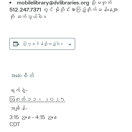
mobilelibrary@dvlibraries.org သို့မဟုတ်
512.247.7371 တွင် မိုဘိုင်းစာကြည့်တိုက်မန်နေဂျာ
ကို ဆက်သွယ်ပါ။
ပြက္ခဒိန်သို့ထည့်ပါ။
အသေးစိတ်
ရက်စွဲ-
ဩဂုတ် ၁၁၊ ၂၀၂၅
အချိန်-
3:15 ညနေ - 4:15 ညနေ
CDT