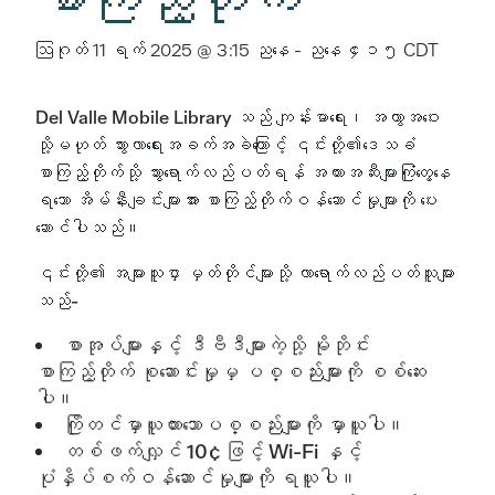
ဩဂုတ် 11 ရက် 2025 @ 3:15 ညနေ
-
ညနေ ၄း၁၅
CDT
Del Valle Mobile Library သည် ကျန်းမာရေး၊ အကွာအဝေး
သို့မဟုတ် သွားလာရေးအခက်အခဲကြောင့် ၎င်းတို့၏ဒေသခံ
စာကြည့်တိုက်သို့ သွားရောက်လည်ပတ်ရန် အတားအဆီးများကြုံတွေ့နေ
ရသော အိမ်နီးချင်းများအား စာကြည့်တိုက်ဝန်ဆောင်မှုများကို ပေး
ဆောင်ပါသည်။
၎င်းတို့၏ အများသူငှာ မှတ်တိုင်များသို့ လာရောက်လည်ပတ်သူများ
သည်-
စာအုပ်များနှင့် ဒီဗီဒီများကဲ့သို့ မိုဘိုင်း
စာကြည့်တိုက် စုဆောင်းမှုမှ ပစ္စည်းများကို စစ်ဆေး
ပါ။
ကြိုတင်မှာယူထားသောပစ္စည်းများကို မှာယူပါ။
တစ်ဖက်လျှင် 10¢ ဖြင့် Wi-Fi နှင့်
ပုံနှိပ်စက်ဝန်ဆောင်မှုများကို ရယူပါ။