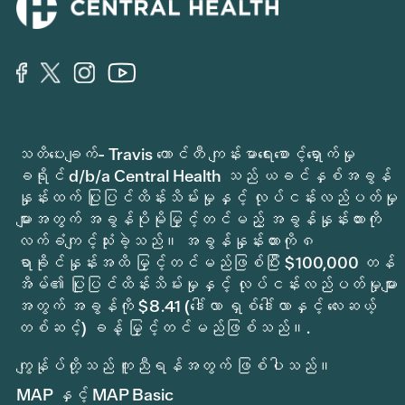
သတိပေးချက်- Travis ကောင်တီ ကျန်းမာရေးစောင့်ရှောက်မှု
ခရိုင် d/b/a Central Health သည် ယခင်နှစ်အခွန်
နှုန်းထက် ပြုပြင်ထိန်းသိမ်းမှုနှင့် လုပ်ငန်းလည်ပတ်မှု
များအတွက် အခွန်ပိုမိုမြှင့်တင်မည့် အခွန်နှုန်းထားကို
လက်ခံကျင့်သုံးခဲ့သည်။ အခွန်နှုန်းထားကို ၈
ရာခိုင်နှုန်းအထိ မြှင့်တင်မည်ဖြစ်ပြီး $100,000 တန်
အိမ်၏ ပြုပြင်ထိန်းသိမ်းမှုနှင့် လုပ်ငန်းလည်ပတ်မှုများ
အတွက် အခွန်ကို $8.41 (ဒေါ်လာ ရှစ်ဒေါ်လာနှင့် လေးဆယ့်
တစ်ဆင့်) ခန့် မြှင့်တင်မည်ဖြစ်သည်။.
ကျွန်ုပ်တို့သည် ကူညီရန်အတွက် ဖြစ်ပါသည်။
MAP နှင့် MAP Basic