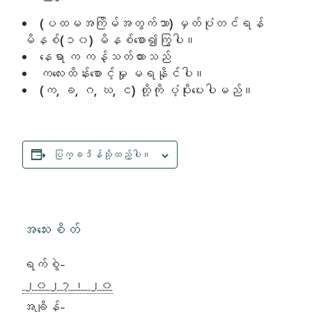
(ပထမအကြိမ်အတွက်သာ) မှတ်ပုံတင်ရန်
မိနစ်(၁၀) မိနစ်စော၍ကြွပါ။
နေရာ က ကန့်သတ်ထားသည်
ကလေးထိန်းစောင့်မှု မရနိုင်ပါ။
(က, ခ, ဂ, ဃ, င) တို့ကို ပံ့ပိုးပေးပါမည်။
ပြက္ခဒိန်သို့ထည့်ပါ။
အသေးစိတ်
ရက်စွဲ-
၂၀၂၇၊ ၂၀
အချိန်-