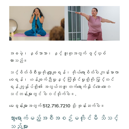
အခမဲ့၊ နှစ်ဘာသာ၊ နှင့် လူထုအတွက် ဖွင့်လှစ်
ထားသည်။
သင့်စိတ်ဖိစီးမှုကို လျှော့ချရန်၊ ကိုယ်ရောစိတ်ပါ ကျန်းမာလာ
စေရန်၊ ဟန်ချက်ညီမှုနှင့် ကြံ့ခိုင်မှုတို့ကို မြှင့်တင်
ရန် ကျွန်ုပ်တို့၏ အလွယ်တကူ တက်ရောက်နိုင်သော ယောဂ
သင်တန်းများတွင် ပါဝင်လိုက်ပါ။.
မေးခွန်းများအတွက် 512.716.7210 သို့ ဖုန်းဆက်ပါ။
သွားရောက်မည့်အစီအစဉ်မတိုင်မီ သိသင့်
သည်များ