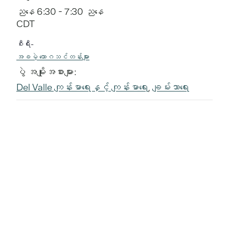
ညနေ 6:30 - 7:30 ညနေ
CDT
စီးရီး-
အခမဲ့ ယောဂသင်တန်းများ
ပွဲ အမျိုးအစားများ:
Del Valle ကျန်းမာရေးနှင့် ကျန်းမာရေး
,
ချမ်းသာရေး