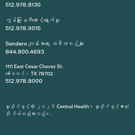
512.978.8130
ကွန်မြူနတီစောင့်ရှောက်မှု
512.978.9015
Sendero ကျန်းမာရေး အစီအစဉ်များ
844.800.4693
1111 East Cesar Chavez St.
အော်စတင်၊ TX 78702
512.978.8000
မူပိုင်ခွင့် © ၂၀၂၆ Central Health။ မူပိုင်ခွင့်အားလုံး
ကို သိမ်းဆည်းထားသည်။.