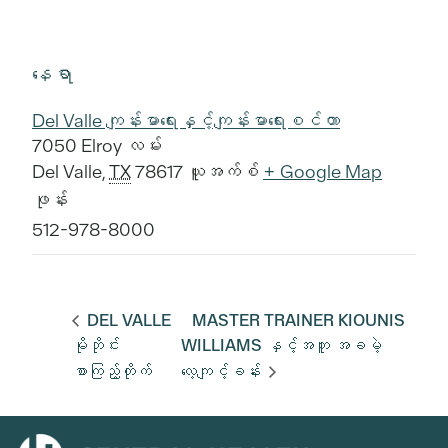
နေရာ
Del Valle ကျန်းမာရေးနှင့်ကျန်းမာရေးစင်တာ
7050 Elroy လမ်း
Del Valle
,
TX
78617
ယူအက်စ်
+ Google Map
ဖုန်း
512-978-8000
DEL VALLE
MASTER TRAINER KIOUNIS
မိုဘိုင်း
WILLIAMS နှင့်အတူ အခမဲ့
စာကြည့်တိုက်
လေ့ကျင့်ခန်း