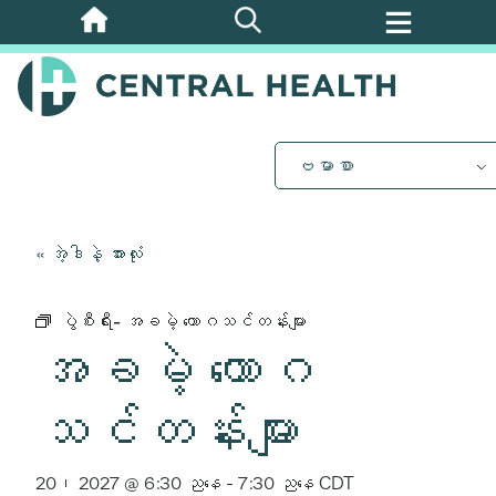
အဓိက
အကြောင်းအရာ
သို့
ကျော်သွား
ပါ။
ဗမာစာ
« အဲ့ဒါနဲ့ အားလုံး
ပွဲစီးရီး-
အခမဲ့ ယောဂသင်တန်းများ
အခမဲ့ ယောဂ
သင်တန်းများ
20၊ 2027 @ 6:30 ညနေ
-
7:30 ညနေ
CDT