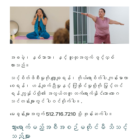
အခမဲ့၊ နှစ်ဘာသာ၊ နှင့် လူထုအတွက် ဖွင့်လှစ်
ထားသည်။
သင့်စိတ်ဖိစီးမှုကို လျှော့ချရန်၊ ကိုယ်ရောစိတ်ပါ ကျန်းမာလာ
စေရန်၊ ဟန်ချက်ညီမှုနှင့် ကြံ့ခိုင်မှုတို့ကို မြှင့်တင်
ရန် ကျွန်ုပ်တို့၏ အလွယ်တကူ တက်ရောက်နိုင်သော ယောဂ
သင်တန်းများတွင် ပါဝင်လိုက်ပါ။.
မေးခွန်းများအတွက် 512.716.7210 သို့ ဖုန်းဆက်ပါ။
သွားရောက်မည့်အစီအစဉ်မတိုင်မီ သိသင့်
သည်များ