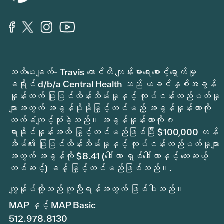
သတိပေးချက်- Travis ကောင်တီ ကျန်းမာရေးစောင့်ရှောက်မှု
ခရိုင် d/b/a Central Health သည် ယခင်နှစ်အခွန်
နှုန်းထက် ပြုပြင်ထိန်းသိမ်းမှုနှင့် လုပ်ငန်းလည်ပတ်မှု
များအတွက် အခွန်ပိုမိုမြှင့်တင်မည့် အခွန်နှုန်းထားကို
လက်ခံကျင့်သုံးခဲ့သည်။ အခွန်နှုန်းထားကို ၈
ရာခိုင်နှုန်းအထိ မြှင့်တင်မည်ဖြစ်ပြီး $100,000 တန်
အိမ်၏ ပြုပြင်ထိန်းသိမ်းမှုနှင့် လုပ်ငန်းလည်ပတ်မှုများ
အတွက် အခွန်ကို $8.41 (ဒေါ်လာ ရှစ်ဒေါ်လာနှင့် လေးဆယ့်
တစ်ဆင့်) ခန့် မြှင့်တင်မည်ဖြစ်သည်။.
ကျွန်ုပ်တို့သည် ကူညီရန်အတွက် ဖြစ်ပါသည်။
MAP နှင့် MAP Basic
512.978.8130