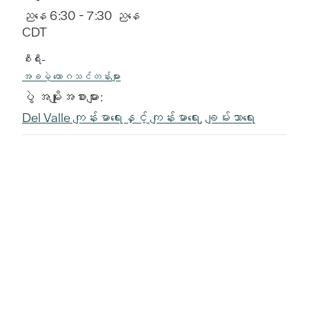
ညနေ 6:30 - 7:30 ညနေ
CDT
စီးရီး-
အခမဲ့ ယောဂသင်တန်းများ
ပွဲ အမျိုးအစားများ:
Del Valle ကျန်းမာရေးနှင့် ကျန်းမာရေး
,
ချမ်းသာရေး