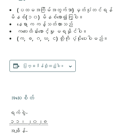
(ပထမအကြိမ်အတွက်သာ) မှတ်ပုံတင်ရန်
မိနစ်(၁၀) မိနစ်စော၍ကြွပါ။
နေရာ က ကန့်သတ်ထားသည်
ကလေးထိန်းစောင့်မှု မရနိုင်ပါ။
(က, ခ, ဂ, ဃ, င) တို့ကို ပံ့ပိုးပေးပါမည်။
ပြက္ခဒိန်သို့ထည့်ပါ။
အသေးစိတ်
ရက်စွဲ-
၃၁၊ ၂၀၂၈
အချိန်-