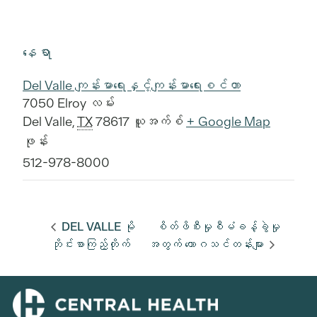
နေရာ
Del Valle ကျန်းမာရေးနှင့်ကျန်းမာရေးစင်တာ
7050 Elroy လမ်း
Del Valle
,
TX
78617
ယူအက်စ်
+ Google Map
ဖုန်း
512-978-8000
DEL VALLE မို
စိတ်ဖိစီးမှုစီမံခန့်ခွဲမှု
ဘိုင်းစာကြည့်တိုက်
အတွက် ယောဂသင်တန်းများ