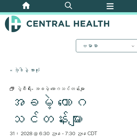
အဓိက
အကြောင်းအရာ
သို့
ကျော်သွား
ပါ။
ဗမာစာ
« အဲ့ဒါနဲ့ အားလုံး
ပွဲစီးရီး-
အခမဲ့ ယောဂသင်တန်းများ
အခမဲ့ ယောဂ
သင်တန်းများ
31၊ 2028 @ 6:30 ညနေ
-
7:30 ညနေ
CDT