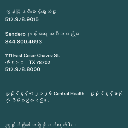
ကွန်မြူနတီစောင့်ရှောက်မှု
512.978.9015
Sendero ကျန်းမာရေး အစီအစဉ်များ
844.800.4693
1111 East Cesar Chavez St.
အော်စတင်၊ TX 78702
512.978.8000
မူပိုင်ခွင့် © ၂၀၂၆ Central Health။ မူပိုင်ခွင့်အားလုံး
ကို သိမ်းဆည်းထားသည်။.
ကျွန်ုပ်တို့၏အဖွဲ့သို့ဝင်ရောက်ပါ။