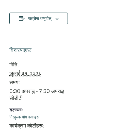
पात्रोमा थप्नुहोस्
विवरणहरू
मिति:
जुलाई ३१, २०२८
समय:
6:30 अपराह्न - 7:30 अपराह्न
सीडीटी
शृङ्खला:
नि:शुल्क योग कक्षाहरू
कार्यक्रम कोटीहरू: