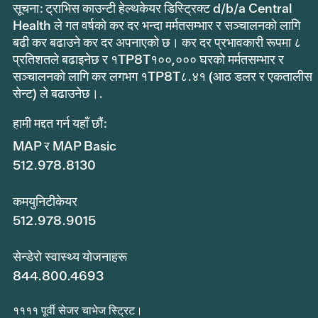
सूचना: ट्राभिस काउन्टी हेल्थकेयर डिस्ट्रिक्ट d/b/a Central
Health ले गत वर्षको कर दर भन्दा मर्मतसम्भार र सञ्चालनको लागि
बढी कर बढाउने कर दर अपनाएको छ। कर दर प्रभावकारी रूपमा ८
प्रतिशतले बढाइनेछ र १TP8T१००,००० घरको मर्मतसम्भार र
सञ्चालनको लागि कर लगभग १TP8T८.४१ (आठ डलर र एकतालीस
सेन्ट) ले बढाउनेछ।.
हामी मद्दत गर्न यहाँ छौं:
MAP र MAP Basic
512.978.8130
कमयुनिटीकेयर
512.978.9015
सेन्डेरो स्वास्थ्य योजनाहरू
844.800.4693
११११ पूर्वी सेजर चाभेज स्ट्रिट।