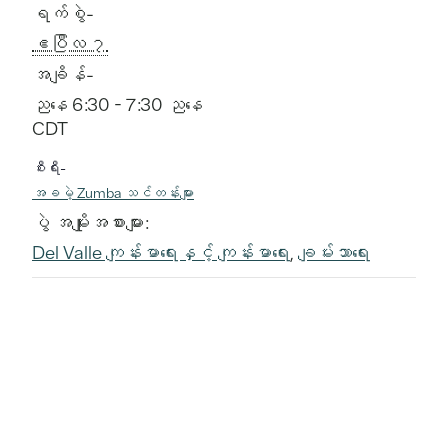
ရက်စွဲ-
ဧပြီလ ၇
အချိန်-
ညနေ 6:30 - 7:30 ညနေ
CDT
စီးရီး-
အခမဲ့ Zumba သင်တန်းများ
ပွဲ အမျိုးအစားများ:
Del Valle ကျန်းမာရေးနှင့် ကျန်းမာရေး
,
ချမ်းသာရေး