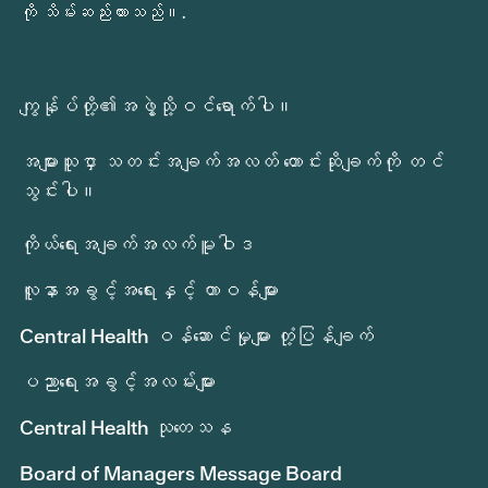
ကို သိမ်းဆည်းထားသည်။.
ကျွန်ုပ်တို့၏အဖွဲ့သို့ဝင်ရောက်ပါ။
အများသူငှာ သတင်းအချက်အလတ် တောင်းဆိုချက်ကို တင်
သွင်းပါ။
ကိုယ်ရေးအချက်အလက်မူဝါဒ
လူနာအခွင့်အရေးနှင့် တာဝန်များ
Central Health ဝန်ဆောင်မှုများ တုံ့ပြန်ချက်
ပညာရေးအခွင့်အလမ်းများ
Central Health သုတေသန
Board of Managers Message Board