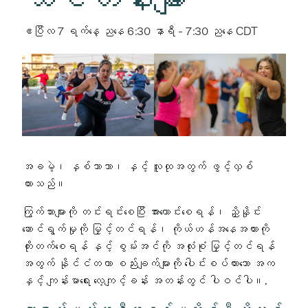
ဧပြီလ 7 ရက်နေ့ ညနေ 6:30 နာရီ
-
7:30 ညနေ
CDT
အခမဲ့၊ နှစ်ဘာသာ၊ နှင့် လူထုအတွက် ဖွင့်လှစ်
ထားသည်။
ကြွက်သားများကို တင်းရင်းစေပြီး အားကောင်းစေရန်၊ ညှိနှိုင်း
ဆောင်ရွက်မှုကို မြှင့်တင်ရန်၊ ကိုယ်ဟန်အနေအထားကို
တိုးတက်စေရန် နှင့် စွမ်းအင်ကို အလုံးစုံ မြှင့်တင်ရန်
အတွက် နိုင်ငံတကာ စည်းချက်များကို ပေါင်းစပ်ထားသော အက
နှင့် ကျန်းမာရေး လေ့ကျင့်ခန်း အတန်းတွင် ပါဝင်ပါ။.