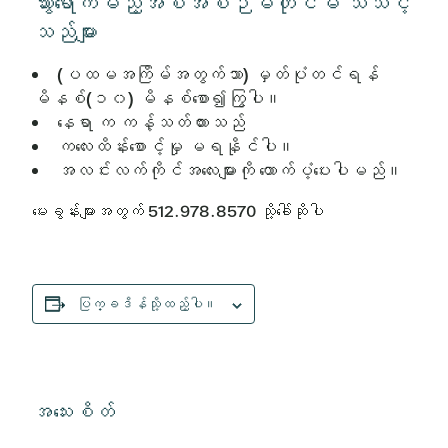
သွားရောက်မည့်အစီအစဉ်မတိုင်မီ သိသင့်
သည်များ
(ပထမအကြိမ်အတွက်သာ) မှတ်ပုံတင်ရန်
မိနစ်(၁၀) မိနစ်စော၍ကြွပါ။
နေရာ က ကန့်သတ်ထားသည်
ကလေးထိန်းစောင့်မှု မရနိုင်ပါ။
အလင်းလက်ကိုင်အလေးများကို ထောက်ပံ့ပေးပါမည်။
မေးခွန်းများအတွက် 512.978.8570 သို့ခေါ်ဆိုပါ
ပြက္ခဒိန်သို့ထည့်ပါ။
အသေးစိတ်