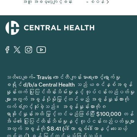
အတူ အခမဲ့လေ့ကျင့်ခန်း
- စပိန်
သတိပေးချက်- Travis ကောင်တီ ကျန်းမာရေးစောင့်ရှောက်မှု
ခရိုင် d/b/a Central Health သည် ယခင်နှစ်အခွန်
နှုန်းထက် ပြုပြင်ထိန်းသိမ်းမှုနှင့် လုပ်ငန်းလည်ပတ်မှု
များအတွက် အခွန်ပိုမိုမြှင့်တင်မည့် အခွန်နှုန်းထားကို
လက်ခံကျင့်သုံးခဲ့သည်။ အခွန်နှုန်းထားကို ၈
ရာခိုင်နှုန်းအထိ မြှင့်တင်မည်ဖြစ်ပြီး $100,000 တန်
အိမ်၏ ပြုပြင်ထိန်းသိမ်းမှုနှင့် လုပ်ငန်းလည်ပတ်မှုများ
အတွက် အခွန်ကို $8.41 (ဒေါ်လာ ရှစ်ဒေါ်လာနှင့် လေးဆယ့်
တစ်ဆင့်) ခန့် မြှင့်တင်မည်ဖြစ်သည်။.