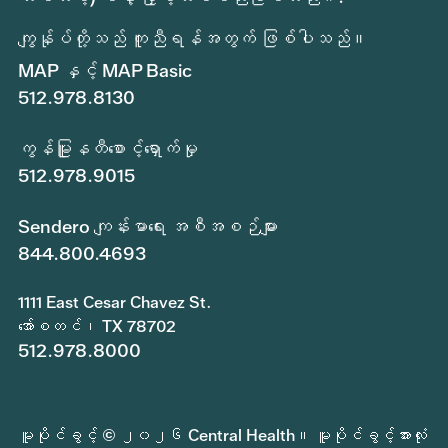
ကျွန်ုပ်တို့သည် ကူညီရန်အတွက် ဖြစ်ပါသည်။
MAP နှင့် MAP Basic
512.978.8130
ကွန်မြူနတီစောင့်ရှောက်မှု
512.978.9015
Sendero ကျန်းမာရေး အစီအစဉ်များ
844.800.4693
1111 East Cesar Chavez St.
အော်စတင်၊ TX 78702
512.978.8000
မူပိုင်ခွင့် © ၂၀၂၆ Central Health။ မူပိုင်ခွင့်အားလုံး