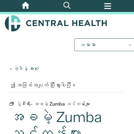
အဓိက
အကြောင်းအရာ
သို့
ကျော်သွား
ပါ။
ဗမာစာ
« အဲ့ဒါနဲ့ အားလုံး
ဤ အဖြစ်အပျက် ပြီးသွားပါပြီ။
ပွဲစီးရီး-
အခမဲ့ Zumba သင်တန်းများ
အခမဲ့ Zumba
သင်တန်းများ