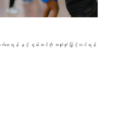
ုးတက်စေရန် နှင့် စွမ်းအင်ကို အလုံးစုံ မြှင့်တင်ရန်