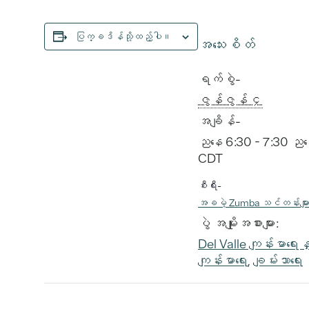
ပြက္ခဒိန်သို့ထည့်ပါ။
အသေးစိတ်
ရက်စွဲ-
ဇွန်ဇွန် ၄
အချိန်-
ညနေ 6:30 - 7:30 ည
CDT
စီးရီး-
အခမဲ့ Zumba သင်တန်းမျာ
ပွဲ အမျိုးအစားများ:
Del Valle ကျန်းမာရေးနှ
ကျန်းမာရေး
,
ချမ်းသာရေး