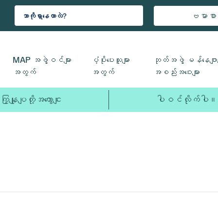
ဗမာစာ
MAP အဖွဲ့ဝင်များ
ပံ့ပိုးပေးသူများ
ဘုတ်အဖွဲ့ မန်နေဂျာမ
အတွက်
အတွက်
အစည်းအဝေးများ
ကြှနျုပျတို့အကွောငျး
ပါဝင်လိုက်ပါ။