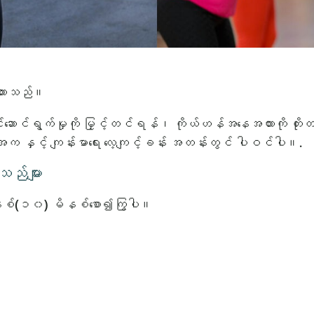
ထားသည်။
နှိုင်းဆောင်ရွက်မှုကို မြှင့်တင်ရန်၊ ကိုယ်ဟန်အနေအထားကို တိ
ာ အက နှင့် ကျန်းမာရေး လေ့ကျင့်ခန်း အတန်းတွင် ပါဝင်ပါ။.
ည်များ
စ်(၁၀) မိနစ်စော၍ကြွပါ။