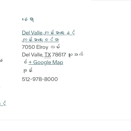
နေရာ
Del Valle ကျန်းမာရေးနှင့်
ကျန်းမာရေးစင်တာ
7050 Elroy လမ်း
Del Valle
,
TX
78617
ယူအက်
နေ
စ်
+ Google Map
ဖုန်း
512-978-8000
း
င့်