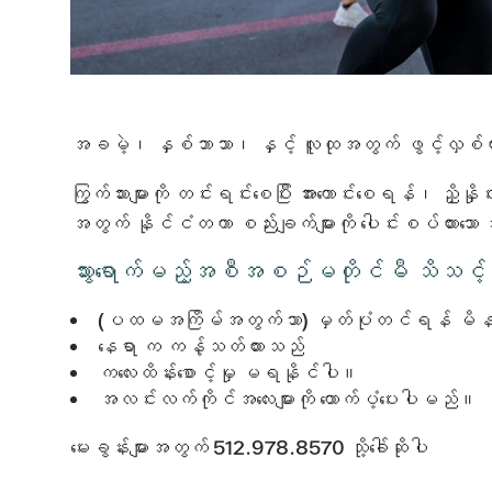
အခမဲ့၊ နှစ်ဘာသာ၊ နှင့် လူထုအတွက် ဖွင့်လှစ်
ကြွက်သားများကို တင်းရင်းစေပြီး အားကောင်းစေရန်၊ ညှိ
အတွက် နိုင်ငံတကာ စည်းချက်များကို ပေါင်းစပ်ထားသေ
သွားရောက်မည့်အစီအစဉ်မတိုင်မီ သိသင့်သ
(ပထမအကြိမ်အတွက်သာ) မှတ်ပုံတင်ရန် မိန
နေရာ က ကန့်သတ်ထားသည်
ကလေးထိန်းစောင့်မှု မရနိုင်ပါ။
အလင်းလက်ကိုင်အလေးများကို ထောက်ပံ့ပေးပါမည်။
မေးခွန်းများအတွက် 512.978.8570 သို့ခေါ်ဆိုပါ