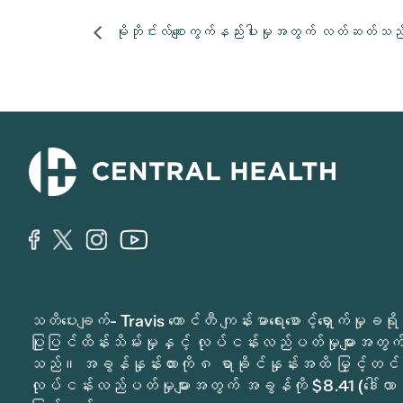
မိုဘိုင်းလ်စျေးကွက်နည်းပါးမှုအတွက် လတ်ဆတ်သ
သတိပေးချက်- Travis ကောင်တီ ကျန်းမာရေးစောင့်ရှောက်မှ
ပြုပြင်ထိန်းသိမ်းမှုနှင့် လုပ်ငန်းလည်ပတ်မှုများအတွက် 
သည်။ အခွန်နှုန်းထားကို ၈ ရာခိုင်နှုန်းအထိ မြှင့်တင်
လုပ်ငန်းလည်ပတ်မှုများအတွက် အခွန်ကို $8.41 (ဒေါ်လာ 