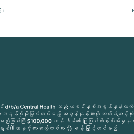
ည်။
ုခရိုင် d/b/a Central Health သည် ယခင်နှစ်အခွန်နှုန်းထက်
အခွန်ပိုမိုမြှင့်တင်မည့် အခွန်နှုန်းထားကို လက်ခံကျင့်သုံး
မည်ဖြစ်ပြီး $100,000 တန် အိမ်၏ ပြုပြင်ထိန်းသိမ်းမှုနှင့
ရှစ်ဒေါ်လာနှင့် လေးဆယ့်တစ်ဆင့်) ခန့် မြှင့်တင်မည်