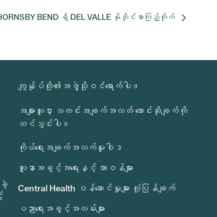
HORNSBY BEND ရှိ DEL VALLE မိုဘိုင်းစာကြည့်တိုက်
ကျွန်ုပ်တို့၏အဖွဲ့သို့ဝင်ရောက်ပါ။
အများသူငှာ သတင်းအချက်အလတ် တောင်းဆိုချက်ကို
တင်သွင်းပါ။
ကိုယ်ရေးအချက်အလက်မူဝါဒ
လူနာအခွင့်အရေးနှင့် တာဝန်များ
ခဲ့
Central Health ဝန်ဆောင်မှုများ တုံ့ပြန်ချက်
်
ပညာရေးအခွင့်အလမ်းများ