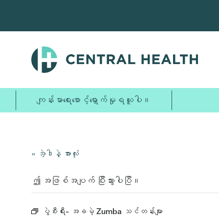
အဓိက
အကြောင်းအရာ
သို့
ကျော်သွား
ပါ။
ကျန်းမာရေးစောင့်ရှောက်မှုရယူပါ။
« အဲ့ဒါနဲ့ အားလုံး
ဤ အဖြစ်အပျက် ပြီးသွားပါပြီ။
ပွဲစီးရီး-
အခမဲ့ Zumba သင်တန်းများ