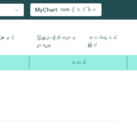
MyChart အကောင့်ဝင်ပါ။
ျားနှင့်
ကြှနျုပျတို့ကိုဆကျသှ
အသက်မွေးဝမ်း
ယျရနျ
ကြောင်း
သတင်း