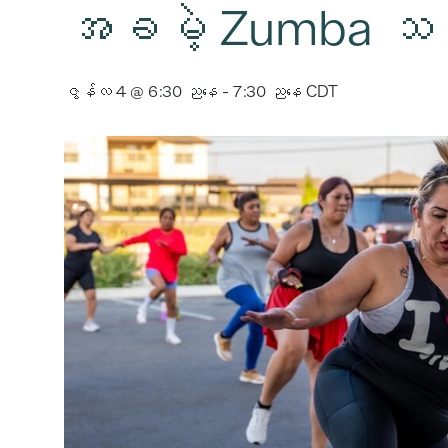
အခမဲ့ Zumba သင်
ဇွန်လ 4 @ 6:30 ညနေ
-
7:30 ညနေ
CDT