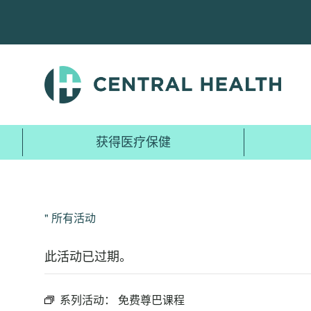
跳
至
主
要
内
容
获得医疗保健
" 所有活动
此活动已过期。
系列活动：
免费尊巴课程