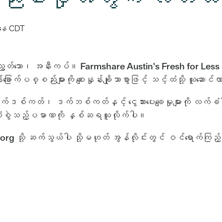
နေ
CDT
င့်ညီညွတ်သော၊ အနီးကပ်။ Farmshare Austin's Fresh for Less
်ခြောက်ပစ္စည်းများကို စျေးနှုန်းချိုသာစွာဖြင့် သင့်ထံသို့ ယူဆေ
ကတ်၊ ဒက်ဘစ်ကတ်နှင့် ငွေသားပေးချေမှုများကို လက်ခံပါ
ုံးစွဲသည့်ပမာဏကို နှစ်ဆရယူလိုက်ပါ။
rg သို့ ဆက်သွယ်ပါ သို့မဟုတ် အွန်လိုင်းတွင် ဝင်ရောက်ကြည့