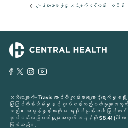
ကျန်းမာသောစားဖိုမှူး ဟင်းချက်သင်တန်း - စပိန်
သတိပေးချက်- Travis ကောင်တီ ကျန်းမာရေးစောင့်ရှောက်မှ
ပြုပြင်ထိန်းသိမ်းမှုနှင့် လုပ်ငန်းလည်ပတ်မှုများအတွက် 
သည်။ အခွန်နှုန်းထားကို ၈ ရာခိုင်နှုန်းအထိ မြှင့်တင်
လုပ်ငန်းလည်ပတ်မှုများအတွက် အခွန်ကို $8.41 (ဒေါ်လာ 
ဖြစ်သည်။.