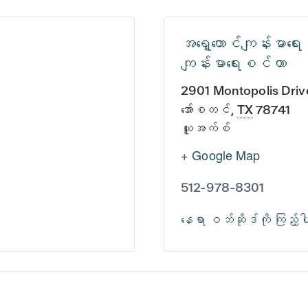
အရှေ့တောင်ကျန်းမာရေးန
ကျန်းမာရေးစင်တာ
2901 Montopolis Driv
အော်စတင်
,
TX
78741
ယူအက်စ်
+ Google Map
512-978-8301
နေရာ ဝဘ်ဆိုဒ်ကို ကြည့်