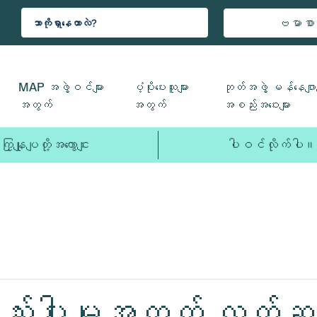
ဗမာစာ
MAP အဖွဲ့ဝင်များ
ပံ့ပိုးပေးသူများ
ဘုတ်အဖွဲ့ မန်နေဂျာမ
အတွက်
အတွက်
အစည်းအဝေးများ
ကြှနျုပျတို့အကွောငျး
ပါဝင်လိုက်ပါ။
ွက်နည်းပါးမှုအတွက် လ