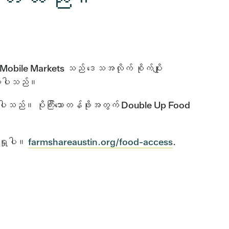
 Mobile Markets သည် ဒေသအလိုက် စိုက်ပျိုး
ာင်လာပါသည်။
သည်။ ပိုကြီးသောတန်ဖိုးအတွက် Double Up Food
်ရှုပါ။
farmshareaustin.org/food-access
.