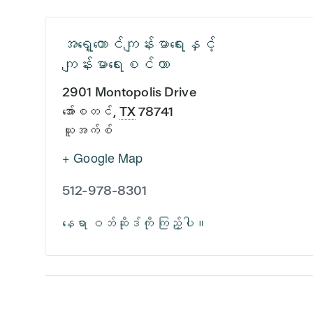
အရှေ့တောင်ကျန်းမာရေးနှင့်
ကျန်းမာရေးစင်တာ
2901 Montopolis Drive
အော်စတင်
,
TX
78741
ယူအက်စ်
+ Google Map
512-978-8301
နေရာ ဝဘ်ဆိုဒ်ကို ကြည့်ပါ။