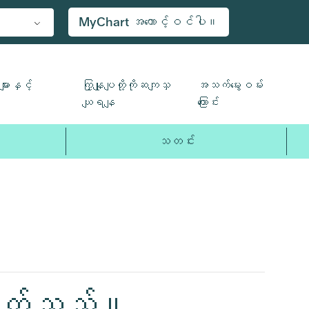
MyChart အကောင့်ဝင်ပါ။
ျားနှင့်
ကြှနျုပျတို့ကိုဆကျသှ
အသက်မွေးဝမ်း
ယျရနျ
ကြောင်း
သတင်း
တ်ဆတ်သည်။