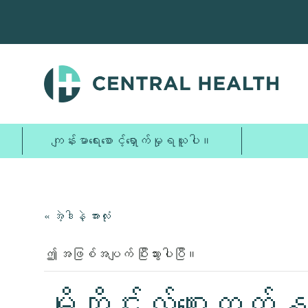
အဓိက
အကြောင်းအရာ
သို့
ကျော်သွား
ပါ။
ကျန်းမာရေးစောင့်ရှောက်မှုရယူပါ။
« အဲ့ဒါနဲ့ အားလုံး
ဤ အဖြစ်အပျက် ပြီးသွားပါပြီ။
မိုဘိုင်းလ်စျေးက