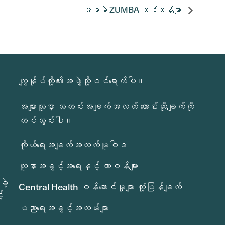
အခမဲ့ ZUMBA သင်တန်းများ
ကျွန်ုပ်တို့၏အဖွဲ့သို့ဝင်ရောက်ပါ။
အများသူငှာ သတင်းအချက်အလတ် တောင်းဆိုချက်ကို
တင်သွင်းပါ။
ကိုယ်ရေးအချက်အလက်မူဝါဒ
လူနာအခွင့်အရေးနှင့် တာဝန်များ
ခဲ့
Central Health ဝန်ဆောင်မှုများ တုံ့ပြန်ချက်
်
ပညာရေးအခွင့်အလမ်းများ