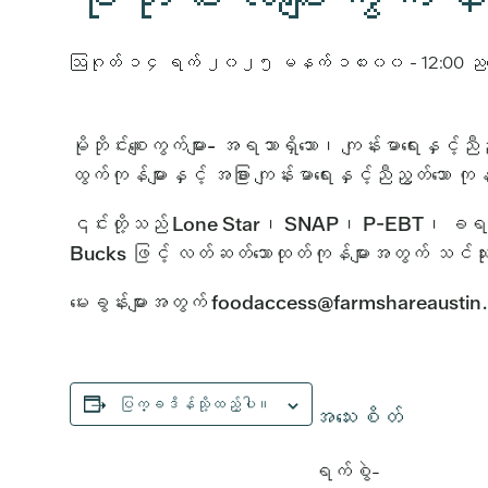
ဩဂုတ် ၁၄ ရက် ၂၀၂၅ မနက် ၁၀း၀၀
-
12:00 ည
မိုဘိုင်းစျေးကွက်များ- အရသာရှိသော၊ ကျန်းမာရေးနှ
ထွက်ကုန်များနှင့် အခြား ကျန်းမာရေးနှင့်ညီညွတ်သော ကုန
၎င်းတို့သည် Lone Star၊ SNAP၊ P-EBT၊ ခရက်ဒစ်
Bucks ဖြင့် လတ်ဆတ်သောထုတ်ကုန်များအတွက် သင်သ
မေးခွန်းများအတွက် foodaccess@farmshareaustin.o
ပြက္ခဒိန်သို့ထည့်ပါ။
အသေးစိတ်
ရက်စွဲ-