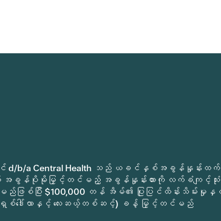
ုခရိုင် d/b/a Central Health သည် ယခင်နှစ်အခွန်နှုန်းထက်
အခွန်ပိုမိုမြှင့်တင်မည့် အခွန်နှုန်းထားကို လက်ခံကျင့်သုံး
မည်ဖြစ်ပြီး $100,000 တန် အိမ်၏ ပြုပြင်ထိန်းသိမ်းမှုနှင့
ရှစ်ဒေါ်လာနှင့် လေးဆယ့်တစ်ဆင့်) ခန့် မြှင့်တင်မည်