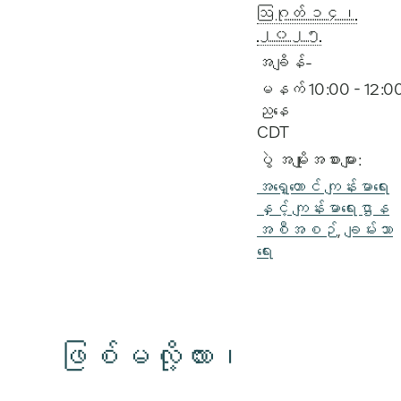
ဩဂုတ် ၁၄၊
၂၀၂၅
အချိန်-
မနက် 10:00 - 12:0
ညနေ
CDT
ပွဲ အမျိုးအစားများ:
အရှေ့တောင် ကျန်းမာရေး
နှင့် ကျန်းမာရေးဌာန
အစီအစဉ်
,
ချမ်းသာ
ရေး
ဖြစ်မလို့လား၊