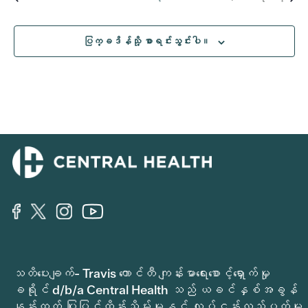
ပြက္ခဒိန်သို့ စာရင်းသွင်းပါ။
သတိပေးချက်- Travis ကောင်တီ ကျန်းမာရေးစောင့်ရှောက်မှု
ခရိုင် d/b/a Central Health သည် ယခင်နှစ်အခွန်
နှုန်းထက် ပြုပြင်ထိန်းသိမ်းမှုနှင့် လုပ်ငန်းလည်ပတ်မှု