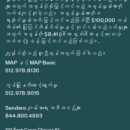
များအတွက် အခွန်ပိုမိုမြှင့်တင်မည့် အခွန်နှုန်းထားကို
လက်ခံကျင့်သုံးခဲ့သည်။ အခွန်နှုန်းထားကို ၈
ရာခိုင်နှုန်းအထိ မြှင့်တင်မည်ဖြစ်ပြီး $100,000 တန်
အိမ်၏ ပြုပြင်ထိန်းသိမ်းမှုနှင့် လုပ်ငန်းလည်ပတ်မှုများ
အတွက် အခွန်ကို $8.41 (ဒေါ်လာ ရှစ်ဒေါ်လာနှင့် လေးဆယ့်
တစ်ဆင့်) ခန့် မြှင့်တင်မည်ဖြစ်သည်။.
ကျွန်ုပ်တို့သည် ကူညီရန်အတွက် ဖြစ်ပါသည်။
MAP နှင့် MAP Basic
512.978.8130
ကွန်မြူနတီစောင့်ရှောက်မှု
512.978.9015
Sendero ကျန်းမာရေး အစီအစဉ်များ
844.800.4693
1111 East Cesar Chavez St.