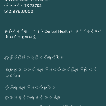
အော်စတင်၊ TX 78702
512.978.8000
မူပိုင်ခွင့် © ၂၀၂၆ Central Health။ မူပိုင်ခွင့်အားလုံး
ကို သိမ်းဆည်းထားသည်။.
ကျွန်ုပ်တို့၏အဖွဲ့သို့ဝင်ရောက်ပါ။
အများသူငှာ သတင်းအချက်အလတ် တောင်းဆိုချက်ကို တင်
သွင်းပါ။
ကိုယ်ရေးအချက်အလက်မူဝါဒ
လူနာအခွင့်အရေးနှင့် တာဝန်များ