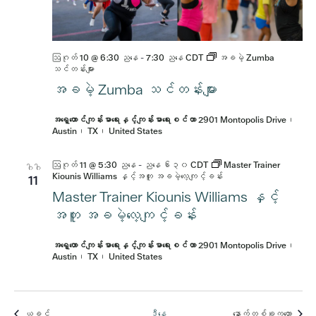
ဩဂုတ် 10 @ 6:30 ညနေ
-
7:30 ညနေ
CDT
အခမဲ့ Zumba
သင်တန်းများ
အခမဲ့ Zumba သင်တန်းများ
အရှေ့တောင်ကျန်းမာရေးနှင့်ကျန်းမာရေးစင်တာ
2901 Montopolis Drive၊
Austin၊ TX၊ United States
ဩဂုတ် 11 @ 5:30 ညနေ
-
ညနေ ၆း၃၀
CDT
Master Trainer
ဂါဂါ
Kiounis Williams နှင့်အတူ အခမဲ့လေ့ကျင့်ခန်း
11
Master Trainer Kiounis Williams နှင့်
အတူ အခမဲ့လေ့ကျင့်ခန်း
အရှေ့တောင်ကျန်းမာရေးနှင့်ကျန်းမာရေးစင်တာ
2901 Montopolis Drive၊
Austin၊ TX၊ United States
အဲ့ဒါနဲ့
အဲ့ဒါနဲ
ယခင်
ဒီနေ့
နောက်တစ်ခုကတော့