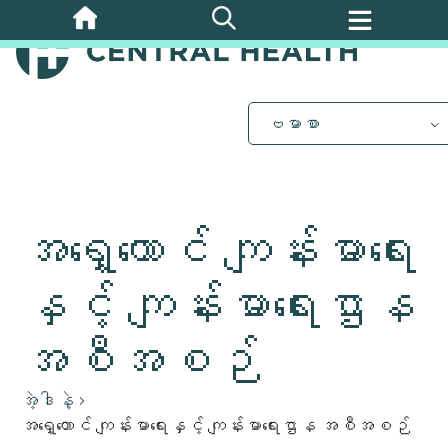
အဓိက
အကြောင်းအရာ
သို့
ကျော်သွား
ပါ။
ဗမာစာ
အရှေ့တောင် ကျန်းမာရေး
နှင့် ကျန်းမာရေးဌာန
အစီအစဉ်
အဲ့ဒါနဲ့
အရှေ့တောင် ကျန်းမာရေးနှင့် ကျန်းမာရေးဌာန အစီအစဉ်