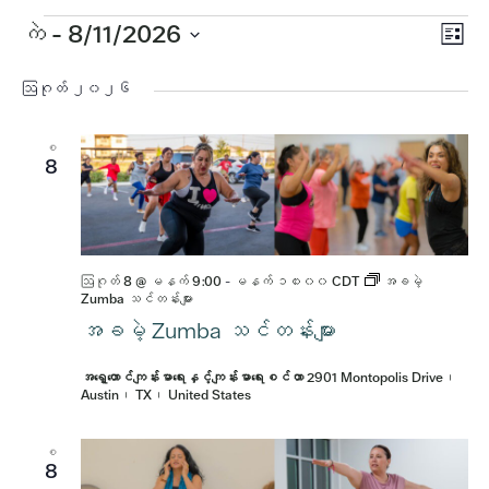
ပွဲ
အဲ့
ကဲ
 - 
8/11/2026
Vi
စာရင်
Vi
ရက်စွဲ
ဒါနဲ့
Nav
ကို
ဩဂုတ် ၂၀၂၆
Nav
ရွေး
ပါ။
စ
8
ဩဂုတ် 8 @ မနက် 9:00
-
မနက် ၁၀း၀၀
CDT
အခမဲ့
Zumba သင်တန်းများ
အခမဲ့ Zumba သင်တန်းများ
အရှေ့တောင်ကျန်းမာရေးနှင့်ကျန်းမာရေးစင်တာ
2901 Montopolis Drive၊
Austin၊ TX၊ United States
စ
8