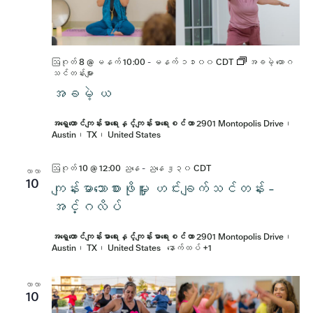
ဩဂုတ် 8 @ မနက် 10:00
-
မနက် ၁၁း၀၀
CDT
အခမဲ့ ယောဂ
သင်တန်းများ
အခမဲ့ ယ
အရှေ့တောင်ကျန်းမာရေးနှင့်ကျန်းမာရေးစင်တာ
2901 Montopolis Drive၊
Austin၊ TX၊ United States
ဩဂုတ် 10 @ 12:00 ညနေ
-
ညနေ ၂း၃၀
CDT
လာလာ
10
ကျန်းမာသောစားဖိုမှူး ဟင်းချက်သင်တန်း -
အင်္ဂလိပ်
အရှေ့တောင်ကျန်းမာရေးနှင့်ကျန်းမာရေးစင်တာ
2901 Montopolis Drive၊
Austin၊ TX၊ United States
နောက်ထပ် +1
လာလာ
10