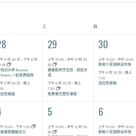
期二
星期三
星期四
三
四
2
2
2
28
29
30
活
活
活
动,
动,
动,
午 5 时 30 分
-
下午 6 时
上午 10:00
-
中午 12 时 30
上午 10:00
-
中午 12:00
新鲜少花钱移动市场
0 分
分
培训大师 Kiounis
健康厨师烹饪班 - 西班牙
下午 6 时 30 分
-
晚上
illiams 一起免费锻炼
语
7:30
适应性瑜伽
午 6 时 30 分
-
晚上
下午 6 时 30 分
-
晚上
:30
7:30
适应性瑜伽
免费尊巴塑形课程
3
2
2
4
5
6
活
活
活
动,
动,
动,
午 12:00
-
下午 1:30
上午 10:00
-
中午 12 时 30
上午 10:00
-
中午 12:00
瑜伽课程缓解压力
新鲜少花钱移动市场
分