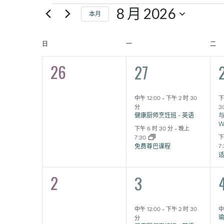
活
8 月 2026
本月
选
动
择
星期日
星期一
星
日
一
二
活
日
期
26
2
0
27
动
活
活
的
动,
动,
中午 12:00
-
下午 2 时 30
下
分
3
健康厨师烹饪班 - 英语
与
日
W
下午 6 时 30 分
-
晚上
下
7:30
免费尊巴课程
历
7
2
2
0
3
活
活
动,
动,
中午 12:00
-
下午 2 时 30
中
分