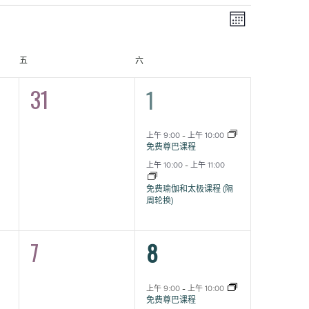
视
活
月
动
图
视
星期五
星期六
五
六
图
导
31
2
0
1
导
活
活
航
航
动,
动,
上午 9:00
-
上午 10:00
免费尊巴课程
上午 10:00
-
上午 11:00
免费瑜伽和太极课程 (隔
周轮换)
7
2
0
8
活
活
动,
动,
上午 9:00
-
上午 10:00
免费尊巴课程