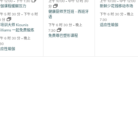
动,
动,
动,
午 12:00
-
下午 1:30
上午 10:00
-
中午 12 时 30
上午 10:00
-
中午 12:00
瑜伽课程缓解压力
新鲜少花钱移动市场
分
健康厨师烹饪班 - 西班牙
午 5 时 30 分
-
下午 6 时
下午 6 时 30 分
-
晚上
语
0 分
7:30
培训大师 Kiounis
适应性瑜伽
下午 6 时 30 分
-
晚上
illiams 一起免费锻炼
7:30
免费尊巴塑形课程
午 6 时 30 分
-
晚上
:30
适应性瑜伽