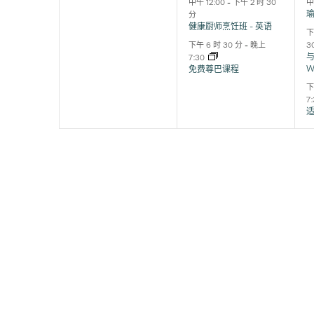
动,
动,
中午 12:00
-
下午 2 时 30
中
分
健康厨师烹饪班 - 英语
下
下午 6 时 30 分
-
晚上
3
与
7:30
W
免费尊巴课程
下
7