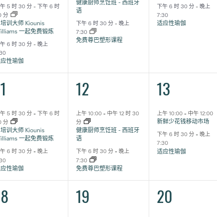
健康厨师烹饪班 - 西班牙
午 5 时 30 分
-
下午 6 时
下午 6 时 30 分
-
晚上
语
0 分
7:30
培训大师 Kiounis
适应性瑜伽
下午 6 时 30 分
-
晚上
illiams 一起免费锻炼
7:30
免费尊巴塑形课程
午 6 时 30 分
-
晚上
:30
适应性瑜伽
2
2
2
11
12
13
活
活
活
动,
动,
动,
午 5 时 30 分
-
下午 6 时
上午 10:00
-
中午 12 时 30
上午 10:00
-
中午 12:00
新鲜少花钱移动市场
0 分
分
培训大师 Kiounis
健康厨师烹饪班 - 西班牙
下午 6 时 30 分
-
晚上
illiams 一起免费锻炼
语
7:30
适应性瑜伽
午 6 时 30 分
-
晚上
下午 6 时 30 分
-
晚上
:30
7:30
适应性瑜伽
免费尊巴塑形课程
2
2
2
18
19
20
活
活
活