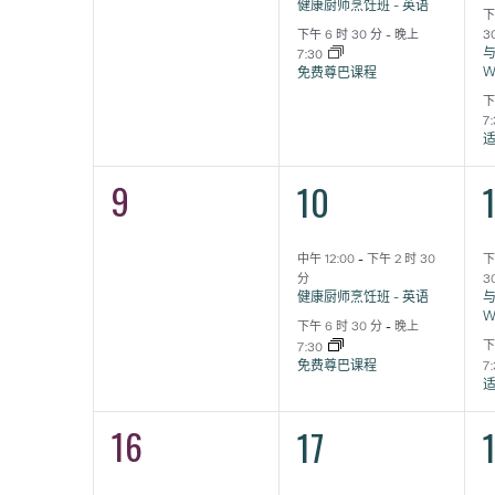
健康厨师烹饪班 - 英语
下
下午 6 时 30 分
-
晚上
3
与
7:30
W
免费尊巴课程
下
7
9
2
0
10
活
活
动,
动,
中午 12:00
-
下午 2 时 30
下
分
3
健康厨师烹饪班 - 英语
与
W
下午 6 时 30 分
-
晚上
下
7:30
免费尊巴课程
7
16
2
0
17
活
活