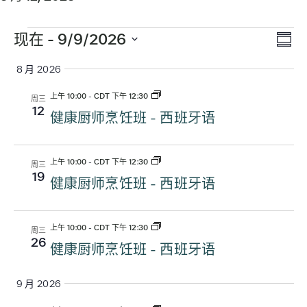
活
动
视
现在
 - 
9/9/2026
活
摘
选
动
图
要
8 月 2026
择
视
导
日
上午 10:00
-
CDT 下午 12:30
周三
图
期。
12
健康厨师烹饪班 - 西班牙语
航
导
航
上午 10:00
-
CDT 下午 12:30
周三
19
健康厨师烹饪班 - 西班牙语
上午 10:00
-
CDT 下午 12:30
周三
26
健康厨师烹饪班 - 西班牙语
9 月 2026