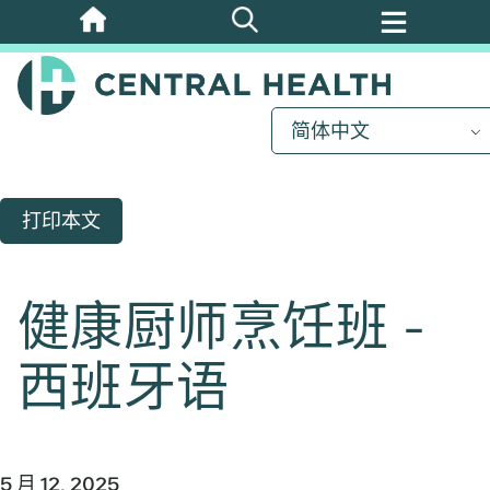
跳
至
主
要
简体中文
内
容
打印本文
健康厨师烹饪班 -
西班牙语
5 月 12, 2025