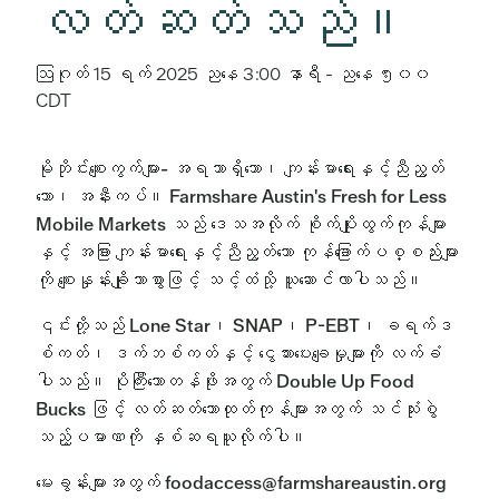
လတ်ဆတ်သည်။
ဩဂုတ် 15 ရက် 2025 ညနေ 3:00 နာရီ
-
ညနေ ၅း၀၀
CDT
မိုဘိုင်းစျေးကွက်များ- အရသာရှိသော၊ ကျန်းမာရေးနှင့်ညီညွတ်
သော၊ အနီးကပ်။ Farmshare Austin's Fresh for Less
Mobile Markets သည် ဒေသအလိုက် စိုက်ပျိုးထွက်ကုန်များ
နှင့် အခြား ကျန်းမာရေးနှင့်ညီညွတ်သော ကုန်ခြောက်ပစ္စည်းများ
ကို စျေးနှုန်းချိုသာစွာဖြင့် သင့်ထံသို့ ယူဆောင်လာပါသည်။
၎င်းတို့သည် Lone Star၊ SNAP၊ P-EBT၊ ခရက်ဒ
စ်ကတ်၊ ဒက်ဘစ်ကတ်နှင့် ငွေသားပေးချေမှုများကို လက်ခံ
ပါသည်။ ပိုကြီးသောတန်ဖိုးအတွက် Double Up Food
Bucks ဖြင့် လတ်ဆတ်သောထုတ်ကုန်များအတွက် သင်သုံးစွဲ
သည့်ပမာဏကို နှစ်ဆရယူလိုက်ပါ။
မေးခွန်းများအတွက် foodaccess@farmshareaustin.org