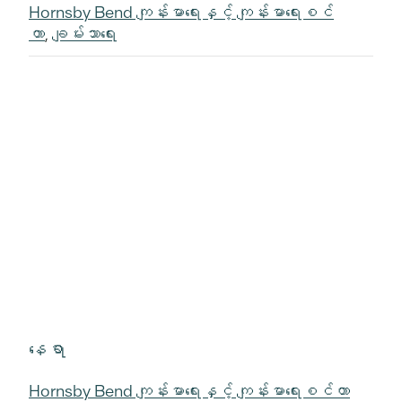
Hornsby Bend ကျန်းမာရေးနှင့် ကျန်းမာရေးစင်
တာ
,
ချမ်းသာရေး
နေရာ
Hornsby Bend ကျန်းမာရေးနှင့် ကျန်းမာရေးစင်တာ