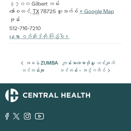
၃၇၀၀ Gilbert လမ်း
အော်စတင်
,
TX
78725
ယူအက်စ်
+ Google Map
ဖုန်း
512-716-7210
နေရာ ဝဘ်ဆိုဒ်ကို ကြည့်ပါ။
အခမဲ့ ZUMBA
ကျန်းမာသောစားဖိုမှူး ဟင်းချက်
သင်တန်းများ
သင်တန်း - အင်္ဂလိပ်