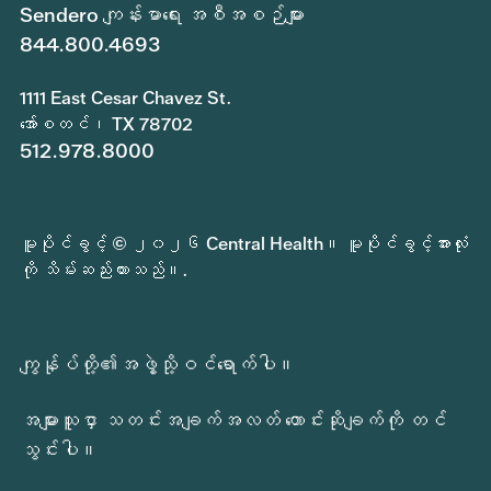
Sendero ကျန်းမာရေး အစီအစဉ်များ
844.800.4693
1111 East Cesar Chavez St.
အော်စတင်၊ TX 78702
512.978.8000
မူပိုင်ခွင့် © ၂၀၂၆ Central Health။ မူပိုင်ခွင့်အားလုံး
ကို သိမ်းဆည်းထားသည်။.
ကျွန်ုပ်တို့၏အဖွဲ့သို့ဝင်ရောက်ပါ။
အများသူငှာ သတင်းအချက်အလတ် တောင်းဆိုချက်ကို တင်
သွင်းပါ။