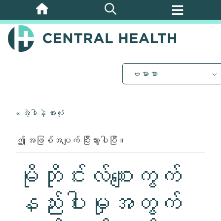
အဓိက
အကြောင်းအရာ
သို့
ကျော်သွား
ပါ။
ဗမာစာ
« အဲ့ဒါနဲ့ အားလုံး
ဤ အဖြစ်အပျက် ပြီးသွားပါပြီ။
မိုဘိုင်းလ်စျေးကွက်
နည်းပါးမှုအတွက်