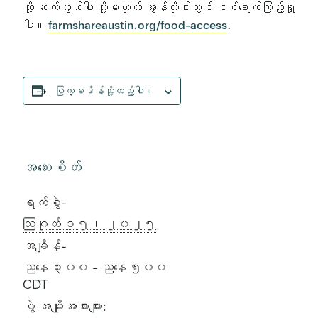
သို့ ဆက်သွယ်ပါ သို့မဟုတ် အွန်လိုင်းတွင် ဝင်ရောက်ကြည့်ရှု
ပါ။
farmshareaustin.org/food-access
.
ပြက္ခဒိန်သို့ထည့်ပါ။
အသေးစိတ်
ရက်စွဲ-
ဩဂုတ် ၁၅၊ ၂၀၂၅
အချိန်-
ညနေ ၃း၀၀ - ညနေ ၅း၀၀
CDT
ပွဲ အမျိုးအစားများ: