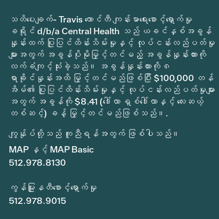
သတိပေးချက်- Travis ကောင်တီ ကျန်းမာရေးစောင့်ရှောက်မှု
ခရိုင် d/b/a Central Health သည် ယခင်နှစ်အခွန်
နှုန်းထက် ပြုပြင်ထိန်းသိမ်းမှုနှင့် လုပ်ငန်းလည်ပတ်မှု
များအတွက် အခွန်ပိုမိုမြှင့်တင်မည့် အခွန်နှုန်းထားကို
လက်ခံကျင့်သုံးခဲ့သည်။ အခွန်နှုန်းထားကို ၈
ရာခိုင်နှုန်းအထိ မြှင့်တင်မည်ဖြစ်ပြီး $100,000 တန်
အိမ်၏ ပြုပြင်ထိန်းသိမ်းမှုနှင့် လုပ်ငန်းလည်ပတ်မှုများ
အတွက် အခွန်ကို $8.41 (ဒေါ်လာ ရှစ်ဒေါ်လာနှင့် လေးဆယ့်
တစ်ဆင့်) ခန့် မြှင့်တင်မည်ဖြစ်သည်။.
ကျွန်ုပ်တို့သည် ကူညီရန်အတွက် ဖြစ်ပါသည်။
MAP နှင့် MAP Basic
512.978.8130
ကွန်မြူနတီစောင့်ရှောက်မှု
512.978.9015