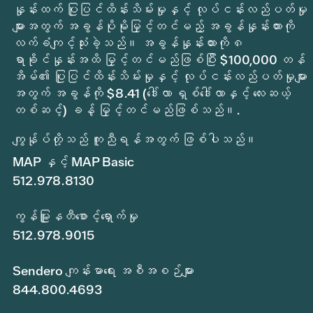
နှုန်းထက် ပြုပြင်ထိန်းသိမ်းမှုနှင့် လုပ်ငန်းလည်ပတ်မှု
များအတွက် အခွန်ပိုမိုမြှင့်တင်မည့် အခွန်နှုန်းထားကို
လက်ခံကျင့်သုံးခဲ့သည်။ အခွန်နှုန်းထားကို ၈
ရာခိုင်နှုန်းအထိ မြှင့်တင်မည်ဖြစ်ပြီး $100,000 တန်
အိမ်၏ ပြုပြင်ထိန်းသိမ်းမှုနှင့် လုပ်ငန်းလည်ပတ်မှုများ
အတွက် အခွန်ကို $8.41 (ဒေါ်လာ ရှစ်ဒေါ်လာနှင့် လေးဆယ့်
တစ်ဆင့်) ခန့် မြှင့်တင်မည်ဖြစ်သည်။.
ကျွန်ုပ်တို့သည် ကူညီရန်အတွက် ဖြစ်ပါသည်။
MAP နှင့် MAP Basic
512.978.8130
ကွန်မြူနတီစောင့်ရှောက်မှု
512.978.9015
Sendero ကျန်းမာရေး အစီအစဉ်များ
844.800.4693