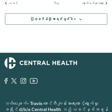
အဲ့ဒါနဲ့
အဲ့ဒါနဲ
ယခင်
ဒီနေ့
နောက်တစ်ခုကတော့
ပြက္ခဒိန်သို့ စာရင်းသွင်းပါ။
သတိပေးချက်- Travis ကောင်တီ ကျန်းမာရေးစောင့်ရှောက်မှု
ခရိုင် d/b/a Central Health သည် ယခင်နှစ်အခွန်