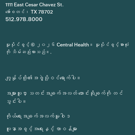
1111 East Cesar Chavez St.
အော်စတင်၊ TX 78702
512.978.8000
မူပိုင်ခွင့် © ၂၀၂၆ Central Health။ မူပိုင်ခွင့်အားလုံး
ကို သိမ်းဆည်းထားသည်။.
ကျွန်ုပ်တို့၏အဖွဲ့သို့ဝင်ရောက်ပါ။
အများသူငှာ သတင်းအချက်အလတ် တောင်းဆိုချက်ကို တင်
သွင်းပါ။
ကိုယ်ရေးအချက်အလက်မူဝါဒ
လူနာအခွင့်အရေးနှင့် တာဝန်များ