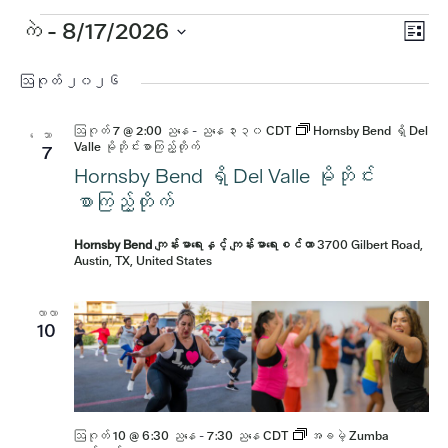
ပွဲ
အဲ့
ကဲ
 - 
8/17/2026
Vi
စာရင်
Vi
ရက်စွဲ
ဒါနဲ့
Nav
ကို
ဩဂုတ် ၂၀၂၆
Nav
ရွေး
ပါ။
ဩဂုတ် 7 @ 2:00 ညနေ
-
ညနေ ၃း၃၀
CDT
Hornsby Bend ရှိ Del
ေသာ
Valle မိုဘိုင်းစာကြည့်တိုက်
7
Hornsby Bend ရှိ Del Valle မိုဘိုင်း
စာကြည့်တိုက်
Hornsby Bend ကျန်းမာရေးနှင့် ကျန်းမာရေးစင်တာ
3700 Gilbert Road,
Austin, TX, United States
လာလာ
10
ဩဂုတ် 10 @ 6:30 ညနေ
-
7:30 ညနေ
CDT
အခမဲ့ Zumba