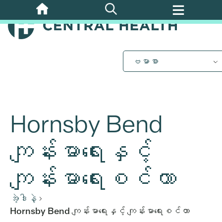
အဓိက
အကြောင်းအရာ
သို့
ကျော်သွား
ပါ။
ဗမာစာ
Hornsby Bend
ကျန်းမာရေးနှင့်
ကျန်းမာရေးစင်တာ
အဲ့ဒါနဲ့
Hornsby Bend ကျန်းမာရေးနှင့် ကျန်းမာရေးစင်တာ