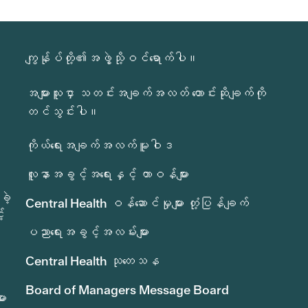
ကျွန်ုပ်တို့၏အဖွဲ့သို့ဝင်ရောက်ပါ။
အများသူငှာ သတင်းအချက်အလတ် တောင်းဆိုချက်ကို
တင်သွင်းပါ။
ကိုယ်ရေးအချက်အလက်မူဝါဒ
လူနာအခွင့်အရေးနှင့် တာဝန်များ
ခဲ့
Central Health ဝန်ဆောင်မှုများ တုံ့ပြန်ချက်
်
ပညာရေးအခွင့်အလမ်းများ
Central Health သုတေသန
Board of Managers Message Board
ား