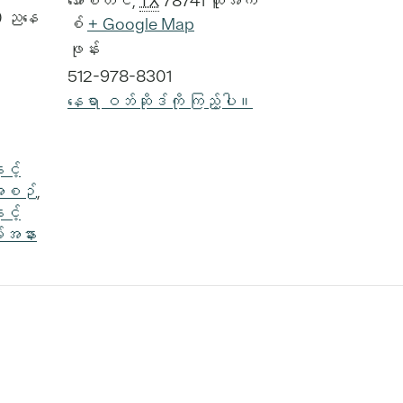
အော်စတင်
,
TX
78741
ယူအက်
0 ညနေ
စ်
+ Google Map
ဖုန်း
512-978-8301
နေရာ ဝဘ်ဆိုဒ်ကို ကြည့်ပါ။
ှင့်
ီအစဉ်
,
ှင့်
းအနား