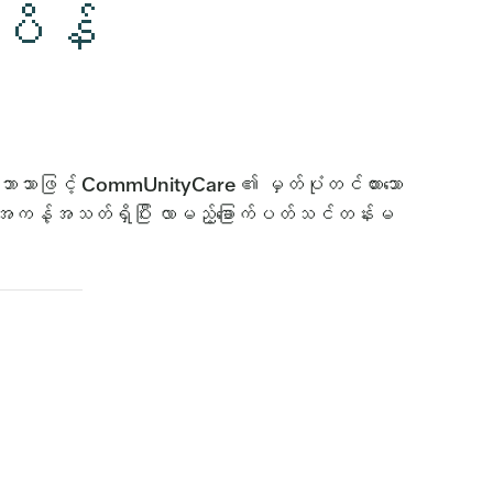
စပိန်
်ဘာသာဖြင့် CommUnityCare ၏ မှတ်ပုံတင်ထားသော
နေရာအကန့်အသတ်ရှိပြီး လာမည့်ခြောက်ပတ်သင်တန်းမ