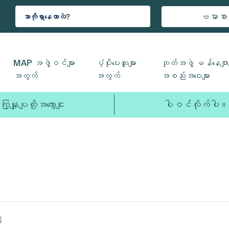
ဗမာစာ
MAP အဖွဲ့ဝင်များ
ပံ့ပိုးပေးသူများ
ဘုတ်အဖွဲ့ မန်နေဂျာမ
အတွက်
အတွက်
အစည်းအဝေးများ
ကြှနျုပျတို့အကွောငျး
ပါဝင်လိုက်ပါ။
်