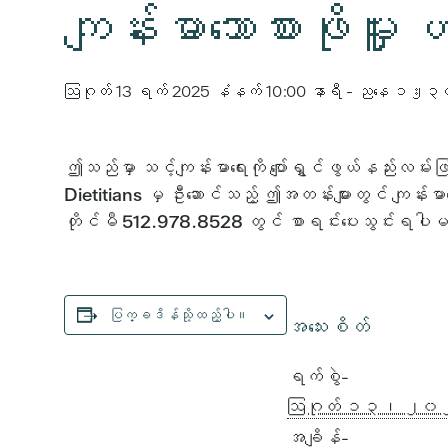
ကျန်းမာသောစားဖိုမှ
ဩဂုတ် 13 ရက် 2025 နံနက် 10:00 နာရီ
-
ညနေ ၁၂း၃
ဤသည်မှာ သင့်ကျန်းမာရေးကို ပျော်ရွှင်ဖွယ်နည်း
Dietitians မှ ဦးဆောင်သည့် ဤအတန်းများတွင် ကျန်း
တိုင်မီ 512.978.8528 တွင် စာရင်းပေးသွင်းရပါ
ပြက္ခဒိန်သို့ထည့်ပါ။
အသေးစိတ်
ရက်စွဲ-
ဩဂုတ် ၁၃၊ ၂
အချိန်-