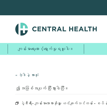
အဓိက
အကြောင်းအရာ
သို့
ကျော်သွား
ပါ။
ကျန်းမာရေးစောင့်ရှောက်မှုရယူပါ။
« အဲ့ဒါနဲ့ အားလုံး
ဤ အဖြစ်အပျက် ပြီးသွားပါပြီ။
ပွဲစီးရီး-
ကျန်းမာသောစားဖိုမှူး ဟင်းချက်သင်တန်း - စပိန