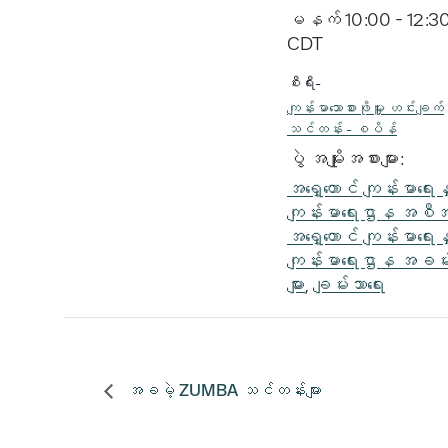
မနက် 10:00 - 12:3
CDT
စီးရီး-
ကျန်းမာသောစားဖိုမှူး ဟင်းချက်
သင်တန်း - စပိန်
ပွဲ အမျိုးအစားများ:
အရှေ့တောင် ကျန်းမာရေးန
ကျန်းမာရေးဌာန အစ
အရှေ့တောင် ကျန်းမာရေးန
ကျန်းမာရေးဌာန အခမ်
များ
,
ချမ်းသာရေး
အခမဲ့ ZUMBA သင်တန်းများ