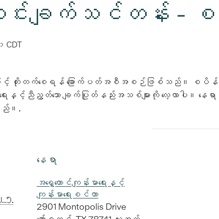
ူး ဟင်းချက်သင်တန်း - 
၀
CDT
လမ်းဖြင့် တိုးတက်စေရန် ခြောက်ပတ်အစီအစဉ်ဖြစ်သည်။ စပိန
မာရေးနှင့်ညီညွတ်သော ချက်ပြုတ်နည်းအသစ်များကို လေ့လာပါ။ 
မည်။.
နေရာ
အရှေ့တောင်ကျန်းမာရေးနှင့်
ကျန်းမာရေးစင်တာ
၀၂၅
2901 Montopolis Drive