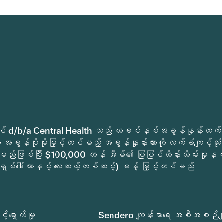
ုခရိုင် d/b/a Central Health သည် ယခင်နှစ်အခွန်နှုန်းထက်
အခွန်ပိုမိုမြှင့်တင်မည့် အခွန်နှုန်းထားကို လက်ခံကျင့်သုံး
မည်ဖြစ်ပြီး $100,000 တန် အိမ်၏ ပြုပြင်ထိန်းသိမ်းမှုနှင့
ရှစ်ဒေါ်လာနှင့် လေးဆယ့်တစ်ဆင့်) ခန့် မြှင့်တင်မည်
်ရှောက်မှု
Sendero ကျန်းမာရေး အစီအစဉ်မျ