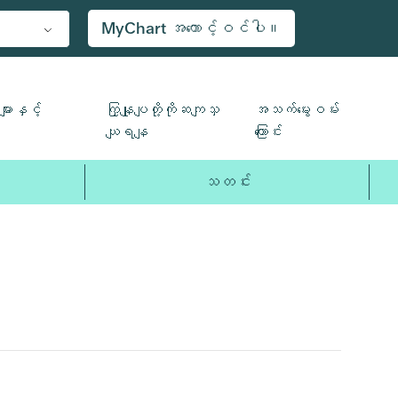
MyChart အကောင့်ဝင်ပါ။
ျားနှင့်
ကြှနျုပျတို့ကိုဆကျသှ
အသက်မွေးဝမ်း
ယျရနျ
ကြောင်း
သတင်း