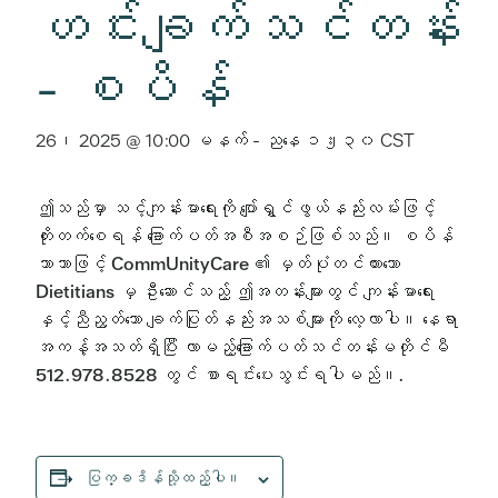
ဟင်းချက်သင်တန်း
- စပိန်
26၊ 2025 @ 10:00 မနက်
-
ညနေ ၁၂း၃၀
CST
ဤသည်မှာ သင့်ကျန်းမာရေးကို ပျော်ရွှင်ဖွယ်နည်းလမ်းဖြင့်
တိုးတက်စေရန် ခြောက်ပတ်အစီအစဉ်ဖြစ်သည်။ စပိန်
ဘာသာဖြင့် CommUnityCare ၏ မှတ်ပုံတင်ထားသော
Dietitians မှ ဦးဆောင်သည့် ဤအတန်းများတွင် ကျန်းမာရေး
နှင့်ညီညွတ်သော ချက်ပြုတ်နည်းအသစ်များကို လေ့လာပါ။ နေရာ
အကန့်အသတ်ရှိပြီး လာမည့်ခြောက်ပတ်သင်တန်းမတိုင်မီ
512.978.8528 တွင် စာရင်းပေးသွင်းရပါမည်။.
ပြက္ခဒိန်သို့ထည့်ပါ။