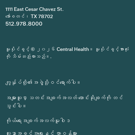
1111 East Cesar Chavez St.
အော်စတင်၊ TX 78702
512.978.8000
မူပိုင်ခွင့် © ၂၀၂၆ Central Health။ မူပိုင်ခွင့်အားလုံး
ကို သိမ်းဆည်းထားသည်။.
ကျွန်ုပ်တို့၏အဖွဲ့သို့ဝင်ရောက်ပါ။
အများသူငှာ သတင်းအချက်အလတ် တောင်းဆိုချက်ကို တင်
သွင်းပါ။
ကိုယ်ရေးအချက်အလက်မူဝါဒ
လူနာအခွင့်အရေးနှင့် တာဝန်များ