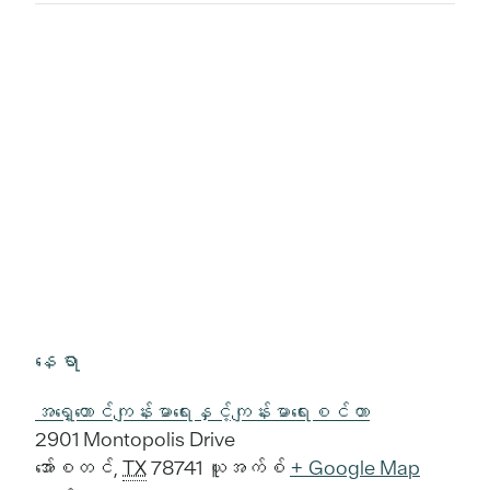
နေရာ
အရှေ့တောင်ကျန်းမာရေးနှင့်ကျန်းမာရေးစင်တာ
2901 Montopolis Drive
အော်စတင်
,
TX
78741
ယူအက်စ်
+ Google Map