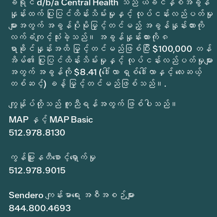
ခရိုင် d/b/a Central Health သည် ယခင်နှစ်အခွန်
နှုန်းထက် ပြုပြင်ထိန်းသိမ်းမှုနှင့် လုပ်ငန်းလည်ပတ်မှု
များအတွက် အခွန်ပိုမိုမြှင့်တင်မည့် အခွန်နှုန်းထားကို
လက်ခံကျင့်သုံးခဲ့သည်။ အခွန်နှုန်းထားကို ၈
ရာခိုင်နှုန်းအထိ မြှင့်တင်မည်ဖြစ်ပြီး $100,000 တန်
အိမ်၏ ပြုပြင်ထိန်းသိမ်းမှုနှင့် လုပ်ငန်းလည်ပတ်မှုများ
အတွက် အခွန်ကို $8.41 (ဒေါ်လာ ရှစ်ဒေါ်လာနှင့် လေးဆယ့်
တစ်ဆင့်) ခန့် မြှင့်တင်မည်ဖြစ်သည်။.
ကျွန်ုပ်တို့သည် ကူညီရန်အတွက် ဖြစ်ပါသည်။
MAP နှင့် MAP Basic
512.978.8130
ကွန်မြူနတီစောင့်ရှောက်မှု
512.978.9015
Sendero ကျန်းမာရေး အစီအစဉ်များ
844.800.4693