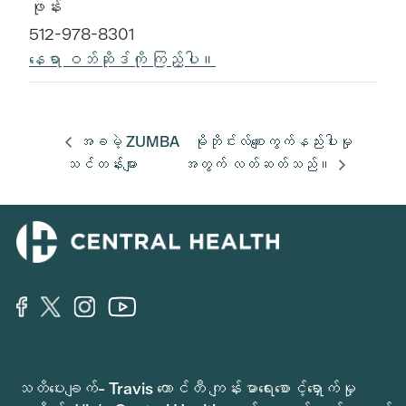
ဖုန်း
512-978-8301
နေရာ ဝဘ်ဆိုဒ်ကို ကြည့်ပါ။
အခမဲ့ ZUMBA
မိုဘိုင်းလ်စျေးကွက်နည်းပါးမှု
သင်တန်းများ
အတွက် လတ်ဆတ်သည်။
သတိပေးချက်- Travis ကောင်တီ ကျန်းမာရေးစောင့်ရှောက်မှု