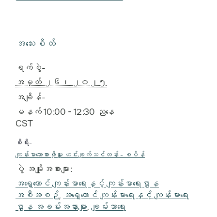
အသေးစိတ်
ရက်စွဲ-
အမှတ် ၂၆၊ ၂၀၂၅
အချိန်-
မနက် 10:00 - 12:30 ညနေ
CST
စီးရီး-
ကျန်းမာသောစားဖိုမှူး ဟင်းချက်သင်တန်း - စပိန်
ပွဲ အမျိုးအစားများ:
အရှေ့တောင် ကျန်းမာရေးနှင့် ကျန်းမာရေးဌာန
အစီအစဉ်
,
အရှေ့တောင် ကျန်းမာရေးနှင့် ကျန်းမာရေး
ဌာန အခမ်းအနားများ
,
ချမ်းသာရေး