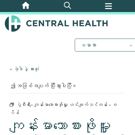
အဓိက
အကြောင်းအရာ
သို့
ကျော်သွား
ပါ။
ဗမာစာ
« အဲ့ဒါနဲ့ အားလုံး
ဤ အဖြစ်အပျက် ပြီးသွားပါပြီ။
ပွဲစီးရီး-
ကျန်းမာသောစားဖိုမှူး ဟင်းချက်သင်တန်း - စ
ပိန်
ကျန်းမာသောစားဖိုမှူး