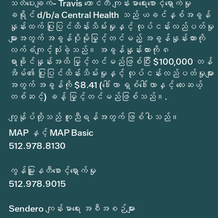
သတိပေးချက်- Travis ကောင်တီ ကျန်းမာရေးစောင့်ရှောက်မှု
ခရိုင် d/b/a Central Health သည် ယခင်နှစ်အခွန်
နှုန်းထက် ပြုပြင်ထိန်းသိမ်းမှုနှင့် လုပ်ငန်းလည်ပတ်မှု
များအတွက် အခွန်ပိုမိုမြှင့်တင်မည့် အခွန်နှုန်းထားကို
လက်ခံကျင့်သုံးခဲ့သည်။ အခွန်နှုန်းထားကို ၈
ရာခိုင်နှုန်းအထိ မြှင့်တင်မည်ဖြစ်ပြီး $100,000 တန်
အိမ်၏ ပြုပြင်ထိန်းသိမ်းမှုနှင့် လုပ်ငန်းလည်ပတ်မှုများ
အတွက် အခွန်ကို $8.41 (ဒေါ်လာ ရှစ်ဒေါ်လာနှင့် လေးဆယ့်
တစ်ဆင့်) ခန့် မြှင့်တင်မည်ဖြစ်သည်။.
ကျွန်ုပ်တို့သည် ကူညီရန်အတွက် ဖြစ်ပါသည်။
MAP နှင့် MAP Basic
512.978.8130
ကွန်မြူနတီစောင့်ရှောက်မှု
512.978.9015
Sendero ကျန်းမာရေး အစီအစဉ်များ