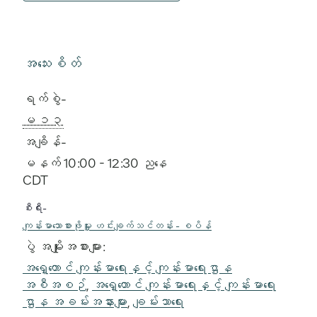
အသေးစိတ်
ရက်စွဲ-
ေမ ၁၃
အချိန်-
မနက် 10:00 - 12:30 ညနေ
CDT
စီးရီး-
ကျန်းမာသောစားဖိုမှူး ဟင်းချက်သင်တန်း - စပိန်
ပွဲ အမျိုးအစားများ:
အရှေ့တောင် ကျန်းမာရေးနှင့် ကျန်းမာရေးဌာန
အစီအစဉ်
,
အရှေ့တောင် ကျန်းမာရေးနှင့် ကျန်းမာရေး
ဌာန အခမ်းအနားများ
,
ချမ်းသာရေး