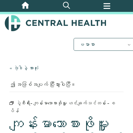
အဓိက
အကြောင်းအရာ
သို့
ကျော်သွား
ပါ။
ဗမာစာ
« အဲ့ဒါနဲ့ အားလုံး
ဤ အဖြစ်အပျက် ပြီးသွားပါပြီ။
ပွဲစီးရီး-
ကျန်းမာသောစားဖိုမှူး ဟင်းချက်သင်တန်း - စ
ပိန်
ကျန်းမာသောစားဖိုမှူး