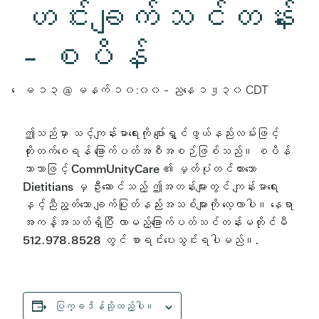
ဟင်းချက်သင်တန်း
- စပိန်
ေမ ၁၃ @ မနက် ၁၀:၀၀
-
ညနေ ၁၂း၃၀
CDT
ဤသည်မှာ သင့်ကျန်းမာရေးကို ပျော်ရွှင်ဖွယ်နည်းလမ်းဖြင့်
တိုးတက်စေရန် ခြောက်ပတ်အစီအစဉ်ဖြစ်သည်။ စပိန်
ဘာသာဖြင့် CommUnityCare ၏ မှတ်ပုံတင်ထားသော
Dietitians မှ ဦးဆောင်သည့် ဤအတန်းများတွင် ကျန်းမာရေး
နှင့်ညီညွတ်သော ချက်ပြုတ်နည်းအသစ်များကို လေ့လာပါ။ နေရာ
အကန့်အသတ်ရှိပြီး လာမည့်ခြောက်ပတ်သင်တန်းမတိုင်မီ
512.978.8528 တွင် စာရင်းပေးသွင်းရပါမည်။.
ပြက္ခဒိန်သို့ထည့်ပါ။