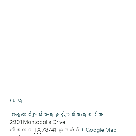
နေရာ
အရှေ့တောင်ကျန်းမာရေးနှင့်ကျန်းမာရေးစင်တာ
2901 Montopolis Drive
အော်စတင်
,
TX
78741
ယူအက်စ်
+ Google Map