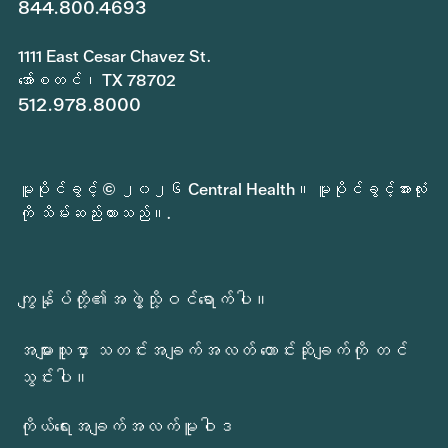
844.800.4693
1111 East Cesar Chavez St.
အော်စတင်၊ TX 78702
512.978.8000
မူပိုင်ခွင့် © ၂၀၂၆ Central Health။ မူပိုင်ခွင့်အားလုံး
ကို သိမ်းဆည်းထားသည်။.
ကျွန်ုပ်တို့၏အဖွဲ့သို့ဝင်ရောက်ပါ။
အများသူငှာ သတင်းအချက်အလတ် တောင်းဆိုချက်ကို တင်
သွင်းပါ။
ကိုယ်ရေးအချက်အလက်မူဝါဒ