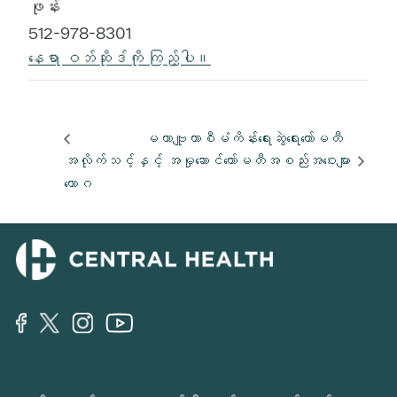
ဖုန်း
512-978-8301
နေရာ ဝဘ်ဆိုဒ်ကို ကြည့်ပါ။
မဟာဗျူဟာစီမံကိန်းရေးဆွဲရေးကော်မတီ
အလိုက်သင့်
နှင့် အမှုဆောင်ကော်မတီအစည်းအဝေးများ
ယောဂ