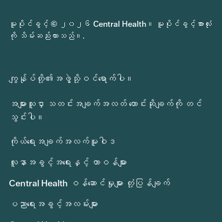
မူပိုင်ခွင့် © ၂၀၂၆ Central Health။ မူပိုင်ခွင့်အားလုံး
ကို သိမ်းဆည်းထားသည်။.
ကျွန်ုပ်တို့၏အဖွဲ့သို့ဝင်ရောက်ပါ။
အများသူငှာ သတင်းအချက်အလတ် တောင်းဆိုချက်ကို တင်
သွင်းပါ။
ကိုယ်ရေးအချက်အလက်မူဝါဒ
လူနာအခွင့်အရေးနှင့် တာဝန်များ
Central Health ဝန်ဆောင်မှုများ တုံ့ပြန်ချက်
ပညာရေးအခွင့်အလမ်းများ