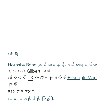
နေရာ
Hornsby Bend ကျန်းမာရေးနှင့် ကျန်းမာရေးစင်တာ
၃၇၀၀ Gilbert လမ်း
အော်စတင်
,
TX
78725
ယူအက်စ်
+ Google Map
ဖုန်း
512-716-7210
နေရာ ဝဘ်ဆိုဒ်ကို ကြည့်ပါ။