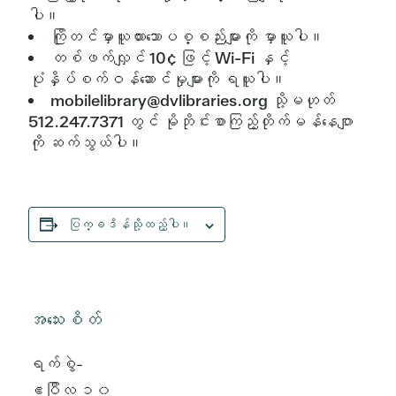
ပါ။
ကြိုတင်မှာယူထားသောပစ္စည်းများကို မှာယူပါ။
တစ်ဖက်လျှင် 10¢ ဖြင့် Wi-Fi နှင့်
ပုံနှိပ်စက်ဝန်ဆောင်မှုများကို ရယူပါ။
mobilelibrary@dvlibraries.org သို့မဟုတ်
512.247.7371 တွင် မိုဘိုင်းစာကြည့်တိုက်မန်နေဂျာ
ကို ဆက်သွယ်ပါ။
ပြက္ခဒိန်သို့ထည့်ပါ။
အသေးစိတ်
ရက်စွဲ-
ဧပြီလ ၁၀