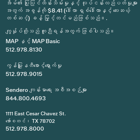
အိမ်၏ ပြုပြင်ထိန်းသိမ်းမှုနှင့် လုပ်ငန်းလည်ပတ်မှုများ
အတွက် အခွန်ကို $8.41 (ဒေါ်လာ ရှစ်ဒေါ်လာနှင့် လေးဆယ့်
တစ်ဆင့်) ခန့် မြှင့်တင်မည်ဖြစ်သည်။.
ကျွန်ုပ်တို့သည် ကူညီရန်အတွက် ဖြစ်ပါသည်။
MAP နှင့် MAP Basic
512.978.8130
ကွန်မြူနတီစောင့်ရှောက်မှု
512.978.9015
Sendero ကျန်းမာရေး အစီအစဉ်များ
844.800.4693
1111 East Cesar Chavez St.
အော်စတင်၊ TX 78702
512.978.8000