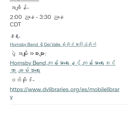
အချိန်-
2:00 ညနေ - 3:30 ညနေ
CDT
စီးရီး-
Hornsby Bend ရှိ Del Valle မိုဘိုင်းစာကြည့်တိုက်
ပွဲ အမျိုးအစားများ:
Hornsby Bend ကျန်းမာရေးနှင့် ကျန်းမာရေးစင်
တာ
,
ချမ်းသာရေး
ဝဘ်ဆိုဒ်-
https://www.dvlibraries.org/es/mobilelibrar
y