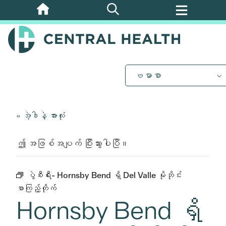
အဓိက
အကြောင်းအရာ
သို့
ကျော်သွား
ပါ။
ဗမာစာ
« အဲ့ဒါနဲ့ အားလုံး
ဤ အဖြစ်အပျက် ပြီးသွားပါပြီ။
ပွဲစီးရီး-
Hornsby Bend ရှိ Del Valle မိုဘိုင်း
စာကြည့်တိုက်
Hornsby Bend ရှိ