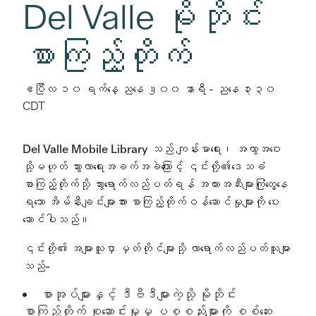
Del Valle မိုဘိုင်း
စာကြည့်တိုက်
ဧပြီလ ၁၀ ရက်နေ့ ညနေ ၂း၀၀ နာရီ
-
ညနေ ၃း၃၀
CDT
Del Valle Mobile Library သည် ကျန်းမာရေး၊ အကွာအဝေး
သို့မဟုတ် သွားလာရေးအခက်အခဲကြောင့် ၎င်းတို့၏ဒေသခံ
စာကြည့်တိုက်သို့ သွားရောက်လည်ပတ်ရန် အတားအဆီးများကြုံတွေ့နေ
ရသော အိမ်နီးချင်းများအား စာကြည့်တိုက်ဝန်ဆောင်မှုများကို ပေး
ဆောင်ပါသည်။
၎င်းတို့၏ အများသူငှာ မှတ်တိုင်များသို့ လာရောက်လည်ပတ်သူများ
သည်-
စာအုပ်များနှင့် ဒီဗီဒီများကဲ့သို့ မိုဘိုင်း
စာကြည့်တိုက် စုဆောင်းမှုမှ ပစ္စည်းများကို စစ်ဆေး