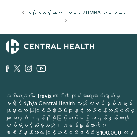
အလိုက်သင့် ယောဂ
အခမဲ့ ZUMBA သင်တန်းများ
သတိပေးချက်- Travis ကောင်တီ ကျန်းမာရေးစောင့်ရှောက်မှု
ခရိုင် d/b/a Central Health သည် ယခင်နှစ်အခွန်
နှုန်းထက် ပြုပြင်ထိန်းသိမ်းမှုနှင့် လုပ်ငန်းလည်ပတ်မှု
များအတွက် အခွန်ပိုမိုမြှင့်တင်မည့် အခွန်နှုန်းထားကို
လက်ခံကျင့်သုံးခဲ့သည်။ အခွန်နှုန်းထားကို ၈
ရာခိုင်နှုန်းအထိ မြှင့်တင်မည်ဖြစ်ပြီး $100,000 တန်