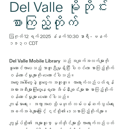
Del Valle မိုဘိုင်း
စာကြည့်တိုက်
ဩဂုတ် 12 ရက် 2025 နံနက် 10:30 နာရီ
-
မနက်
၁၁း၃၀
CDT
Del Valle Mobile Library သည် အချက်အလက်များကို
ယူဆောင်လာပေးသည့် သာတူညီမျှရှိပြီး ပါဝင်သော စာကြည့်တိုက်
ဝန်ဆောင်မှုများကို ပေးဆောင်ပါသည်။
အတွေးအခေါ်တွေနဲ့ လူတွေက အတူတူ။ လာရောက်လည်ပတ်ရန်
အတားအဆီးများကြုံတွေ့နေရသော အိမ်နီးချင်းများအား စာကြည့်တိုက်
ဝန်ဆောင်မှုများ ပေးဆောင်ပါသည်။
ကျန်းမာရေး၊ အကွာအဝေး သို့မဟုတ် လမ်းပန်းဆက်သွယ်ရေး
အခက်အခဲများကြောင့် ၎င်းတို့၏ ဒေသစာကြည့်တိုက်များ။
ကျွန်ုပ်တို့၏ အများသူငှာ မှတ်တိုင်များသို့ လာရောက်လည်ပတ်