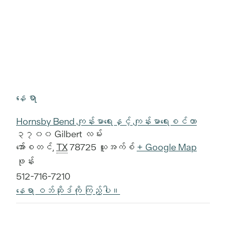
နေရာ
Hornsby Bend ကျန်းမာရေးနှင့် ကျန်းမာရေးစင်တာ
၃၇၀၀ Gilbert လမ်း
အော်စတင်
,
TX
78725
ယူအက်စ်
+ Google Map
ဖုန်း
512-716-7210
နေရာ ဝဘ်ဆိုဒ်ကို ကြည့်ပါ။