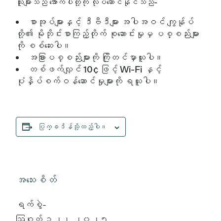
သူများသည် အောက်ပါတို့ကို လုပ်ဆောင်နိုင်သည်-
စာအုပ်များနှင့် ဒီဗီဒီများ အပါအဝင် ကျွန်ုပ်
တို့၏ မိုဘိုင်းစာကြည့်တိုက် စုဆောင်းမှုမှ ပစ္စည်းများ
ကို စစ်ဆေးပါ။
အခြားပစ္စည်းများကို ကြိုတင်မှာယူပါ။
တစ်ဖက်လျှင် 10¢ ဖြင့် Wi-Fi နှင့်
ပုံနှိပ်စက်ဝန်ဆောင်မှုများကို ရယူပါ။
ပြက္ခဒိန်သို့ထည့်ပါ။
အသေးစိတ်
ရက်စွဲ-
ဩဂုတ် ၁၂၊ ၂၀၂၅