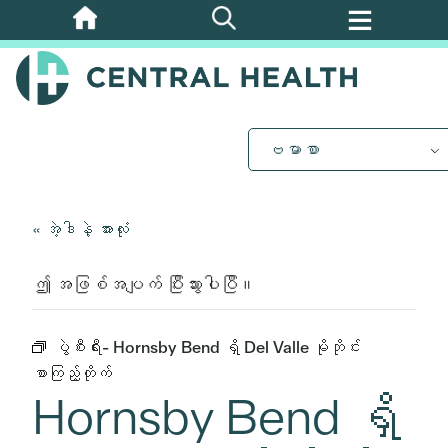
အဓိက
အကြောင်းအရာ
သို့
ကျော်သွား
ပါ။
ဗမာစာ
« အဲ့ဒါနဲ့ အားလုံး
ဤ အဖြစ်အပျက် ပြီးသွားပါပြီ။
ပွဲစီးရီး-
Hornsby Bend ရှိ Del Valle မိုဘိုင်း
စာကြည့်တိုက်
Hornsby Bend ရှိ