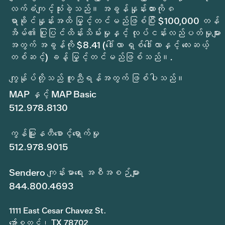
လက်ခံကျင့်သုံးခဲ့သည်။ အခွန်နှုန်းထားကို ၈
ရာခိုင်နှုန်းအထိ မြှင့်တင်မည်ဖြစ်ပြီး $100,000 တန်
အိမ်၏ ပြုပြင်ထိန်းသိမ်းမှုနှင့် လုပ်ငန်းလည်ပတ်မှုများ
အတွက် အခွန်ကို $8.41 (ဒေါ်လာ ရှစ်ဒေါ်လာနှင့် လေးဆယ့်
တစ်ဆင့်) ခန့် မြှင့်တင်မည်ဖြစ်သည်။.
ကျွန်ုပ်တို့သည် ကူညီရန်အတွက် ဖြစ်ပါသည်။
MAP နှင့် MAP Basic
512.978.8130
ကွန်မြူနတီစောင့်ရှောက်မှု
512.978.9015
Sendero ကျန်းမာရေး အစီအစဉ်များ
844.800.4693
1111 East Cesar Chavez St.
အော်စတင်၊ TX 78702