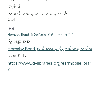
အချိန်-
မနက် ၁၀း၃၀ မှ ၁၁း၃၀ ထိ
CDT
စီးရီး-
Hornsby Bend ရှိ Del Valle မိုဘိုင်းစာကြည့်တိုက်
ပွဲ အမျိုးအစား:
Hornsby Bend ကျန်းမာရေးနှင့် ကျန်းမာရေးစင်တာ
ဝဘ်ဆိုဒ်-
https://www.dvlibraries.org/es/mobilelibrar
y