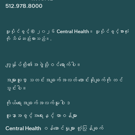
512.978.8000
မူပိုင်ခွင့် © ၂၀၂၆ Central Health။ မူပိုင်ခွင့်အားလုံး
ကို သိမ်းဆည်းထားသည်။.
ကျွန်ုပ်တို့၏အဖွဲ့သို့ဝင်ရောက်ပါ။
အများသူငှာ သတင်းအချက်အလတ် တောင်းဆိုချက်ကို တင်
သွင်းပါ။
ကိုယ်ရေးအချက်အလက်မူဝါဒ
လူနာအခွင့်အရေးနှင့် တာဝန်များ
Central Health ဝန်ဆောင်မှုများ တုံ့ပြန်ချက်