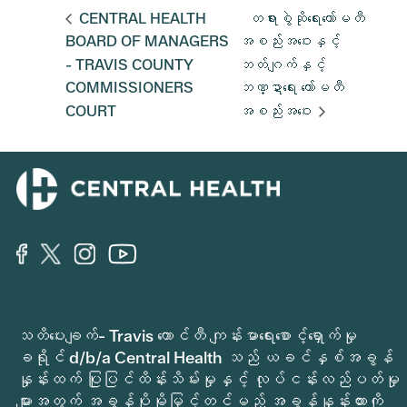
CENTRAL HEALTH
တရားစွဲဆိုရေးကော်မတီ
BOARD OF MANAGERS
အစည်းအဝေးနှင့်
- TRAVIS COUNTY
ဘတ်ဂျက်နှင့်
COMMISSIONERS
ဘဏ္ဍာရေး ကော်မတီ
COURT
အစည်းအဝေး
သတိပေးချက်- Travis ကောင်တီ ကျန်းမာရေးစောင့်ရှောက်မှု
ခရိုင် d/b/a Central Health သည် ယခင်နှစ်အခွန်
နှုန်းထက် ပြုပြင်ထိန်းသိမ်းမှုနှင့် လုပ်ငန်းလည်ပတ်မှု
များအတွက် အခွန်ပိုမိုမြှင့်တင်မည့် အခွန်နှုန်းထားကို