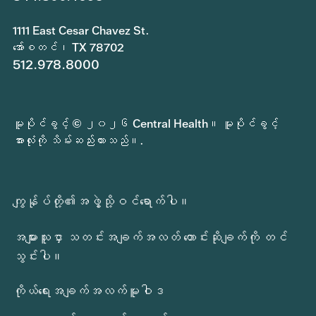
1111 East Cesar Chavez St.
အော်စတင်၊ TX 78702
512.978.8000
မူပိုင်ခွင့် © ၂၀၂၆ Central Health။ မူပိုင်ခွင့်
အားလုံးကို သိမ်းဆည်းထားသည်။.
ကျွန်ုပ်တို့၏အဖွဲ့သို့ဝင်ရောက်ပါ။
အများသူငှာ သတင်းအချက်အလတ် တောင်းဆိုချက်ကို တင်
သွင်းပါ။
ကိုယ်ရေးအချက်အလက်မူဝါဒ