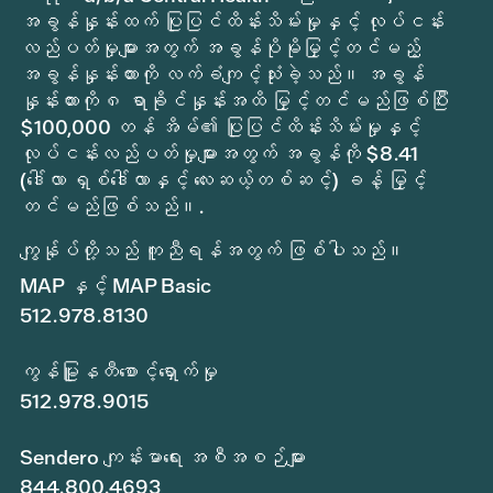
အခွန်နှုန်းထက် ပြုပြင်ထိန်းသိမ်းမှုနှင့် လုပ်ငန်း
လည်ပတ်မှုများအတွက် အခွန်ပိုမိုမြှင့်တင်မည့်
အခွန်နှုန်းထားကို လက်ခံကျင့်သုံးခဲ့သည်။ အခွန်
နှုန်းထားကို ၈ ရာခိုင်နှုန်းအထိ မြှင့်တင်မည်ဖြစ်ပြီး
$100,000 တန် အိမ်၏ ပြုပြင်ထိန်းသိမ်းမှုနှင့်
လုပ်ငန်းလည်ပတ်မှုများအတွက် အခွန်ကို $8.41
(ဒေါ်လာ ရှစ်ဒေါ်လာနှင့် လေးဆယ့်တစ်ဆင့်) ခန့် မြှင့်
တင်မည်ဖြစ်သည်။.
ကျွန်ုပ်တို့သည် ကူညီရန်အတွက် ဖြစ်ပါသည်။
MAP နှင့် MAP Basic
512.978.8130
ကွန်မြူနတီစောင့်ရှောက်မှု
512.978.9015
Sendero ကျန်းမာရေး အစီအစဉ်များ
844.800.4693