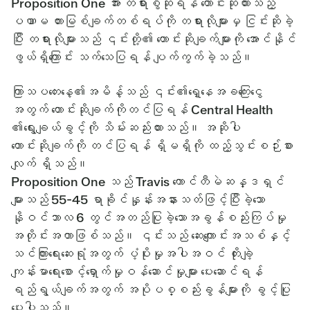
Proposition One အား တရားစွဲဆိုရန် တောင်းဆိုထားသည့်
ပဏာမ တားမြစ်ချက်တစ်ရပ်ကို တရားလိုများမှ ငြင်းဆိုခဲ့
ပြီး တရားလိုများသည် ၎င်းတို့၏ တောင်းဆိုချက်များကို အောင်နိုင်
ဖွယ်ရှိကြောင်း သက်သေပြရန် ပျက်ကွက်ခဲ့သည်။
ကြာသပတေးနေ့၏အမိန့်သည် ၎င်း၏ရှေ့နေအခကြေးငွေ
အတွက် တောင်းဆိုချက်ကိုတင်ပြရန် Central Health
၏ရွေးချယ်ခွင့်ကို သိမ်းဆည်းထားသည်။ အဆိုပါ
တောင်းဆိုချက်ကို တင်ပြရန် ရှိမရှိကို ထည့်သွင်းစဉ်းစား
လျက် ရှိသည်။
Proposition One သည် Travis ကောင်တီမဲဆန္ဒရှင်
များသည် 55-45 ရာခိုင်နှုန်းအနားသတ်ဖြင့်ပြီးခဲ့သော
နိုဝင်ဘာလ 6 တွင်အတည်ပြုခဲ့သောအခွန်စည်းကြပ်မှု
အတိုင်းအတာဖြစ်သည်။ ၎င်းသည် ဆေးကျောင်းအသစ်နှင့်
သင်ကြားရေးဆေးရုံအတွက် ပံ့ပိုးမှုအပါအဝင် တိုးချဲ့
ကျန်းမာရေးစောင့်ရှောက်မှုဝန်ဆောင်မှုများ ပေးဆောင်ရန်
ရည်ရွယ်ချက်အတွက် အပိုပစ္စည်းခွန်များကို ခွင့်ပြု
ပေးပါသည်။