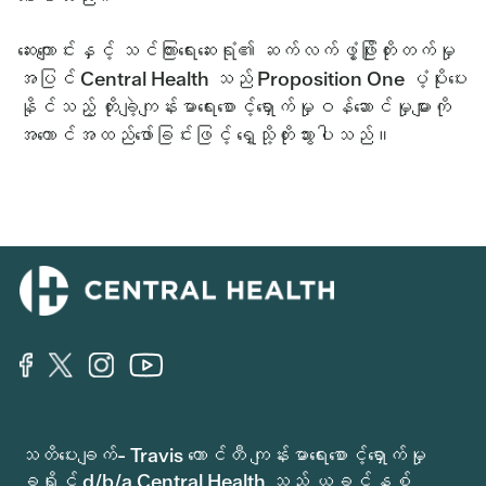
ဆေးကျောင်းနှင့် သင်ကြားရေးဆေးရုံ၏ ဆက်လက်ဖွံ့ဖြိုးတိုးတက်မှု
အပြင် Central Health သည် Proposition One ပံ့ပိုးပေး
နိုင်သည့် တိုးချဲ့ကျန်းမာရေးစောင့်ရှောက်မှုဝန်ဆောင်မှုများကို
အကောင်အထည်ဖော်ခြင်းဖြင့် ရှေ့သို့တိုးသွားပါသည်။
သတိပေးချက်- Travis ကောင်တီ ကျန်းမာရေးစောင့်ရှောက်မှု
ခရိုင် d/b/a Central Health သည် ယခင်နှစ်