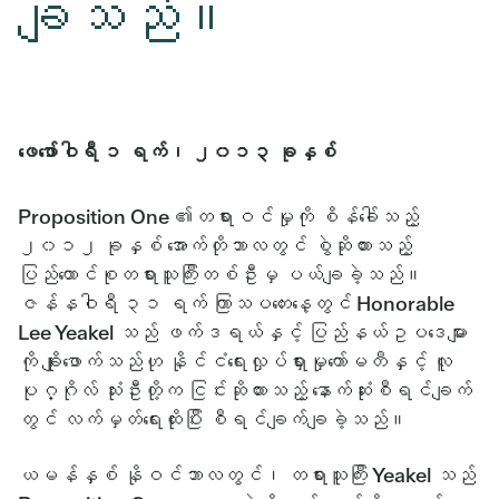
ချသည်။
ဖေဖော်ဝါရီ ၁ ရက်၊ ၂၀၁၃ ခုနှစ်
Proposition One ၏တရားဝင်မှုကို စိန်ခေါ်သည့်
၂၀၁၂ ခုနှစ် အောက်တိုဘာလတွင် စွဲဆိုထားသည့်
ပြည်ထောင်စုတရားသူကြီးတစ်ဦးမှ ပယ်ချခဲ့သည်။
ဇန်နဝါရီ ၃၁ ရက် ကြာသပတေးနေ့တွင် Honorable
Lee Yeakel သည် ဖက်ဒရယ်နှင့် ပြည်နယ်ဥပဒေများ
ကို ချိုးဖောက်သည်ဟု နိုင်ငံရေးလှုပ်ရှားမှုကော်မတီနှင့် လူ
ပုဂ္ဂိုလ် သုံးဦးတို့က ငြင်းဆိုထားသည့် နောက်ဆုံးစီရင်ချက်
တွင် လက်မှတ်ရေးထိုးပြီး စီရင်ချက်ချခဲ့သည်။
ယမန်နှစ် နိုဝင်ဘာလတွင်၊ တရားသူကြီး Yeakel သည်