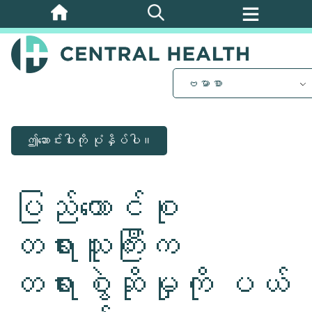
အဓိက
အကြောင်းအရာ
သို့
ကျော်သွား
ဗမာစာ
ပါ။
ဤဆောင်းပါးကို ပုံနှိပ်ပါ။
ပြည်ထောင်စု
တရားသူကြီးက
တရားစွဲဆိုမှုကို ပယ်