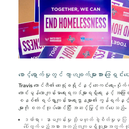
စောင့်ရှောက်မှုတွင် ကွာဟချက်များအား ဖြေရှင်းပေ
Travis ကောင်တီ၏ ဆေးရုံခရိုင်နှင့် ဘေးကင်းရေး-ပိုက
ကောင်းမွန်သော ကျန်းမာရေးရလဒ်များရရှိရေး နှင့
စနစ်၏ ရပ်ရွာကျန်းမာရေးဌာနများ၏ ကွန်ရက်နှင့် ခရို
များကို စတင်လုပ်ဆောင်ပြီး အဆင့်မြှင့်တင်ပေးသည်-
ဒဏ်ရာ၊ နာမကျန်းမှု သို့မဟုတ် ခွဲစိတ်မှုမှ ပ
ပေါ်ထွက်မည့်အစား အတည်တကျမရှိသူများအတွက် လုံခြ