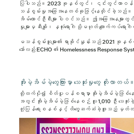
ပြပါသည်။ 2023 ခုနှစ်တွင်၊ ၎င်းတွင်တာဝန်ထမ်
သန်စွမ်းမှုအခြေအနေတစ်ခုဖြင့်နေထိုင်ခဲ့သည်။ ၎
အိမ်ထောင်ဦးစီးများ ပါဝင်သည်။ ဤအခြေအနေများတွင် စိတ်က
မှုများမှ ဆီးချို၊ နှလုံးရောဂါ သို့မဟုတ် ကျောက်ကပ်ရေ
မသန်စွမ်းသူများ၏ ရာခိုင်နှုန်းသည် 2021 ခုနှစ်တွ
သော်လည်း ECHO ၏ Homelessness Response Sys
အိုးမဲ့အိမ်မဲ့တွေကြားမှာ သေဆုံးမှုတွေ တိုးလာတယ်
ထို့ထက်ပို၍ စိတ်ပူပန်စရာမှာ အိုးမဲ့အိမ်မဲ့ဖြစ
အတွင်း အိုးမဲ့အိမ်မဲ့ဖြစ်နေစဉ် လူ 1,010 ဦး သေဆုံးခဲ့
တုံ့ပြန်ရေးစနစ်နှင့် ထိတွေ့ဆက်ဆံခဲ့ဖူးသည့် မှတ