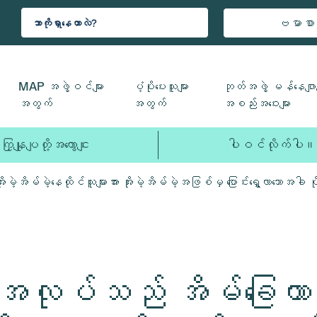
ဗမာစာ
MAP အဖွဲ့ဝင်များ
ပံ့ပိုးပေးသူများ
ဘုတ်အဖွဲ့ မန်နေဂျာမ
အတွက်
အတွက်
အစည်းအဝေးများ
ကြှနျုပျတို့အကွောငျး
ပါဝင်လိုက်ပါ။
အိမ်မဲ့နေထိုင်သူများအား အိုးမဲ့အိမ်မဲ့အဖြစ်မှ ပြောင်းရွှေ့လာသောအခါ
လုပ်သည် အိမ်ခြေယာမဲ့