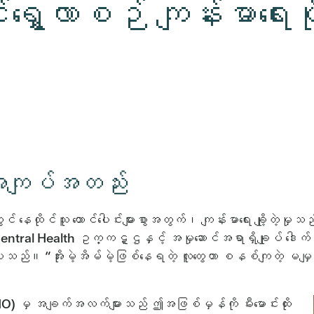
င်းရွှေ့လာစဉ် ကျန်းမာရေး
ေး အကျပ်အတည်း
်တွင် နေထိုင်သူ ထောင်ပေါင်းများစွာအတွက်၊ ကျန်းမာရေး ချို့တ
entral Health ဥက္ကဋ္ဌနှင့် အမှုဆောင်အရာရှိချုပ် ဒေါ
သည်။ “အိုးမဲ့အိမ်မဲ့ဖြစ်နေရတဲ့ လူတွေဟာ စနစ်ကျတဲ့ မမျှတမှုတွေ
 မှ အချက်အလက်များသည် ဤအဖြစ်မှန်ကို မီးမောင်းထိုး