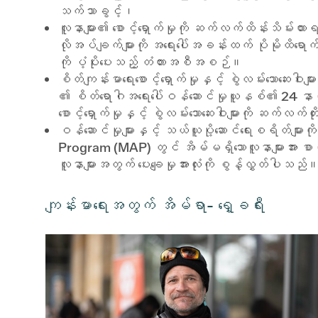
သက်သာခွင့်၊
လူနာများ၏ စောင့်ရှောက်မှုကို ဆက်လက်ထိန်းသိမ်းထာ
လိုအပ်ချက်များကို အရေးပေါ်အခန်းထက် ပိုမိုထိရောက်စ
ကို ပံ့ပိုးပေးသည့် တံတားအစီအစဉ်။
စိတ်ကျန်းမာရေးစောင့်ရှောက်မှုနှင့် စွဲလမ်းသောဆေးဝါ
၏ စိတ်ရောဂါအရေးပေါ်ဝန်ဆောင်မှုယူနစ်၏ 24 နာ
စောင့်ရှောက်မှုနှင့် စွဲလမ်းသောဆေးဝါးများကို ဆက်လက်
ဝန်ဆောင်မှုများနှင့် သယ်ယူပို့ဆောင်ရေးစရိတ်များ
Program (MAP) တွင် အိမ်မရှိသောလူနာများအား စာ
လူနာများအတွက် ပေးချေမှုအားလုံးကို စွန့်လွှတ်ပါသည်
ကျန်းမာရေးအတွက် အိမ်ရာ- ရှေ့ခရီး