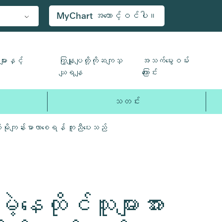
MyChart အကောင့်ဝင်ပါ။
ျားနှင့်
ကြှနျုပျတို့ကိုဆကျသှ
အသက်မွေးဝမ်း
ယျရနျ
ကြောင်း
သတင်း
 ပိုမိုကျန်းမာလာစေရန် ကူညီပေးသည်
နေထိုင်သူများအား