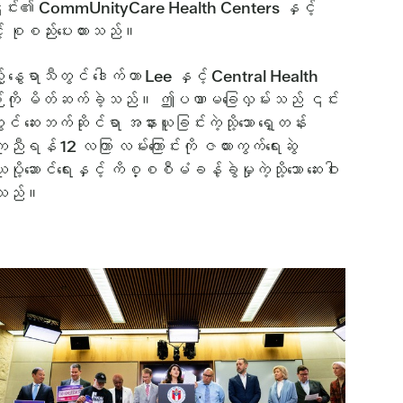
့် ၎င်း၏ CommUnityCare Health Centers နှင့်
့် စုစည်းပေးထားသည်။
့် နွေရာသီတွင် ဒေါက်တာ Lee နှင့် Central Health
စဉ်ကို မိတ်ဆက်ခဲ့သည်။ ဤပဏာမခြေလှမ်းသည် ၎င်း
ွင် ဆေးဘက်ဆိုင်ရာ အနားယူခြင်းကဲ့သို့သော ရှေ့တန်း
 ကူညီရန် 12 လကြာ လမ်းကြောင်းကို ဇယားကွက်ရေးဆွဲ
ာင်ရေးနှင့် ကိစ္စစီမံခန့်ခွဲမှုကဲ့သို့သော ဆေးဝါး
းပါသည်။