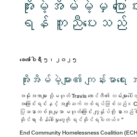
အိုးမဲ့အိမ်မဲ့မှ ပြော
ရန် ကူညီပေးသည်
ဖေဖော်ဝါရီ ၅၊ ၂၀၂၅
အိုးအိမ်မဲ့များ၏ ကျန်းမာရ
အမိုးအကာများ သို့မဟုတ် Travis ကောင်တီ၏ လမ်းများပေါ
အကြောင်းရင်းနှင့် အကျိုးဆက် တစ်ရပ်ဖြစ်သည်။ C
ပြဿနာတစ်ခုမျှသာ မဟုတ်ကြောင်း ကျွန်ုပ်တို့ နားလည်ပါ
ဆိုင်ရာ စိန်ခေါ်မှုတွေကို ရင်ဆိုင်ရပါတယ်။”
End Community Homelessness Coalition (ECHO)