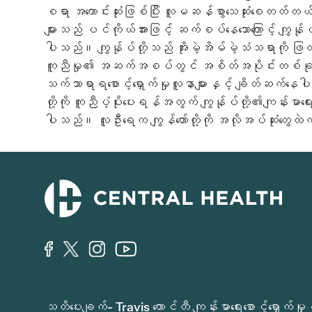
စရာ အကောင်းဆုံးဖြစ်ပြီး လူမဆန်စွာသေဆုံးစေတတ်တယ်လ
များသည် ပင်ကိုယ်အားဖြင့် ဆက်စပ်နေသောကြောင့် ကျွန်ုပ်
ပါသည်။ ကျွန်ုပ်တို့သည် အိုးမဲ့အိမ်မဲ့သံသရာကို ဖြတ
ကူညီမှု၏ အဆက်အစပ်တွင် အစိတ်အပိုင်းတစ်ခုဖြစ်ပ
သက်သာရာရစောင့်ရှောက်မှုလူနာများနှင့် ချိတ်ဆက်နေပါသည
တို့ကို ကူညီပံ့ပိုးပေးရန်အတွက် ကျွန်ုပ်တို့၏ကျန်းမ
ပါသည်။ လူဦးရေက ကျွန်တော်တို့ကို အလိုအပ်ဆုံးတွ
သတိပေးချက်- Travis ကောင်တီ ကျန်းမာရေးစောင့်ရှော