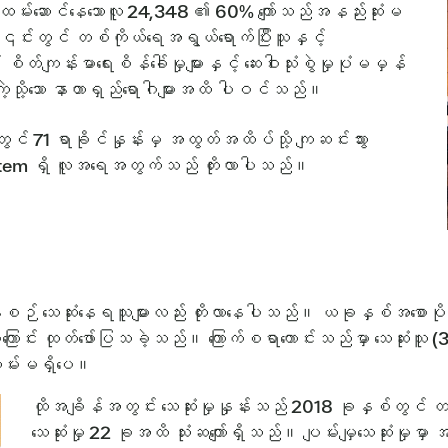
းဆောင်နေသောလူ 24,348 ၏ 60% ကျော်သည်အနည်းဆုံးမ
င်းတွင် တစ်ကိုယ်ရေအရွယ်ရောက်ပြီးသူနှင့်
ျန်းမာရေးစိန်ခေါ်မှုများနှင့် ဆေးဝါးသုံးစွဲမှုပုံမမှန်
ာဂါကဲ့သို့သော နာတာရှည်ရောဂါများအထိ ပါဝင်သည်။
င် 71 ရာခိုင်နှုန်းမှ အထွတ်အထိပ်သို့ ကျဆင်းသွား
tem ရှိ လူအရေအတွက်သည် တိုးလာပါသည်။
။
်နေစဉ် သေဆုံးနေရသူများလည်း တိုးလာနေပါသည်။ ယခုနှစ်အစောပ
ကြောင်း ထုတ်ဖော်ပြသခဲ့သည်။ ကြောက်စရာကောင်းသည်မှာ သေဆုံးသူ (3
်တမ်းမရှိပေ။
ထိုအချိန်အတွင်း သေဆုံးမှုနှုန်းသည် 2018 ခုနှစ်တွင်
သေဆုံးမှု 22 ခုအထိ သုံးဆကျော်ရှိသည်။ ပျမ်းမျှသေဆုံးမှ