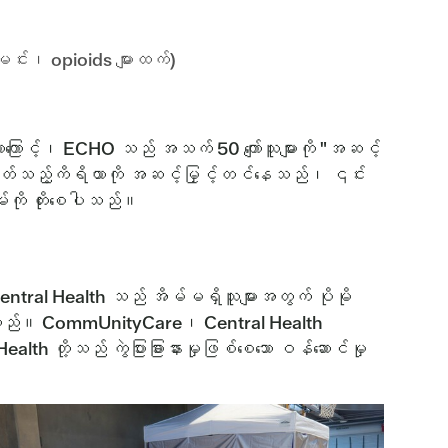
င်း၊ opioids များထက်)
သောကြောင့်၊ ECHO သည် အသက် 50 ကျော်သူများကို "အဆင့်
ြတ်သည့်ကိရိယာကို အဆင့်မြှင့်တင်နေသည်၊ ၎င်း
းကို တိုးစေပါသည်။
 Central Health သည် အိမ်မရှိသူများအတွက် ပိုမို
င်ပါသည်။ CommUnityCare၊ Central Health
 တို့သည် ကွဲပြားခြားနားမှုဖြစ်စေသော ဝန်ဆောင်မှု