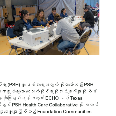
်အိမ်ရာ (PSH) ယူနစ်အရေအတွက် တိုးလာသော်လည်း PSH
ဏရှုပ်ထွေးသော ဆေးဘက်ဆိုင်ရာလိုအပ်ချက်များကို စီမံ
ာကိုဖြေရှင်းရန်အတွက် ECHO နှင့် Texas
်တွင် PSH Health Care Collaborative ကို စတင်
ှုပေးသူများဖြစ်သည့် Foundation Communities