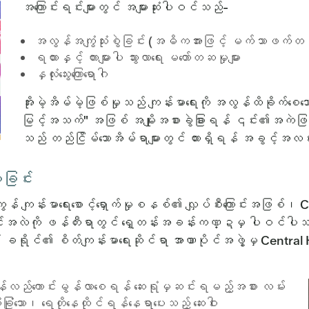
အကြောင်းရင်းများတွင် အများဆုံးပါဝင်သည်-
အလွန်အကျွံသုံးစွဲခြင်း (အဓိကအားဖြင့် မက်သာဖက်တမ
ရထားနှင့် ကားများပါ သွားလာရေး မတော်တဆမှုများ
နှလုံးသွေးကြောရောဂါ
အိုးမဲ့အိမ်မဲ့ဖြစ်မှုသည် ကျန်းမာရေးကို အလွန်ထိခိုက်စေ
မြင့်အသက်" အဖြစ် အမျိုးအစားခွဲခြားရန် ၎င်း၏အကဲဖ
သည် တည်ငြိမ်သောအိမ်ရာများတွင် ထားရှိရန် အခွင့်အလမ်
းခြင်း
်ကွန် ကျန်းမာရေးစောင့်ရှောက်မှုစနစ်၏ လျှပ်စီးကြောင်းအဖြစ်၊
် အပြောင်းအလဲကို ဖန်တီးရာတွင် ရှေ့တန်းအခန်းကဏ္ဍမှ ပါဝ
င်၏ စိတ်ကျန်းမာရေးဆိုင်ရာ အာဏာပိုင်အဖွဲ့မှ Central Health
ြန်လည်ကောင်းမွန်လာစေရန် ဆေးရုံမှဆင်းရမည့်အစား လမ်း
ုံသော၊ ရေတိုနေထိုင်ရန်နေရာပေးသည့် ဆေးဝါး