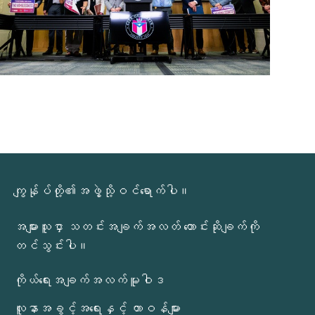
ကျွန်ုပ်တို့၏အဖွဲ့သို့ဝင်ရောက်ပါ။
အများသူငှာ သတင်းအချက်အလတ် တောင်းဆိုချက်ကို
တင်သွင်းပါ။
ကိုယ်ရေးအချက်အလက်မူဝါဒ
လူနာအခွင့်အရေးနှင့် တာဝန်များ