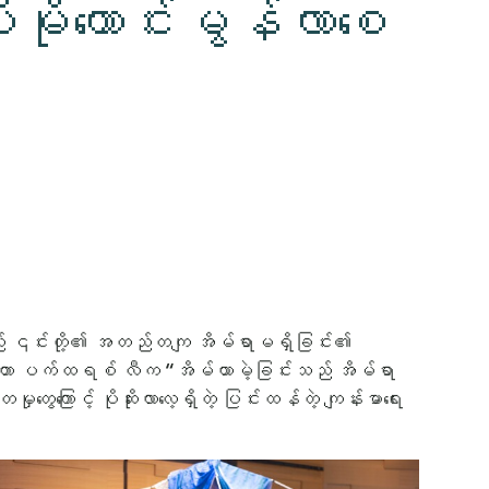
ပိုမိုကောင်းမွန်လာစေ
ဲ့မှုသည် ၎င်းတို့၏ အတည်တကျ အိမ်ရာမရှိခြင်း၏
က်တာ ပက်ထရစ် လီက “အိမ်ယာမဲ့ခြင်းသည် အိမ်ရာ
ကြောင့် ပိုဆိုးလာလေ့ရှိတဲ့ ပြင်းထန်တဲ့ ကျန်းမာရေး