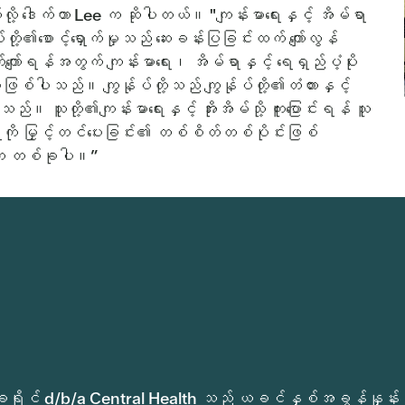
ို့ ဒေါက်တာ Lee က ဆိုပါတယ်။ "ကျန်းမာရေးနှင့် အိမ်ရာ
တို့၏စောင့်ရှောက်မှုသည် ဆေးခန်းပြခြင်းထက် ကျော်လွန်
်ကျော်ရန်အတွက် ကျန်းမာရေး၊ အိမ်ရာနှင့် ရေရှည်ပံ့ပိုး
ါသည်။ ကျွန်ုပ်တို့သည် ကျွန်ုပ်တို့၏တံတားနှင့်
်။ သူတို့၏ကျန်းမာရေးနှင့် အိုးအိမ်သို့ ကူးပြောင်းရန် သူ
ာရေးကို မြှင့်တင်ပေးခြင်း၏ တစ်စိတ်တစ်ပိုင်းဖြစ်
ေထဲက တစ်ခုပါ။”
က်မှုခရိုင် d/b/a Central Health သည် ယခင်နှစ်အခွန်နှုန်း