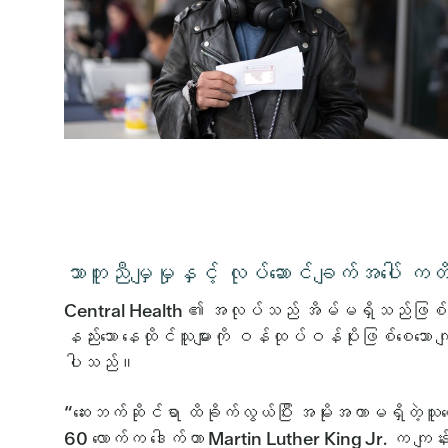
သာတူညီမျှမှုနှင့် လုပ်ဆောင်ချက်အပေါ်
Central Health ၏ အလုပ်သည် အိမ်မရှိသည်ဖြစ်စ
နည်းသော နေထိုင်သူများကို ဝန်ထုပ်ဝန်ပိုးဖြစ်စေသော ကျန်
ပါသည်။
“ဆေးဘက်ဆိုင်ရာ ထိခိုက်လွယ်ပြီး အမိုးအကာမရှိတဲ့သူ
60 လောက်က ဒေါက်တာ Martin Luther King Jr. က ကျန်းမာရ