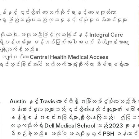
းရန်နှင့် ၎င်းတို့၏ ဆေးဘက်ဆိုင်ရာနှင့် ဆေးမဟုတ်သော
ွာ ဖြည့်ဆည်းပေးသည့် ကုသမှုနှင့် ပံ့ပိုးမှုဝန်ဆောင်မှုများ
းများကို ဆေးဝါး-အကူအညီဖြင့် ကုသခြင်းနှင့် Integral Care
ရီဝန်ထမ်းများ ခန့်အပ်ခြင်းအပါအဝင် စိတ်ကျန်းမာရေး
တိုးချဲ့လျက်ရှိသည်။
ကို အကျုံးဝင်သော Central Health Medical Access
ရင်းသွင်းခြင်းအပေါ် ဆက်လက်အာရုံစိုက်ကာ အိမ်ရာမရှိသော
။
Austin နှင့် Travis ကောင်တီရှိ အမြဲတမ်းပံ့ပိုးပေးသည့
ဝန်ဆောင်မှုပေးသူများသည် ၎င်းတို့၏နေထိုင်သူများ၏ မကြာခ
ခန့်ခွဲရန် အရင်းအမြစ်များ ချို့တဲ့နေကြသည်။ ဤပြဿန
တက္ကသိုလ်ရှိ Dell Medical School သည် 2023 ခုနှစ
စီစဉ်ခဲ့သည်။ အဆိုပါ အစပျိုးမှုတွင် PSH ဝန်ဆောင်မ