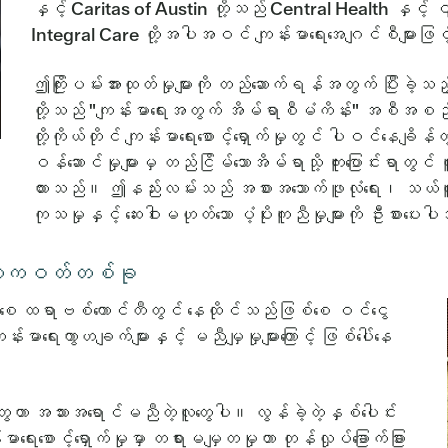
နှင့် Caritas of Austin တို့သည် Central Health နှင
Integral Care တို့အပါအဝင် ကျန်းမာရေးအေဂျင်စီများဖြင
ဤကြိုးပမ်းအားထုတ်မှုများကို တည်ဆောက်ရန်အတွက် ပြီးခဲ့သည
တို့သည် "ကျန်းမာရေးအတွက် အိမ်ရာစီမံကိန်း" အစီအ
တို့ကိုယ်တိုင် ကျန်းမာရေးစောင့်ရှောက်မှုတွင် ပါဝင်နေချိန်တ
ဝန်ဆောင်မှုများမှ တည်ငြိမ်သောအိမ်ရာသို့ ကူးပြောင်းရာတွင်
ထားသည်။ ဤနည်းလမ်းသည် အစားအသောက်ဖူလုံရေး၊ သယ်ယူပို့ဆေ
ကုသမှုနှင့် ဆေးဝါးမဟုတ်သော ပံ့ပိုးကူညီမှုများကို ဦးစားပေ
 ကတိကဝတ်တစ်ခု
ေ ထရာဗစ်ကောင်တီတွင် နေထိုင်သည်ဖြစ်စေ ဝင်ငွေ
းမာရေးကွာဟချက်များနှင့် မညီမျှမှုများကြောင့် ဖြစ်ပေါ်နေ
တွေဟာ အသားအရောင်မညီတဲ့လူတွေပါ။ လွန်ခဲ့တဲ့နှစ်ပေါင်း
ေးစောင့်ရှောက်မှုမှာ တရားမမျှတမှုဟာ တုန်လှုပ်ခြောက်ခြား