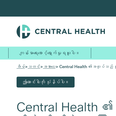
အဓိက
အကြောင်းအရာ
သို့
ကျော်သွား
ပါ။
ကျန်းမာရေးစောင့်ရှောက်မှုရယူပါ။
အိမ်
>
သတင်း
>
အသားပေး
> Central Health ၏အလုပ်သည် အိုးမဲ့
ဤဆောင်းပါးကို ပုံနှိပ်ပါ။
Central Health ၏အ