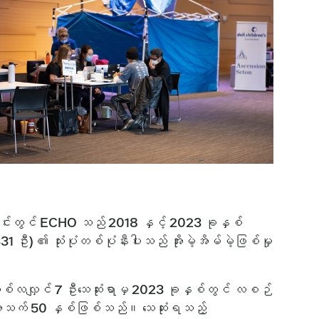
ိုင်းတွင် ECHO သည် 2018 နှင့် 2023 ခုနှစ်
31 ဦး) ၏ သုံးပုံတစ်ပုံနီးပါးသည် အိုးမဲ့အိမ်မဲ့ဖြစ်မှု
 တစ်လလျှင် 7 ဦးသေဆုံးရာမှ 2023 ခုနှစ်တွင် လစဉ်
ုမှာ အသက် 50 နှစ်ဖြစ်သည်။ သေဆုံးရသည့်