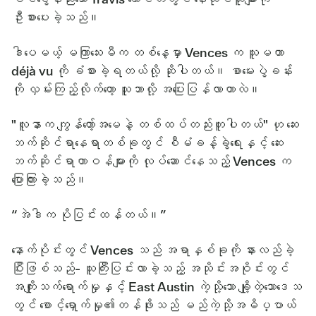
ဦးစားပေးခဲ့သည်။
ဒါပေမယ့် မကြာသေးမီက တစ်နေ့မှာ Vences က သူမဟာ
déjà vu ကို ခံစားခဲ့ရတယ်လို့ ဆိုပါတယ်။ စာမေးပွဲခန်း
ကို လှမ်းကြည့်လိုက်တော့ သူဘာလို့ အပြေးပြန်လာတာလဲ။
"လူနာက ကျွန်တော့်အမေနဲ့ တစ်ထပ်တည်းတူပါတယ်" ဟု ဆေး
ဘက်ဆိုင်ရာနေရာတစ်ခုတွင် စီမံခန့်ခွဲရေးနှင့် ဆေး
ဘက်ဆိုင်ရာတာဝန်များကို လုပ်ဆောင်နေသည့် Vences က
ပြောကြားခဲ့သည်။
“အဲဒါက ပိုပြင်းထန်တယ်။”
နောက်ပိုင်းတွင် Vences သည် အရာနှစ်ခုကို နားလည်ခဲ့
ပြီးဖြစ်သည်- သူကြီးပြင်းလာခဲ့သည့် အသိုင်းအဝိုင်းတွင်
အကျိုးသက်ရောက်မှုနှင့် East Austin ကဲ့သို့သော ချို့တဲ့သောဒေသ
တွင် စောင့်ရှောက်မှု၏တန်ဖိုးသည် မည်ကဲ့သို့အဓိပ္ပာယ်