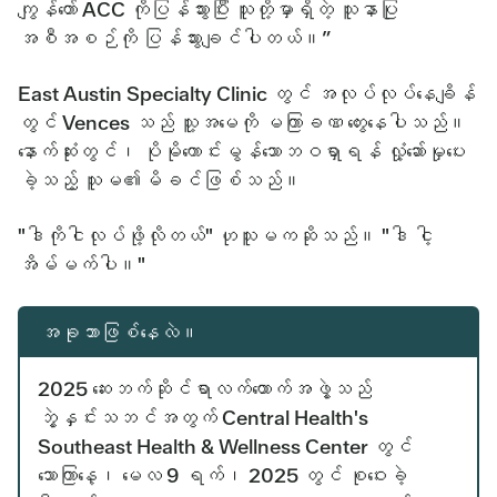
ကျွန်တော် ACC ကိုပြန်သွားပြီး သူတို့မှာရှိတဲ့ သူနာပြု
အစီအစဉ်ကို ပြန်သွားချင်ပါတယ်။”
East Austin Specialty Clinic တွင် အလုပ်လုပ်နေချိန်
တွင် Vences သည် သူ့အမေကို မကြာခဏ တွေးနေပါသည်။
နောက်ဆုံးတွင်၊ ပိုမိုကောင်းမွန်သောဘဝရှာရန် လှုံ့ဆော်မှုပေး
ခဲ့သည့် သူမ၏မိခင်ဖြစ်သည်။
"ဒါကိုငါလုပ်ဖို့လိုတယ်" ဟုသူမကဆိုသည်။ "ဒါ ငါ့
အိမ်မက်ပါ။"
အခုဘာဖြစ်နေလဲ။
2025 ဆေးဘက်ဆိုင်ရာလက်ထောက်အဖွဲ့သည်
ဘွဲ့နှင်းသဘင်အတွက် Central Health's
Southeast Health & Wellness Center တွင်
သောကြာနေ့၊ မေလ 9 ရက်၊ 2025 တွင် စုဝေးခဲ့