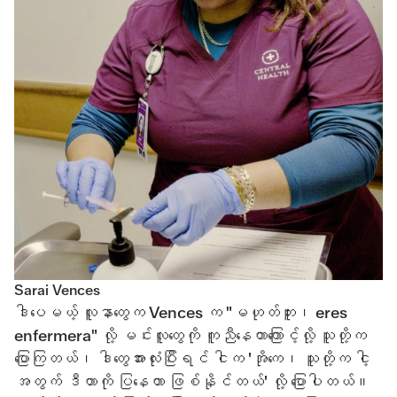
Sarai Vences
ဒါပေမယ့် လူနာတွေက Vences က "မဟုတ်ဘူး၊ eres
enfermera" လို့ မင်းလူတွေကို ကူညီနေတာကြောင့်လို့ သူတို့က
ပြောကြတယ်၊ ဒါတွေအားလုံးပြီးရင် ငါက 'အိုကေ၊ သူတို့က ငါ့
အတွက် ဒီဟာကို ပြနေတာ ဖြစ်နိုင်တယ်' လို့ ပြောပါတယ်။