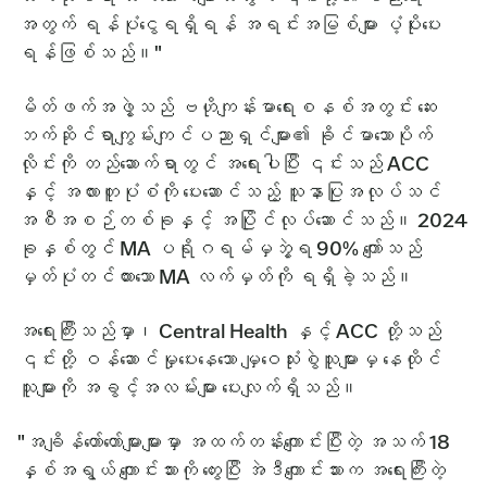
အတွက် ရန်ပုံငွေရရှိရန် အရင်းအမြစ်များ ပံ့ပိုးပေး
ရန်ဖြစ်သည်။"
မိတ်ဖက်အဖွဲ့သည် ဗဟိုကျန်းမာရေးစနစ်အတွင်း ဆေး
ဘက်ဆိုင်ရာကျွမ်းကျင်ပညာရှင်များ၏ ခိုင်မာသောပိုက်
လိုင်းကို တည်ဆောက်ရာတွင် အရေးပါပြီး ၎င်းသည် ACC
နှင့် အလားတူပုံစံကို ပေးဆောင်သည့် သူနာပြုအလုပ်သင်
အစီအစဉ်တစ်ခုနှင့် အပြိုင်လုပ်ဆောင်သည်။ 2024
ခုနှစ်တွင် MA ပရိုဂရမ်မှဘွဲ့ရ 90% ကျော်သည်
မှတ်ပုံတင်ထားသော MA လက်မှတ်ကို ရရှိခဲ့သည်။
အရေးကြီးသည်မှာ၊ Central Health နှင့် ACC တို့သည်
၎င်းတို့ ဝန်ဆောင်မှုပေးနေသော မျှဝေသုံးစွဲသူများမှ နေထိုင်
သူများကို အခွင့်အလမ်းများ ပေးလျက်ရှိသည်။
"အချိန်တော်တော်များများမှာ အထက်တန်းကျောင်းပြီးတဲ့ အသက် 18
နှစ်အရွယ် ကျောင်းသားကို တွေးပြီး အဲဒီကျောင်းသားက အရေးကြီးတဲ့