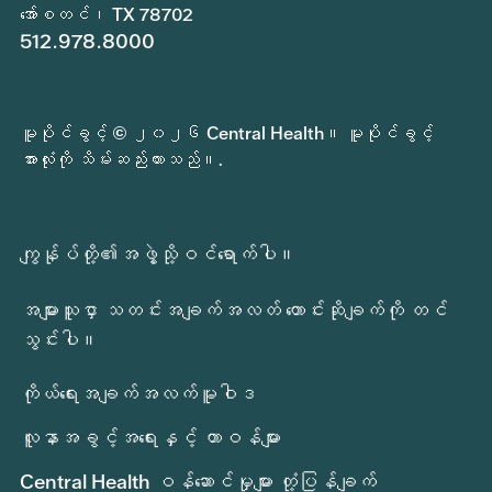
အော်စတင်၊ TX 78702
512.978.8000
မူပိုင်ခွင့် © ၂၀၂၆ Central Health။ မူပိုင်ခွင့်
အားလုံးကို သိမ်းဆည်းထားသည်။.
ကျွန်ုပ်တို့၏အဖွဲ့သို့ဝင်ရောက်ပါ။
အများသူငှာ သတင်းအချက်အလတ် တောင်းဆိုချက်ကို တင်
သွင်းပါ။
ကိုယ်ရေးအချက်အလက်မူဝါဒ
လူနာအခွင့်အရေးနှင့် တာဝန်များ
Central Health ဝန်ဆောင်မှုများ တုံ့ပြန်ချက်