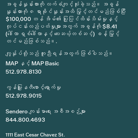
အခွန်နှုန်းထားကို လက်ခံကျင့်သုံးခဲ့သည်။ အခွန်
နှုန်းထားကို ၈ ရာခိုင်နှုန်းအထိ မြှင့်တင်မည်ဖြစ်ပြီး
$100,000 တန် အိမ်၏ ပြုပြင်ထိန်းသိမ်းမှုနှင့်
လုပ်ငန်းလည်ပတ်မှုများအတွက် အခွန်ကို $8.41
(ဒေါ်လာ ရှစ်ဒေါ်လာနှင့် လေးဆယ့်တစ်ဆင့်) ခန့် မြှင့်
တင်မည်ဖြစ်သည်။.
ကျွန်ုပ်တို့သည် ကူညီရန်အတွက် ဖြစ်ပါသည်။
MAP နှင့် MAP Basic
512.978.8130
ကွန်မြူနတီစောင့်ရှောက်မှု
512.978.9015
Sendero ကျန်းမာရေး အစီအစဉ်များ
844.800.4693
1111 East Cesar Chavez St.