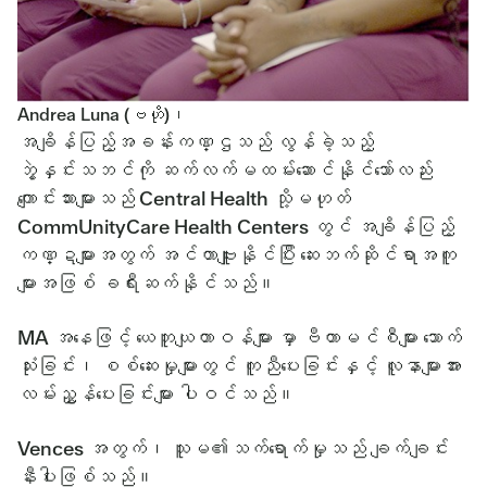
Andrea Luna (ဗဟို)၊
အချိန်ပြည့်အခန်းကဏ္ဌသည် လွန်ခဲ့သည့်
ဘွဲ့နှင်းသဘင်ကို ဆက်လက်မထမ်းဆောင်နိုင်သော်လည်း
ကျောင်းသားများသည် Central Health သို့မဟုတ်
CommUnityCare Health Centers တွင် အချိန်ပြည့်
ကဏ္ဍများအတွက် အင်တာဗျူးနိုင်ပြီး ဆေးဘက်ဆိုင်ရာအကူ
များအဖြစ် ခရီးဆက်နိုင်သည်။
MA အနေဖြင့် ယေဘူယျတာဝန်များ မှာ ဗီတာမင်စီများ သောက်
သုံးခြင်း၊ စစ်ဆေးမှုများတွင် ကူညီပေးခြင်းနှင့် လူနာများအား
လမ်းညွှန်ပေးခြင်းများ ပါဝင်သည်။
Vences အတွက်၊ သူမ၏သက်ရောက်မှုသည် ချက်ချင်း
နီးပါးဖြစ်သည်။