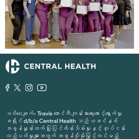
သတိပေးချက်- Travis ကောင်တီ ကျန်းမာရေးစောင့်ရှောက်မှု
ခရိုင် d/b/a Central Health သည် ယခင်နှစ်
အခွန်နှုန်းထက် ပြုပြင်ထိန်းသိမ်းမှုနှင့် လုပ်ငန်း
လည်ပတ်မှုများအတွက် အခွန်ပိုမိုမြှင့်တင်မည့်