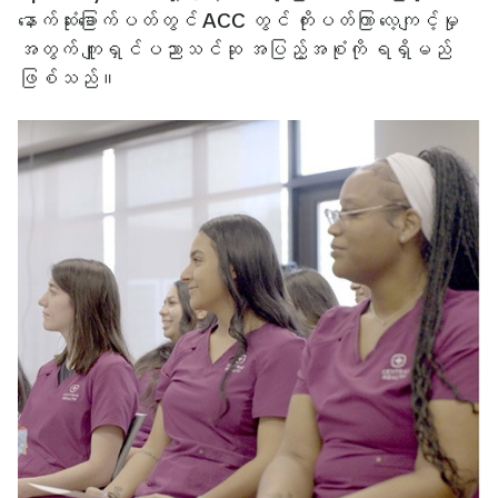
နောက်ဆုံးခြောက်ပတ်တွင် ACC တွင် ကိုးပတ်ကြာ လေ့ကျင့်မှု
အတွက် ကျူရှင်ပညာသင်ဆု အပြည့်အစုံကို ရရှိမည်
ဖြစ်သည်။