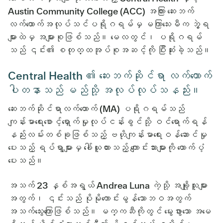
Austin Community College (ACC) အကြား ဆေးဘက်
လက်ထောက်အလုပ်သင်ပရိုဂရမ်မှ မကြာသေးမီက ဘွဲ့ရ
များထဲမှ အများစုဖြစ်သည်။ မေလတွင်၊ ပရိုဂရမ်
သည် ၎င်း၏ စတုတ္ထအုပ်စုအဆင့်ကို ပြီးဆုံးခဲ့သည်။
Central Health ၏ ဆေးဘက်ဆိုင်ရာ လက်ထောက်
ပါတနာသည် မည်သို့ အလုပ်လုပ်သနည်း။
ဆေးဘက်ဆိုင်ရာလက်ထောက် (MA) ပရိုဂရမ်သည်
ကျန်းမာရေးစောင့်ရှောက်မှုလုပ်ငန်းခွင်သို့ ဝင်ရောက်ရန်
နည်းလမ်းတစ်ခုဖြစ်သည့် ဗဟိုကျန်းမာရေးဝန်ဆောင်မှု
ပေးသည့် ရပ်ရွာများမှ ခေါ်ယူထားသည့် ကျောင်းသားများကို ထောက်ပံ့
ပေးသည်။
အသက် 23 နှစ်အရွယ် Andrea Luna ကဲ့သို့ အချို့သူများ
အတွက်၊ ၎င်းသည် ပိုမိုကောင်းမွန်သောဘဝအတွက်
အသက်သွေးကြောဖြစ်သည်။ မက္ကဆီကိုတွင် မွေးဖွားသော အမေ