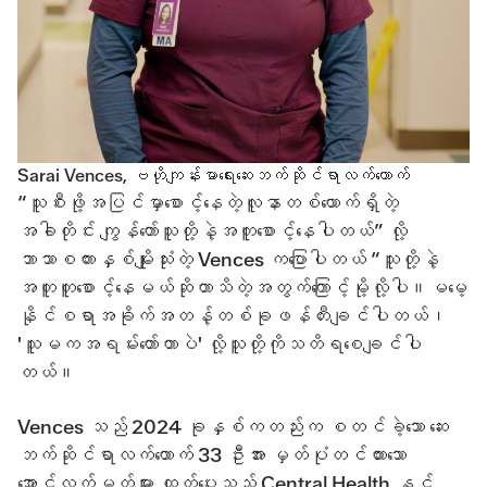
Sarai Vences, ဗဟိုကျန်းမာရေးဆေးဘက်ဆိုင်ရာလက်ထောက်
“သူစီးဖို့အပြင်မှာစောင့်နေတဲ့လူနာတစ်ယောက်ရှိတဲ့
အခါတိုင်း ကျွန်တော်သူတို့နဲ့အတူစောင့်နေပါတယ်” လို့
ဘာသာစကားနှစ်မျိုးသုံးတဲ့ Vences ကပြောပါတယ် “သူတို့နဲ့
အတူတူစောင့်နေမယ်ဆိုတာသိတဲ့အတွက်ကြောင့်မို့လို့ပါ။မမေ့
နိုင်စရာအခိုက်အတန့်တစ်ခုဖန်တီးချင်ပါတယ်၊
'သူမကအရမ်းတော်တာပဲ' လို့သူတို့ကိုသတိရစေချင်ပါ
တယ်။
Vences သည် 2024 ခုနှစ်ကတည်းက စတင်ခဲ့သော ဆေး
ဘက်ဆိုင်ရာလက်ထောက် 33 ဦးအား မှတ်ပုံတင်ထားသော
အောင်လက်မှတ်များ ထုတ်ပေးသည့် Central Health နှင့်