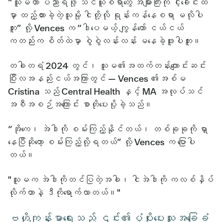
“သူမဟာ ပညာရဖို့ သင်ယူစရာတွေ အများကြီးကို ငါ့ခေါင်းထဲ
မှာ ထည့်ထားခဲ့တဲ့သူမို့ ငါတို့လို ရုန်းကန်နေစရာ မလိုပါ
ဘူး” လို့ Vences က “ဒါပေမယ့် ကျွန်တော် ငယ်ငယ်
ကတည်းက စိတ်ထဲမှာ စွဲစွဲလန်းလန်း မနေခဲ့ဖူးပါဘူး။
တခါတရံ 2024 တွင်၊ သူမ၏အထက်တန်းကျောင်းဆင်း
ပြီးလအနည်းငယ်အကြာတွင် — Vences ၏အစ်မ
Cristina သည် Central Health နှင့် MA အလုပ်သင်
အစီအစဉ်အကြောင်း စာတိုပေးပို့ခဲ့သည်။
“အိုကေ၊ အဲဒါကို စမ်းကြည့်နိုင်တယ်၊ တစ်ခုခုကို ရှာ
နေပြီဆိုတော့ စမ်းကြည့်လို့ရတယ်” လို့ Vences က ပြောပါ
တယ်။
"သူမက အဲဒါကိုတင်ပြတဲ့အခါ၊ ငါအဲဒါကို ကလစ်နှိပ်
လိုက်တာနဲ့ ဒီကိုရောက်လာတယ်။"
ဗဟိုကျန်းမာရေးသည် ၎င်း၏ပံ့ပိုးပေးသူအခြေခံ