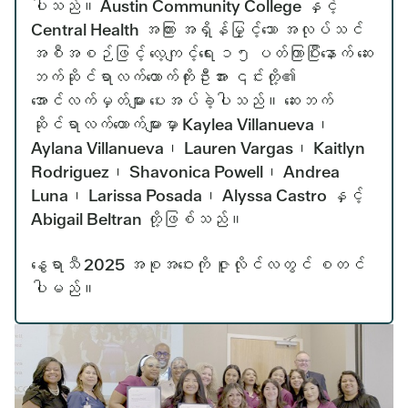
ပါသည်။ Austin Community College နှင့်
Central Health အကြား အရှိန်မြှင့်သော အလုပ်သင်
အစီအစဉ်ဖြင့် လေ့ကျင့်ရေး ၁၅ ပတ်ကြာပြီးနောက် ဆေး
ဘက်ဆိုင်ရာလက်ထောက်ကိုးဦးအား ၎င်းတို့၏
အောင်လက်မှတ်များ ပေးအပ်ခဲ့ပါသည်။ ဆေးဘက်
ဆိုင်ရာလက်ထောက်များမှာ Kaylea Villanueva၊
Aylana Villanueva၊ Lauren Vargas၊ Kaitlyn
Rodriguez၊ Shavonica Powell၊ Andrea
Luna၊ Larissa Posada၊ Alyssa Castro နှင့်
Abigail Beltran တို့ဖြစ်သည်။
နွေရာသီ 2025 အစုအဝေးကို ဇူလိုင်လတွင် စတင်
ပါမည်။