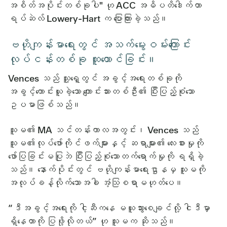
အစိတ်အပိုင်းတစ်ခုပါ" ဟု ACC အဓိပတိဒေါက်တာ
ရပ်ဆဲလ် Lowery-Hart က ပြောကြားခဲ့သည်။
ဗဟိုကျန်းမာရေးတွင် အသက်မွေးဝမ်းကြောင်း
လုပ်ငန်းတစ်ခု ထူထောင်ခြင်း။
Vences သည် သူ့ရှေ့တွင် အခွင့်အရေးတစ်ခုကို
အခွင့်ကောင်းယူခဲ့သော ကျောင်းသားတစ်ဦး၏ ပြီးပြည့်စုံသော
ဥပမာဖြစ်သည်။
သူမ၏ MA သင်တန်းကာလအတွင်း၊ Vences သည်
သူမ၏လုပ်ဖော်ကိုင်ဖက်များနှင့် ဆရာများ၏ လေးစားမှုကို
ဖော်ပြခြင်းမပြုဘဲ ပြီးပြည့်စုံသောတက်ရောက်မှုကို ရရှိခဲ့
သည်။ နောက်ပိုင်းတွင် ဗဟိုကျန်းမာရေးဌာနမှ သူမကို
အလုပ်ခန့်လိုက်သောအခါ အံ့သြစရာမဟုတ်ပေ။
“ဒီအခွင့်အရေးကို ငါ့ဆီကနေ မယူသွားစေချင်လို့ ငါဒီမှာ
ရှိနေတာကို ပြဖို့လိုတယ်” ဟု သူမက ဆိုသည်။