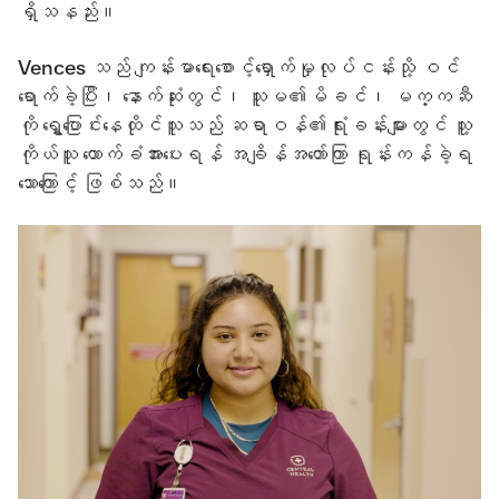
ရှိသနည်း။
Vences သည် ကျန်းမာရေးစောင့်ရှောက်မှုလုပ်ငန်းသို့ ဝင်
ရောက်ခဲ့ပြီး၊ နောက်ဆုံးတွင်၊ သူမ၏မိခင်၊ မက္ကဆီ
ကို ရွှေ့ပြောင်းနေထိုင်သူသည် ဆရာဝန်၏ရုံးခန်းများတွင် သူ့
ကိုယ်သူ ထောက်ခံအားပေးရန် အချိန်အတော်ကြာ ရုန်းကန်ခဲ့ရ
သောကြောင့် ဖြစ်သည်။