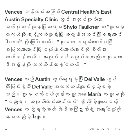
Vences ဝန်ထမ်းအဖြစ် Central Health's East
Austin Specialty Clinic တွင် အလုပ်လုပ်သော
မှတ်ပုံတင်သူနာပြုဆရာမ Shylo Faulkner က "သူမမှာ
တကယ်ကို ရင့်ကျက်မှုရှိပြီး အလွန်အထင်ကြီးစရာကောင်း
ပါတယ်" လို့ ပြောပါတယ်။ "သူမက အရမ်းတောက်ပပြီး
အပြုသဘောဆောင်ပြီး မယုံနိုင်လောက်အောင်ကို စိတ်အား
ထက်သန်တယ်။ အလုပ်သင်စလုပ်ကတည်းက သူမဟာ
ဒီအရှိန်ကို ဆက်ထိန်းထားခဲ့ပါတယ်။"
Vences သည် Austin တွင်မွေးဖွားခဲ့ပြီး Del Valle တွင်
ကြီးပြင်းခဲ့ပြီး Del Valle အထက်တန်းကျောင်းမှဘွဲ့ရခဲ့
သည်။ သူမ ငယ်ငယ်တုန်းက သူ့အမေ María က သူမကို
“ပညာရှာ၊ အလုပ်ကောင်းကောင်းလုပ်” လို့ ပြောခဲ့ဖူးပေမယ့်
Vences က ဘွဲ့ရတဲ့အထိ အဲဒီအကြံဉာဏ်ရဲ့ အရေးပါပုံကို
နားမလည်ခဲ့ပါဘူး။