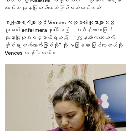
ပါတယ်" လို့ Faulkner က ဆိုပါတယ်။ "သူမက အရမ်း
ကောင်းတဲ့ သူနာပြုတစ်ယောက်ဖြစ်မယ်ထင်တယ်"
အချို့သောရက်များတွင် Vences ကသူမ၏လူနာများသည်
သူမ၏ enfermera ဟုခေါ်သည်၊ စပိန်ဘာသာဖြင့်
သူနာပြုဟုအဓိပ္ပာယ်ရသည်။ “ကျွန်တော်က ဆေးဘက်
ဆိုင်ရာ လက်ထောက်ဖြစ်လို့” လို့ မကြာခဏ ပြင်ပေးတယ်လို့
Vences က ဆိုပါတယ်။