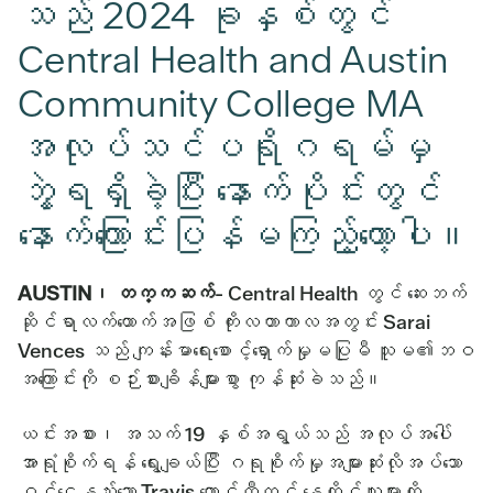
သည် 2024 ခုနှစ်တွင်
Central Health and Austin
Community College MA
အလုပ်သင်ပရိုဂရမ်မှ
ဘွဲ့ရရှိခဲ့ပြီး နောက်ပိုင်းတွင်
နောက်ကြောင်းပြန်မကြည့်တော့ပါ။
AUSTIN၊ တက္ကဆက်
- Central Health တွင် ဆေးဘက်
ဆိုင်ရာလက်ထောက်အဖြစ် ကိုးလတာကာလအတွင်း Sarai
Vences သည် ကျန်းမာရေးစောင့်ရှောက်မှုမပြုမီ သူမ၏ဘဝ
အကြောင်းကို စဉ်းစားချိန်များစွာ ကုန်ဆုံးခဲသည်။
ယင်းအစား၊ အသက် 19 နှစ်အရွယ်သည် အလုပ်အပေါ်
အာရုံစိုက်ရန် ရွေးချယ်ပြီး ဂရုစိုက်မှုအများဆုံးလိုအပ်သော
ဝင်ငွေနည်းသော Travis ကောင်တီတွင် နေထိုင်သူများကို