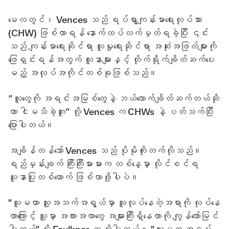
မေလတွင်၊ Vences သည် ရပ်ရွာကျန်းမာရေးလုပ်သား
(CHW) ဖြစ်လာရန် နောက်ထပ်လက်မှတ်ရခဲ့ပြီး ၎င်း
သည် ကျန်းမာရေးဆိုင်ရာ လူမှုရေးဆိုင်ရာ အဆုံးအဖြတ်များကို
ဖြေရှင်းရန်အတွက် လူနာများနှင့် တိုက်ရိုက်ချိတ်ဆက်ပေး
မည့် အလုပ်အကိုင်တစ်ခုဖြစ်သည်။
“လူတွေကို အရင်းအမြစ်တွေနဲ့ ဘယ်လောက်ချိတ်ဆက်တယ်ဆို
တာ ငါမသိခဲ့ဘူး” လို့ Vences က CHWs နဲ့ ပတ်သက်ပြီး
ပြောပါတယ်။
အချိန်တန်သော် Vences သည် ပိုမိုတိုးတက်လိုသည်။
ရည်မှန်းချက် ကြီးကြီးမားမားက တစ်နေ့မှာ လိုင်စင်ရ
သူနာပြုတစ်ယောက် ဖြစ်လာဖို့ပါပဲ။
"သူမဟာ သူ့အသက်အရွယ်မှာ သူလုပ်နေတဲ့အရာကို လုပ်နေ
တာကြောင့် သူ့မှာ အလားအလာတွေ အများကြီးရှိနေတာကို ကျွန်တော်မြင်