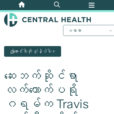
အဓိက
အကြောင်းအရာ
သို့
ကျော်သွား
ဗမာစာ
ပါ။
ဤဆောင်းပါးကို ပုံနှိပ်ပါ။
ဆေးဘက်ဆိုင်ရာ
လက်ထောက်ပရို
ဂရမ်က Travis