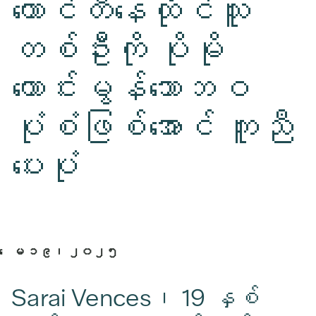
ကောင်တီနေထိုင်သူ
တစ်ဦးကို ပိုမို
ကောင်းမွန်သောဘဝ
ပုံစံဖြစ်အောင် ကူညီ
ပေးပုံ
ေမ ၁၉၊​ ၂၀၂၅
Sarai Vences၊ 19 နှစ်