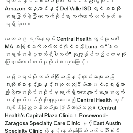
ရိကန် နိုင်ငံသားတစ်ဦး၏ မိခင်သည် ငွေကိုင်၊
Amazon ယာဉ်မောင်းနှင့် Del Valle ISD တွင် အစားထိုး
ဆရာဖြစ်ခဲ့ပြီး ဆေးဘက်ဆိုင်ရာ လက်ထောက် လက်မှတ် မ
ရရှိခဲ့ပေ။
မေလ ၁၉ ရက်နေ့တွင် Central Health တွင်သူမ၏
MA အဖြစ်ဆက်လက်လုပ်ကိုင်မည့် Luna က "ဒါက
အရမ်းအဓိပ္ပာယ်ရှိပါတယ်" ဟုကျွန်ုပ်သည်ပထမဆုံး
ခြေလှမ်းကောင်းတစ်ခုလိုခံစားရသောကြောင့်၊
ပရိုဂရမ်ကို လက်ခံပြီးသည်နှင့် ကျောင်းသားများသည်
အကျိုးခံစားခွင့်များနှင့်အတူ တည်ငြိမ်သော ၀င်ငွေရရှိကာ
ချို့တဲ့သောအသိုင်းအဝိုင်းမှ ရောက်ရှိလာသော ကျောင်းသားများအတွက်
ဝန်ထုပ်ဝန်ပိုးကို လျှော့ချပေးသည့် Central Health တွင်
အချိန်ပြည့်ဝန်ထမ်းများ ဖြစ်လာကြသည်။ Central
Health's Capital Plaza Clinic၊ Rosewood-
Zaragosa Specialty Care Clinic နှင့် East Austin
Specialty Clinic တို့နှင့် နောက်ဆုံးခြောက်ပတ်မပြီးဆုံးမီ