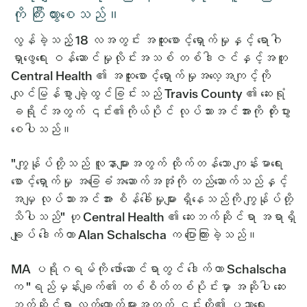
ကို ကြီးထွားစေသည်။
လွန်ခဲ့သည့် 18 လအတွင်း အထူးစောင့်ရှောက်မှုနှင့် ရောဂါ
ရှာဖွေရေး ဝန်ဆောင်မှုလိုင်းအသစ် တစ်ဒါဇင်နှင့်အတူ
Central Health ၏ အထူးစောင့်ရှောက်မှုအလေ့အကျင့်ကို
လျင်မြန်စွာ ချဲ့ထွင်ခြင်းသည် Travis County ၏ ဆေးရုံ
ခရိုင်အတွက် ၎င်း၏ကိုယ်ပိုင် လုပ်သားအင်အားကို တိုးပွား
စေပါသည်။
"ကျွန်ုပ်တို့သည် လူနာများအတွက် ထိုက်တန်သော ကျန်းမာရေး
စောင့်ရှောက်မှု အခြေခံအဆောက်အအုံကို တည်ဆောက်သည်နှင့်
အမျှ လုပ်သားအင်အား စိန်ခေါ်မှုများ ရှိနေသည်ကို ကျွန်ုပ်တို့
သိပါသည်" ဟု Central Health ၏ ဆေးဘက်ဆိုင်ရာ အရာရှိ
ချုပ် ဒေါက်တာ Alan Schalscha က ပြောကြားခဲ့သည်။
MA ပရိုဂရမ်ကို ဖော်ဆောင်ရာတွင် ဒေါက်တာ Schalscha
က "ရည်မှန်းချက်၏ တစ်စိတ်တစ်ပိုင်းမှာ အဆိုပါ ဆေး
ဘက်ဆိုင်ရာ လက်ထောက်များအတွက် ၎င်းတို့၏ ပညာရေး