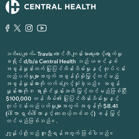
သတိပေးချက်- Travis ကောင်တီ ကျန်းမာရေးစောင့်ရှောက်မှု
ခရိုင် d/b/a Central Health သည် ယခင်နှစ်
အခွန်နှုန်းထက် ပြုပြင်ထိန်းသိမ်းမှုနှင့် လုပ်ငန်း
လည်ပတ်မှုများအတွက် အခွန်ပိုမိုမြှင့်တင်မည့်
အခွန်နှုန်းထားကို လက်ခံကျင့်သုံးခဲ့သည်။ အခွန်
နှုန်းထားကို ၈ ရာခိုင်နှုန်းအထိ မြှင့်တင်မည်ဖြစ်ပြီး
$100,000 တန် အိမ်၏ ပြုပြင်ထိန်းသိမ်းမှုနှင့်
လုပ်ငန်းလည်ပတ်မှုများအတွက် အခွန်ကို $8.41
(ဒေါ်လာ ရှစ်ဒေါ်လာနှင့် လေးဆယ့်တစ်ဆင့်) ခန့် မြှင့်
တင်မည်ဖြစ်သည်။.
ကျွန်ုပ်တို့သည် ကူညီရန်အတွက် ဖြစ်ပါသည်။