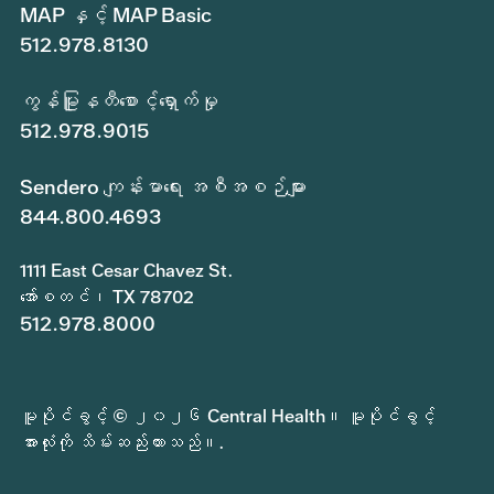
MAP နှင့် MAP Basic
512.978.8130
ကွန်မြူနတီစောင့်ရှောက်မှု
512.978.9015
Sendero ကျန်းမာရေး အစီအစဉ်များ
844.800.4693
1111 East Cesar Chavez St.
အော်စတင်၊ TX 78702
512.978.8000
မူပိုင်ခွင့် © ၂၀၂၆ Central Health။ မူပိုင်ခွင့်
အားလုံးကို သိမ်းဆည်းထားသည်။.