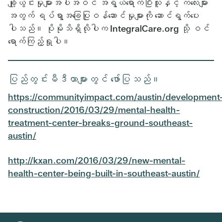
ချို့ယွင်းမှုများအပါအဝင် အရွယ်ရောက်ပြီးသူနှင့် ကလေးများ
အတွက် ရပ်ရွာအခြေပြုဝန်ဆောင်မှုများကို ဆောင်ရွက်ပေး
ပါသည်။ ပိုမိုသိရှိလိုပါက IntegralCare.org သို့ ဝင်
ရောက်ကြည့်ရှုပါ။
ပြည်တွင်းမီဒီယာများတွင် ဖော်ပြသည်။
https://communityimpact.com/austin/development
construction/2016/03/29/mental-health-
treatment-center-breaks-ground-southeast-
austin/
http://kxan.com/2016/03/29/new-mental-
health-center-being-built-in-southeast-austin/