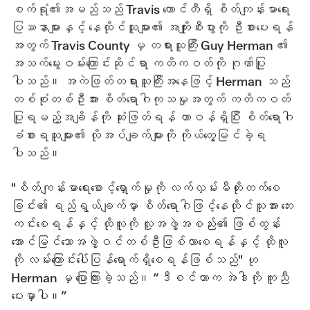
စက်ရုံ၏အမည်သည် Travis ကောင်တီရှိ စိတ်ကျန်းမာရေး
ပြဿနာများနှင့် နေထိုင်သူများ၏ အကျိုးစီးပွားကို ဦးစားပေးရန်
အတွက် Travis County မှ တရားသူကြီး Guy Herman ၏
အသက်မွေးဝမ်းကြောင်းဆိုင်ရာ ကတိကဝတ်ကို ဂုဏ်ပြု
ပါသည်။ အကဲဖြတ်တရားသူကြီးအနေဖြင့် Herman သည်
တစ်စုံတစ်ဦးအား စိတ်ရောဂါကုသမှုအတွက် ကတိကဝတ်
ပြုရမည့်အချိန်ကို ဆုံးဖြတ်ရန် တာဝန်ရှိပြီး စိတ်ရောဂါ
ခံစားရသူများ၏ လိုအပ်ချက်များကို ကိုယ်တွေ့မြင်ခဲ့ရ
ပါသည်။
"စိတ်ကျန်းမာရေးစောင့်ရှောက်မှုကို လက်လှမ်းမီတိုးတက်စေ
ခြင်း၏ ရည်ရွယ်ချက်မှာ စိတ်ရောဂါဖြင့်နေထိုင်သူအား ဘေး
ကင်းစေရန်နှင့် ထိုလူကို လူ့အဖွဲ့အစည်း၏ ဖြစ်ထွန်း
အောင်မြင်သောအဖွဲ့ဝင်တစ်ဦးဖြစ်လာစေရန်နှင့် ထိုလူ
ကို လမ်းကြောင်းပေါ်ပြန်ရောက်ရှိစေရန်ဖြစ်သည်" ဟု
Herman မှ ပြောကြားခဲ့သည်။ “ဒီစင်တာက အဲဒါကို ကူညီ
ပေးမှာပါ။”