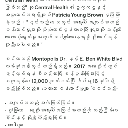
ဖြစ်သည်" ဟု Central Health ၏ဥက္ကဌနှင့်
အမှုဆောင်အရာရှိချုပ် Patricia Young Brown မှပြောကြား
ခဲ့သည်။ "၎င်းသည် ဒေသတွင်း အရေးပေါ် အကျပ်အတည်း
ဝန်ဆောင်မှုများကို ပိုမိုကောင်းမွန်လာစေပြီး လူများကို သင့်လျော်
သော စောင့်ရှောက်မှုအတွက် သင့်လျော်သော နေရာသို့ ပို့ဆောင်ရန်
ကူညီပေးပါမည်။"
စင်တာသည် Montopolis Dr. နှင့် E. Ben White Blvd
လမ်းဆုံအနီးတွင် တည်ရှိသည်။ 2017 အစောပိုင်းတွင်
ဖွင့်လှစ်ရန် စီစဉ်ထားပြီး ခန့်မှန်းခြေအားဖြင့်
စတုရန်းပေ 12,000 ကျယ်ဝန်းပြီး အိပ်ရာ 16 လုံးပါရှိ
မည်ဖြစ်သည်။ ပေးထားသော ဝန်ဆောင်မှုများ ပါဝင်သည်-
· အကျပ်အတည်း အကဲဖြတ်ခြင်း။
· လုံခြုံသော၊ ရေတိုအရေးပေါ်အကြပ်အတည်းကို တည်ငြိမ်စေ
ခြင်းနှင့် တိုးချဲ့ကြည့်ရှုခြင်း။
· ဆေးဝါးများ