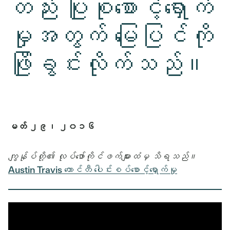
တည်း ပြုစုစောင့်ရှောက်
မှုအတွက် မြေပြင်ကို
ဖြိုခွင်းလိုက်သည်။
မတ် ၂၉၊ ၂၀၁၆
ကျွန်ုပ်တို့၏ လုပ်ဖော်ကိုင်ဖက်များထံမှ သိရသည်။
Austin Travis ကောင်တီ ပေါင်းစပ်စောင့်ရှောက်မှု