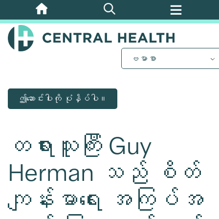
အဓိက
အကြောင်းအရာ
သို့
ကျော်သွား
ဗမာစာ
ပါ။
ဤဆောင်းပါးကို ပုံနှိပ်ပါ။
တရားသူကြီး Guy
Herman သည် စိတ်
ကျန်းမာရေး အကြပ်အ