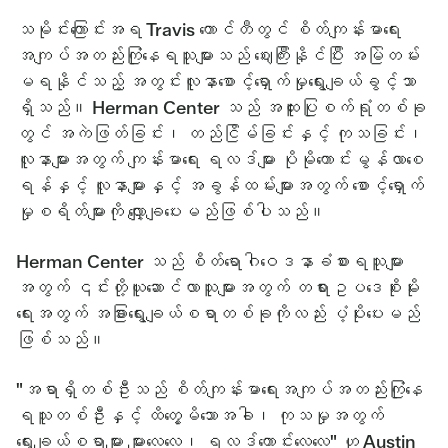
သမိုင်းကြောင်းအရ Travis ကောင်တီတွင် စိတ်ကျန်းမာရေး
အကျပ်အတည်းကြုံနေရသူများသည် ဈေးကြီးနိုင်ပြီး အမြဲတမ်း
မရနိုင်သည့် အတွင်းလူနာစောင့်ရှောက်မှုရွေးချယ်ခွင့်သာ
ရှိသည်။ Herman Center သည် အထူးပြုစက်ရုံတစ်ခု
တွင် အကဲဖြတ်ခြင်း၊ တည်ငြိမ်ခြင်းနှင့် ကုသခြင်း၊
လူနာများအတွက် ကျန်းမာရေး ရလဒ်များ ပိုမိုကောင်းမွန်လာစေ
ရန်နှင့် လူနာများနှင့် အခွန်ထမ်းများအတွက် စောင့်ရှောက်
မှုစရိတ်များကို လျှော့ချပေးမည်ဖြစ်ပါသည်။
Herman Center သည် စိတ်ရောဂါဝေဒနာခံစားရသူများ
အတွက် ၎င်းတို့ယူဆောင်လာသူများအတွက် တရားဥပဒေစိုးမိုး
ရေးအတွက် အခြားရွေးချယ်စရာတစ်ခုကိုလည်း ပံ့ပိုးပေးမည်
ဖြစ်သည်။
"အရာရှိတစ်ဦးသည် စိတ်ကျန်းမာရေးအကျပ်အတည်းကြုံနေ
ရသူတစ်ဦးနှင့် ထိတွေ့မိသောအခါ၊ ကုသမှုအတွက်
ရွေးချယ်စရာများ များလေလေ၊ ရလဒ်ကောင်းလေလေ" ဟု Austin