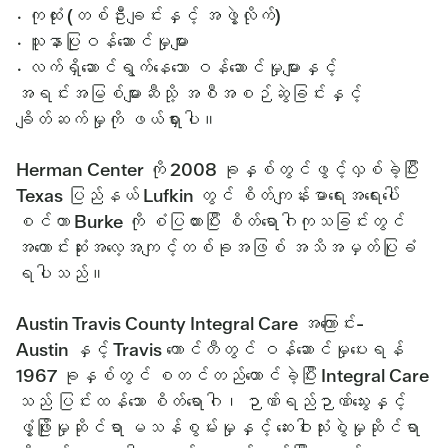
· ကုထုံး (တစ်ဦးချင်းနှင့် အဖွဲ့လိုက်)
· သူနာပြုဝန်ဆောင်မှုများ
· လက်ရှိဆောင်ရွက်နေသော ဝန်ဆောင်မှုများနှင့်
အရင်းအမြစ်များဆီသို့ အစီအစဉ်ဆွဲခြင်းနှင့်
ချိတ်ဆက်မှုကို ဖယ်ရှားပါ။
Herman Center ကို 2008 ခုနှစ်တွင်ဖွင့်လှစ်ခဲ့ပြီး
Texas ပြည်နယ် Lufkin တွင် စိတ်ကျန်းမာရေးအရေးပေါ်
စင်တာ Burke ကို စံပြထားပြီး စိတ်ရောဂါကုသခြင်းတွင်
အကောင်းဆုံးအလေ့အကျင့်တစ်ခုအဖြစ် အသိအမှတ်ပြုခံ
ရပါသည်။
Austin Travis County Integral Care အကြောင်း-
Austin နှင့် Travis ကောင်တီတွင် ဝန်ဆောင်မှုပေးရန်
1967 ခုနှစ်တွင် စတင်တည်ထောင်ခဲ့ပြီး Integral Care
သည် ပြင်းထန်သော စိတ်ရောဂါ၊ ဉာဏ်ရည်ဉာဏ်သွေးနှင့်
ဖွံ့ဖြိုးမှုဆိုင်ရာ မသန်စွမ်းမှုနှင့် ဆေးဝါးသုံးစွဲမှုဆိုင်ရာ