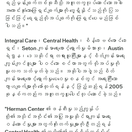
ရည်မှန်းချက်တစ်ခုဆီသို့ အတူတကွလုပ်ဆောင်သောအခါ
အကောင်းဆုံးသောဖြေရှင်းချက်များကို တွေ့ရှိနိုင်သည်ကို ပြသ
ခြင်းဖြင့် ရေရှည်လိုအပ်ချက်ကို ဖြေရှင်းပေးမည်ဖြစ်
ပါသည်။"
Integral Care၊ Central Health၊ စိန့်ဒေးဗစ်ဖောင်ဒေး
ရှင်း၊ Seton ကျန်းမာရေးစောင့်ရှောက်မှုမိသားစု၊ Austin
ရဲဌာန၊ ဒေသဆိုင်ရာ တရားသူကြီးများနှင့် စိတ်ကျန်းမာရေး
ကျွမ်းကျင်သူများ ပါဝင်သော စင်တာအတွက် လိုအပ်မှုကို
မူလက သတ်မှတ်ခဲ့သည်။ အဆိုပါအဖွဲ့သည် စိတ်
ကျန်းမာရေးစောင့်ရှောက်မှုပေးဝေမှုစနစ်တွင် အရေးကြီးသော
ကွာဟချက်များကို ဖော်ထုတ်ရန်နှင့် ဖြည့်ဆည်းရန် 2005
ခုနှစ်ကတည်းက အတူတကွပူးပေါင်းလုပ်ဆောင်ခဲ့သည်။
"Herman Center ၏ဖန်တီးမှုသည်ကျွန်ုပ်
တို့၏အသိုင်းအဝိုင်း၏အပြုအမူဆိုင်ရာကျန်းမာရေး
ဝန်ဆောင်မှုများအတွက်တိုးတက်မှုများကိုဦးတည်ရန်
Central Health ၏ကတိတော်၏တစ်စိတ်တစ်ပိုင်း