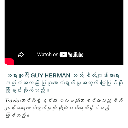
တရားသူကြီး GUY HERMAN သည် စိတ်ကျန်းမာရေး
အကြပ်အတည်း ပြုစုစောင့်ရှောက်မှုအတွက် မြေပြင်ကို
ဖြိုခွင်းလိုက်သည်။
Travis ကောင်တီရှိ ၎င်း၏ ပထမဆုံးသော စင်တာသည် စိတ်
ကျန်းမာရေးစောင့်ရှောက်မှုကို တိုးချဲ့ဝင်ရောက်နိုင်မည်
ဖြစ်သည်။