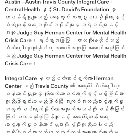
Austin—Austin Travis County Integral Care၊
Central Health နှင့် St. David's Foundation မှ
တာဝန်ရှိသူများသည် ယနေ့တွင် တရားဥပဒေစိုးမိုးရေးနှင့်
စိတ်ကျန်းမာရေးအသိုင်းအဝိုင်းများမှ အဖွဲ့ဝင်များနှင့်
အတူ Judge Guy Herman Center for Mental Health
Crisis Care၊ ရပ်ရွာအခြေပြု၊ ကာလတိုနေထိုင်သည့်
စိတ်ရောဂါကုထုံးဆိုင်ရာ အထောက်အကူပြု အဆောက်အအုံဖြစ်
သည့် Judge Guy Herman Center for Mental Health
Crisis Care၊
Integral Care မှ လည်ပတ်ဆောင်ရွက်သော Herman
Center သည် Travis County ၏ အရေးပေါ် စိတ်ရောဂါကု
ဝန်ဆောင်မှုများသို့ လုံလောက်သောဝင်ရောက်ခွင့်မရှိခြင်းအား
ကူညီဖြေရှင်းပေးမည်ဖြစ်ပြီး အကျပ်အတည်းစောင့်ရှောက်မှု
အတွက် ဝင်ရောက်နိုင်သောအချက်အသစ်ကို ဖန်တီးခြင်း
ဖြင့် ပထမဆုံးတုံ့ပြန်သူနှင့် အရေးပေါ်ကျန်းမာရေး
စောင့်ရှောက်မှုဝန်ဆောင်မှုများကို ပံ့ပိုးကူညီပေးပါမည်။
အဆိုပါစင်တာသည် ဒေသတွင်းကျန်းမာရေးစောင့်ရှောက်မှု