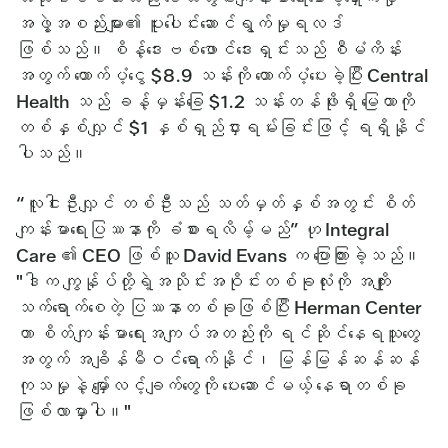
အဖွဲ့အစည်းများ၏ ပူးပေါင်းဆောင်ရွက်မှုရလဒ်
ဖြစ်သည်။ စိန့်ဒေးဗစ်ဖောင်ဒေးရှင်းသည် စီမံကိန်း
အတွက် ထောက်ပံ့ငွေ $8.9 သန်းကို ထောက်ပံ့ပေးခဲ့ပြီး Central
Health သည် ခန့်မှန်းခြေ $1.2 သန်းတန်ဖိုးရှိ မြေယာကို
တစ်နှစ်လျှင် $1 နှစ်ရှည်ငှားရမ်းခြင်းဖြင့် ရရှိနိုင်
ပါသည်။
“လူငါးဦးလျှင် တစ်ဦးသည် သတ်မှတ်နှစ်အတွင်း စိတ်
ကျန်းမာရေးပြဿနာကို ခံစားရလိမ့်မည်” ဟု Integral
Care ၏ CEO ဖြစ်သူ David Evans က ပြောကြားခဲ့သည်။
"ဒါက ကျွန်ုပ်တို့ရဲ့အသိုင်းအဝိုင်းတစ်ခုလုံးကို အကျိုး
သက်ရောက်စေတဲ့ ပြဿနာတစ်ခုဖြစ်ပြီး Herman Center
ဟာ စိတ်ကျန်းမာရေးအကျပ်အတည်းကို ရင်ဆိုင်နေရသူတွေ
အတွက် အချိန်မီဝင်ရောက်နိုင်၊ မြန်မြန်ဆန်ဆန်
ကုသမှုနဲ့ မျှော်လင့်ချက်တွေကို ပေးဆောင်မယ့် နေရာတစ်ခု
ဖြစ်လာမှာပါ။"