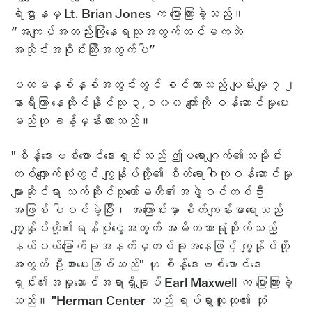
ရဲဌာနမှ Lt. Brian Jones က ပြောကြားခဲ့သည်။
“အကျပ်အတည်းကြုံနေရသူအတွက်တင်မကဘဲ
အသိုင်းအဝိုင်းကြီးအတွက်ပါ”
ပထမနှစ်နှစ်အတွင်းတွင် စင်တာသည် ပျမ်းမျှ ၇၂
နာရီကြာ နေထိုင်နိုင်သူ ၃,၁၀၀ ကျော်ကို ဝန်ဆောင်မှုပေး
မည်ဟု ခန့်မှန်းထားသည်။
"စိန့်ဒေးဗစ်ဖောင်ဒေးရှင်းသည် ဤပရောဂျက်၏သမိုင်း
တစ်လျှောက်လုံးတွင် ကျွန်ုပ်တို့၏ စိတ်ရောဂါကုဝန်ဆောင်မှု
များဆိုင်ရာ သက်ဆိုင်သူကော်မတီ၏အဖွဲ့ဝင်တစ်ဦး
အဖြစ် ပါဝင်ခဲ့ပြီး၊ အကြောင်းမှာ စိတ်ကျန်းမာရေးသည်
ကျွန်ုပ်တို့၏ရန်ပုံငွေအတွက် အဓိကအာရုံစိုက်သည့်
နယ်ပယ်ခြောက်ခုအနက်မှတစ်ခုအနေဖြင့် ကျွန်ုပ်တို့
အတွက် ဦးစားပေးဖြစ်သည်" ဟု စိန့်ဒေးဗစ်ဖောင်ဒေး
ရှင်း၏အမှုဆောင်အရာရှိချုပ် Earl Maxwell က ပြောကြားခဲ့
သည်။ "Herman Center သည် ရပ်ရွာလူထု၏ ဘုံ