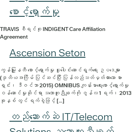
စောင့်ရှောက်မှု
TRAVIS စီရင်စု INDIGENT Care Affiliation
Agreement
Ascension Seton
ကွန်မြူနတီ စောင့်ရှောက်မှု ပူးပေါင်းဆောင်ရွက်ရေး ဥပဒေများ
(ဒုတိယအကြိမ် ပြင်ဆင်ပြီး ပြန်လည်သတ်မှတ်ထားသော ဗား
ရှင်း၊ ဒီဇင်ဘာ 2015) OMNIBUS ကျန်းမာရေးစောင့်ရှောက်မှု
ဝန်ဆောင်မှုဆိုင်ရာ သဘောတူညီချက်ကို ဇွန်လ 1 ရက်၊ 2013
ခုနှစ် တွင် ရက်စွဲဖြင့် […]
တည်ဆောက်ဆဲ IT/Telecom
Solutions သဘောတူညီချက်