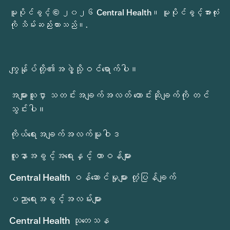
မူပိုင်ခွင့် © ၂၀၂၆ Central Health။ မူပိုင်ခွင့်အားလုံး
ကို သိမ်းဆည်းထားသည်။.
ကျွန်ုပ်တို့၏အဖွဲ့သို့ဝင်ရောက်ပါ။
အများသူငှာ သတင်းအချက်အလတ် တောင်းဆိုချက်ကို တင်
သွင်းပါ။
ကိုယ်ရေးအချက်အလက်မူဝါဒ
လူနာအခွင့်အရေးနှင့် တာဝန်များ
Central Health ဝန်ဆောင်မှုများ တုံ့ပြန်ချက်
ပညာရေးအခွင့်အလမ်းများ
Central Health သုတေသန