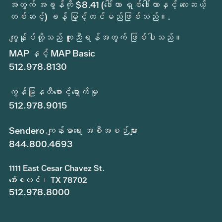
အတွက် အခွန်ကို $8.41 (ဒေါ်လာ ရှစ်ဒေါ်လာနှင့် လေးဆယ့်
တစ်ဆင့်) ခန့် မြှင့်တင်မည်ဖြစ်သည်။.
ကျွန်ုပ်တို့သည် ကူညီရန်အတွက် ဖြစ်ပါသည်။
MAP နှင့် MAP Basic
512.978.8130
ကွန်မြူနတီစောင့်ရှောက်မှု
512.978.9015
Sendero ကျန်းမာရေး အစီအစဉ်များ
844.800.4693
1111 East Cesar Chavez St.
အော်စတင်၊ TX 78702
512.978.8000