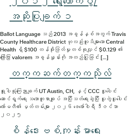
၂၀၁၂ ရွေးကောက်ပွဲ/
အဆိုပြုချက် ၁
Ballot Language သည် 2013 အခွန်နှစ်အတွက် Travis
County Healthcare District ဟုလည်းလူသိများသော Central
Health ရှိ $100 တန်ဖိုးဖြတ်မှုတစ်ခုလျှင် $0.129 ၏
ကြော်ငြာ valorem အခွန်နှုန်းကို အတည်ပြုခြင်း […]
တက္ကဆက်တက္ကသိုလ်
ရူပါရုံကြေညာချက် UT Austin, CH, နှင့် CCC ပူးပေါင်း
ဆောင်ရွက်ရေး သဘောတူစာချုပ် အပြီးသတ်ရေးဆွဲပြီး ပူးတွဲပူးပေါင်း
ကော်မတီ၏ မှတ်တမ်းများ ၂၀၂၆ ဖေဖော်ဝါရီ ဒီဇင်ဘာ
၂၀၂၅
စိန့်ဒေးဗစ်ကျန်းမာရေး