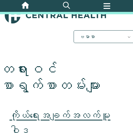
အဓိက
အကြောင်းအရာ
သို့
ကျော်သွား
ပါ။
ဗမာစာ
တရားဝင်
စာရွက်စာတမ်းများ
ကိုယ်ရေးအချက်အလက်မူ
ဝါဒ