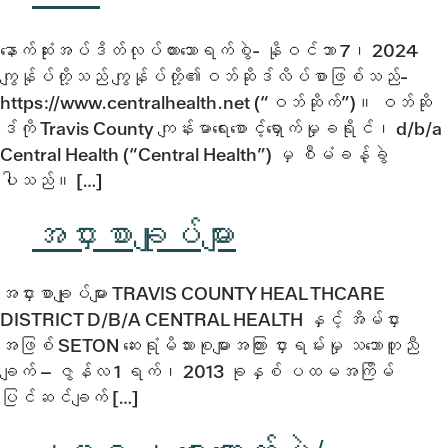
နောက်ဆုံးအပ်ဒိတ်လုပ်ထားသောရက်စွဲ- နိုဝင်ဘာ 7၊ 2024
ကျွန်ုပ်တို့သည် ကျွန်ုပ်တို့၏ဝဘ်ဆိုဒ်လိပ်စာဖြစ်သည်-
https://www.centralhealth.net (“ဝဘ်ဆိုက်”)။ ဝဘ်ဆို
ဒ်ကို Travis County ကျန်းမာရေးစောင့်ရှောက်မှုခရိုင်၊ d/b/a
Central Health (“Central Health”) မှ စီမံခန့်ခွဲ
ပါသည်။ […]
အငှားစာချုပ်များ
အငှားစာချုပ်များ TRAVIS COUNTY HEAL THCARE
DISTRICT D/B/A CENTRAL HEALTH နှင့် အိမ်ငှား
အဖြစ် SETON ဆေးရုံမိသားစုများအကြား ငှားရမ်းမှု သဘောတူညီ
ချက် – ဇွန်လ 1 ရက်၊ 2013 ခုနှစ် ပထမအကြိမ်
ပြင်ဆင်ချက် […]