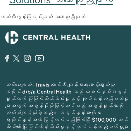
တယ်လီကွန်းဖြေရှင်းချက် သဘောတူညီချက်
သတိပေးချက်- Travis ကောင်တီ ကျန်းမာရေးစောင့်ရှောက်မှု
ခရိုင် d/b/a Central Health သည် ယခင်နှစ်အခွန်
နှုန်းထက် ပြုပြင်ထိန်းသိမ်းမှုနှင့် လုပ်ငန်းလည်ပတ်မှု
များအတွက် အခွန်ပိုမိုမြှင့်တင်မည့် အခွန်နှုန်းထားကို
လက်ခံကျင့်သုံးခဲ့သည်။ အခွန်နှုန်းထားကို ၈
ရာခိုင်နှုန်းအထိ မြှင့်တင်မည်ဖြစ်ပြီး $100,000 တန်
အိမ်၏ ပြုပြင်ထိန်းသိမ်းမှုနှင့် လုပ်ငန်းလည်ပတ်မှုများ