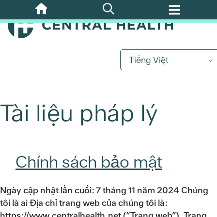
Bỏ
qua
nội
dung
chính
Tiếng Việt
Tài liệu pháp lý
Chính sách bảo mật
Ngày cập nhật lần cuối: 7 tháng 11 năm 2024 Chúng
tôi là ai Địa chỉ trang web của chúng tôi là:
https://www.centralhealth.net (“Trang web”). Trang