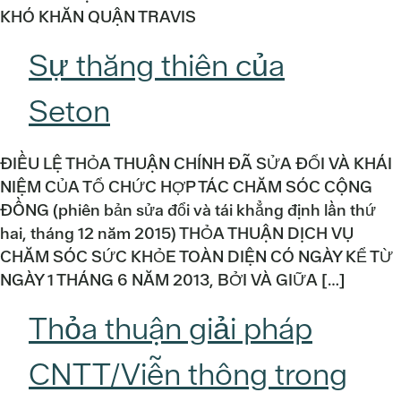
KHÓ KHĂN QUẬN TRAVIS
Sự thăng thiên của
Seton
ĐIỀU LỆ THỎA THUẬN CHÍNH ĐÃ SỬA ĐỔI VÀ KHÁI
NIỆM CỦA TỔ CHỨC HỢP TÁC CHĂM SÓC CỘNG
ĐỒNG (phiên bản sửa đổi và tái khẳng định lần thứ
hai, tháng 12 năm 2015) THỎA THUẬN DỊCH VỤ
CHĂM SÓC SỨC KHỎE TOÀN DIỆN CÓ NGÀY KỂ TỪ
NGÀY 1 THÁNG 6 NĂM 2013, BỞI VÀ GIỮA […]
Thỏa thuận giải pháp
CNTT/Viễn thông trong