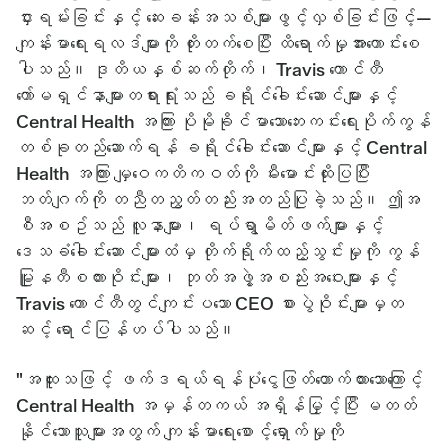
ငှားရမ်းခြင်းနှင့် ဆေးခန်းအသစ်များဖွင့်လှစ်ခြင်းဖြင့်—
ကျန်းမာရေးရလဒ်များကို တိုးတက်စေပြီး ထိရောက်မှုအားကောင်းစေ
ပါသည်။ ဒုတိယနှစ်ဆက်တိုက်၊ Travis ကောင်တီ
ကော်မရှင်နာများတရားရုံးသည် ခရိုင်ခေါင်းဆောင်များနှင့်
Central Health အကြား ပိုမိုခိုင်မာသောဘေးကင်းရေးပိုက်ကွန်
တစ်ခုတည်ဆောက်ရန် ခရိုင်ခေါင်းဆောင်များနှင့် Central
Health အကြား မျှဝေကတိကဝတ်ကို မီးမောင်းထိုးပြပြီး
ဘတ်ဂျက်ကို တညီတညွတ်တည်းအတည်ပြုခဲ့သည်။ ဤအ
စီအစဥ်သည် လူနာများ၊ ရပ်ရွာမိတ်ဖက်များနှင့်
ဒေသခံခေါင်းဆောင်များထံမှ တိုက်ရိုက်ထည့်သွင်းမှုကို ကွန်
မြူနတီစကားဝိုင်းများ၊ ဘုတ်အဖွဲ့အစည်းအဝေးများနှင့်
Travis ကောင်တီတွင်ကျင်းပသော CEO စားပွဲဝိုင်းများမှတ
ဆင့် ရောင်ပြန်ဟပ်ပါသည်။
"အထူးသဖြင့် ဖက်ဒရယ်ရန်ပုံငွေဖြတ်တောက်ထားသောကြောင့်
Central Health အမှန်တကယ် အရှိန်မြှင့်ပြီး မတတ်
နိုင်သောသူများအတွက် ကျန်းမာရေးစောင့်ရှောက်မှုကို