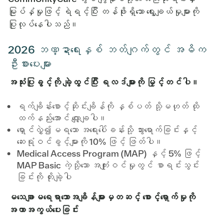
မြုပ်နှံမှုဖြင့် ရဲရင့်ပြီး တန်ဖိုးရှိသော ရွေးချယ်မှုများကို
ပြုလုပ်နေပါသည်။
2026 ဘဏ္ဍာရေးနှစ် ဘတ်ဂျက်တွင် အဓိက
ဦးစားပေးများ
အသုံးပြုခွင့်ကို ချဲ့ထွင်ပြီး ရလဒ်များကို မြှင့်တင်ပါ။
ရက်ချိန်းစောင့်ဆိုင်းချိန်ကို နှစ်ပတ် သို့မဟုတ် ထို
ထက်နည်းအောင် လျှော့ချပါ။
ရှောင်လွှဲ၍မရသော အရေးပေါ်ခန်းသို့ သွားရောက်ခြင်းနှင့်
ဆေးရုံဝင်ခွင့်များကို 10% ဖြင့် ဖြတ်ပါ။
Medical Access Program (MAP) နှင့် 5% ဖြင့်
MAP Basic ကဲ့သို့သော အကျုံးဝင်မှုတွင် စာရင်းသွင်း
ခြင်းကို တိုးချဲ့ပါ
မသေချာမရေရာသောအချိန်များမှတဆင့် စောင့်ရှောက်မှုကို
အကာအကွယ်ပေးခြင်း