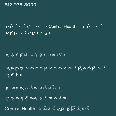
512.978.8000
မူပိုင်ခွင့် © ၂၀၂၆ Central Health။ မူပိုင်ခွင့်
အားလုံးကို သိမ်းဆည်းထားသည်။.
ကျွန်ုပ်တို့၏အဖွဲ့သို့ဝင်ရောက်ပါ။
အများသူငှာ သတင်းအချက်အလတ် တောင်းဆိုချက်ကို တင်
သွင်းပါ။
ကိုယ်ရေးအချက်အလက်မူဝါဒ
လူနာအခွင့်အရေးနှင့် တာဝန်များ
Central Health ဝန်ဆောင်မှုများ တုံ့ပြန်ချက်