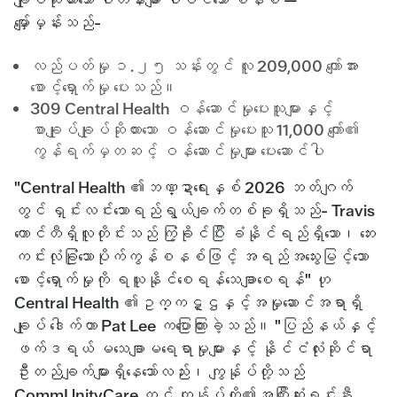
မျှော်မှန်းသည်-
လည်ပတ်မှု ၁.၂၅ သန်းတွင် လူ 209,000 ကျော်အား
စောင့်ရှောက်မှု ပေးသည်။
309 Central Health ဝန်ဆောင်မှုပေးသူများနှင့်
စာချုပ်ချုပ်ဆိုထားသော ဝန်ဆောင်မှုပေးသူ 11,000 ကျော်၏
ကွန်ရက်မှတဆင့် ဝန်ဆောင်မှုများ ပေးဆောင်ပါ
"Central Health ၏ဘဏ္ဍာရေးနှစ် 2026 ဘတ်ဂျက်
တွင် ရှင်းလင်းသောရည်ရွယ်ချက်တစ်ခုရှိသည်- Travis
ကောင်တီရှိလူတိုင်းသည် ကြံ့ခိုင်ပြီး ခံနိုင်ရည်ရှိသော၊ ဘေး
ကင်းလုံခြုံသောပိုက်ကွန်စနစ်ဖြင့် အရည်အသွေးမြင့်သော
စောင့်ရှောက်မှုကို ရယူနိုင်စေရန်သေချာစေရန်" ဟု
Central Health ၏ဥက္ကဋ္ဌနှင့်အမှုဆောင်အရာရှိ
ချုပ် ဒေါက်တာ Pat Lee ကပြောကြားခဲ့သည်။ "ပြည်နယ်နှင့်
ဖက်ဒရယ် မသေချာမရေရာမှုများနှင့် နိုင်ငံလုံးဆိုင်ရာ
ဦးတည်ချက်များရှိနေသော်လည်း၊ ကျွန်ုပ်တို့သည်
CommUnityCare တွင် ကျွန်ုပ်တို့၏အကြီးဆုံးရင်းနှီး