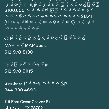
နှုန်းထားကို ၈ ရာခိုင်နှုန်းအထိ မြှင့်တင်မည်ဖြစ်ပြီး
$100,000 တန် အိမ်၏ ပြုပြင်ထိန်းသိမ်းမှုနှင့်
လုပ်ငန်းလည်ပတ်မှုများအတွက် အခွန်ကို $8.41
(ဒေါ်လာ ရှစ်ဒေါ်လာနှင့် လေးဆယ့်တစ်ဆင့်) ခန့် မြှင့်
တင်မည်ဖြစ်သည်။.
ကျွန်ုပ်တို့သည် ကူညီရန်အတွက် ဖြစ်ပါသည်။
MAP နှင့် MAP Basic
512.978.8130
ကွန်မြူနတီစောင့်ရှောက်မှု
512.978.9015
Sendero ကျန်းမာရေး အစီအစဉ်များ
844.800.4693
1111 East Cesar Chavez St.
အော်စတင်၊ TX 78702