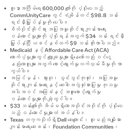
လူနာအကြိမ်ရေ 600,000 ကျော်ကို ပံ့ပိုးပေးသည့်
CommUnityCare တွင် စံချိန်တင် $98.8 သန်း
ရင်းနှီးမြှုပ်နှံမှုကို ပေးပါ။
စိတ်ပိုင်းဆိုင်ရာ အပြုအမူဆိုင်ရာ ကျန်းမာရေး
ဝန်ဆောင်မှုများကို ပံ့ပိုးရန်အတွက် $34 သန်း ရင်းနှီး
မြှုပ်နှံပြီး ယခင်နှစ်ထက် $9 သန်း တိုးလာပါသည်။
Medicaid နှင့် Affordable Care Act (ACA)
ထောက်ပံ့မှုများတွင် လျှော့ချမှုများရှိနေသော်လည်း ဝင်ငွေ
နည်းသောလူများအတွက် စောင့်ရှောက်မှုလက်လှမ်းမီမှုကို ကာ
ကွယ်ပါ။
အမြင်မှန်၊ သွားတု၊ သွင်းသွင်းကုထုံး၊ အပြုအမူ
ဆိုင်ရာ ကျန်းမာရေးနှင့် ဆေးဝါးအလွဲသုံးစားပြုမှု ကုသမှု
အပါအဝင် အခြေခံနှင့် အထူးစောင့်ရှောက်မှု
ဝန်ဆောင်မှုများကို ချဲ့ထွင်ပါ။
$33 သန်းကျော်ကို အိမ်မရှိသောအသိုင်းအဝိုင်းကို ပံ့ပိုးပေး
သည့် ဝန်ဆောင်မှုများထံ အပ်နှံပါ။
Texas တက္ကသိုလ်ရှိ Dell ဆေးကျောင်း၊ လူမည်းအမျိုးသား
ကျန်းမာရေးဆေးခန်း၊ Foundation Communities၊