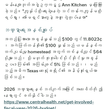
မန်နေဂျာဘုတ်အဖွဲ့ဥက္ကဋ္ဌ Ann Kitchen မှ ပြောကြား
ခဲ့သည်။ "ကျွန်ုပ်တို့ ရေးဆွဲနေတဲ့ သင်တန်းက ကျွန်မတို့
ရပ်ရွာ၊ ကော်မရှင်နာတွေနဲ့ အတူ တွဲလုပ်နေတာ"
ဘဏ္ဍာရေးအနှစ်ချုပ်
အတည်ပြုထားသောအခွန်နှုန်းသည် $100 တွင် 11.8023¢
၊ အကဲဖြတ်တန်ဖိုး၏ $100 နှုန်းသည် ယမန်နှစ်က
ထက် ပျမ်းမျှ homestead အတွက် တစ်နှစ်လျှင် $64
ပိုများသည်၊ သို့မဟုတ် စုစုပေါင်းပိုင်ဆိုင်မှုအခွန်
ဥပဒေကြမ်း၏ အကြမ်းဖျင်း 5% ဖြစ်သည်၊၊ မည်
သည့်အဓိက Texas ဆေးရုံခရိုင်၏ အနိမ့်ဆုံးရှယ်ယာ
ဖြစ်သည်။
2026 ဘဏ္ဍာရေးနှစ် ဘတ်ဂျက်အကြောင်း အသေးစိတ်ကို ဤ
နေရာတွင် ဖတ်နိုင်ပါသည်။
https://www.centralhealth.net/get-involved-
fiscal-year-2026-budget/