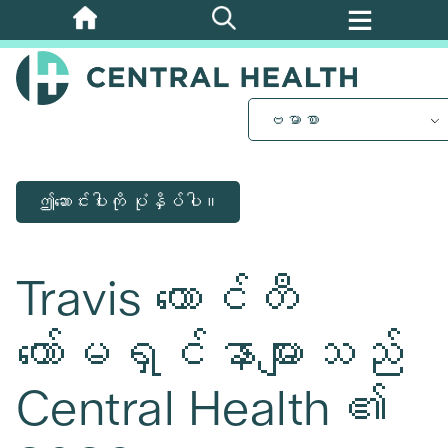
အဓိက
အကြောင်းအရာ
သို့
ကျော်သွား
ဗမာစာ
ပါ။
ဤဆောင်းပါးကို ပုံနှိပ်ပါ။
Travis ကောင်တီ
ကော်မရှင်နာများသည်
Central Health ၏