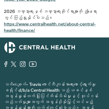
2026 ဘဏ္ဍာရေးနှစ် ဘဏ္ဍာရေးဆိုင်ရာများကို ဤနေရာ
တွင် ကြည့်ရှုနိုင်ပါသည်။
https://www.centralhealth.net/about-central-
health/finance/
သတိပေးချက်- Travis ကောင်တီ ကျန်းမာရေးစောင့်ရှောက်မှု
ခရိုင် d/b/a Central Health သည် ယခင်နှစ်
အခွန်နှုန်းထက် ပြုပြင်ထိန်းသိမ်းမှုနှင့် လုပ်ငန်း
လည်ပတ်မှုများအတွက် အခွန်ပိုမိုမြှင့်တင်မည့်
အခွန်နှုန်းထားကို လက်ခံကျင့်သုံးခဲ့သည်။ အခွန်