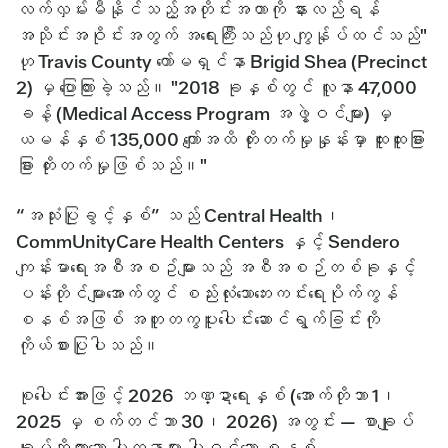
လက်လှမ်းမီနိုင်သည့်အတိုင်းအတာကို နားလည်ရန်
အသိုင်းအဝိုင်းအတွက် အရေးကြီးသည်ဟု ကျွန်ုပ်ထင်သည်"
ဟု Travis County ကော်မရှင်နာ Brigid Shea (Precinct
2) မှ ပြောကြားခဲ့သည်။ "2018 ခုနှစ်တွင် လူနာ 47,000
ခန့် (Medical Access Program အဖွဲ့ဝင်များ) မှ
ယမန်နှစ် 135,000 ကျော်အထိ တိုးတက်မှုနှုန်းမှာ ထူးထူးခြား
ခြား တိုးတက်မှုဖြစ်သည်။"
“အသုံးပြုခွင့်နှစ်” သည် Central Health၊
CommUnityCare Health Centers နှင့် Sendero
ကျန်းမာရေးအစီအစဥ်များသည် အစီအစဉ်တစ်ခုနှင့်
ပန်းတိုင်များအောက်တွင် စည်းလုံးသောဘေးကင်းရေးပိုက်ကွန်
စနစ်အဖြစ် အတူတကွပူးပေါင်းဆောင်ရွက်ခြင်းကို
ကိုယ်စားပြုပါသည်။
စုပေါင်းအားဖြင့် 2026 ဘဏ္ဍာရေးနှစ် (အောက်တိုဘာ 1၊
2025 မှ စက်တင်ဘာ 30၊ 2026) အတွင်း — စာချုပ်
ချုပ်ဆိုထားသော ပါတနာများ ပါဝင်သော စနစ် —