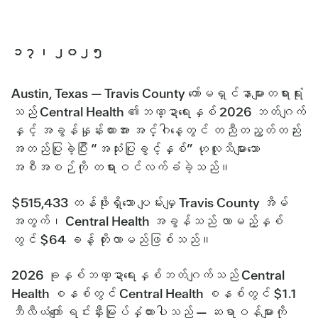
၁၇၊ ၂၀၂၅
Austin, Texas — Travis County ကော်မရှင်နာများတရားရုံး
သည် Central Health ၏ဘဏ္ဍာရေးနှစ် 2026 ဘတ်ဂျက်
နှင့် အခွန်နှုန်းထားအား အင်္ဂါနေ့တွင် တညီတညွတ်တည်း
အတည်ပြုခဲ့ပြီး “အသုံးပြုခွင့်နှစ်” ဟုလူသိများသော
အစီအစဉ်ကို တရားဝင်လက်ခံခဲ့သည်။
$515,433 တန်ဖိုးရှိသော ပျမ်းမျှ Travis County အိမ်
အတွက်၊ Central Health အခွန်သည် လာမည့်နှစ်
တွင် $64 ခန့် တိုးလာမည်ဖြစ်သည်။
2026 ခုနှစ်ဘဏ္ဍာရေးနှစ်ဘတ်ဂျက်သည် Central
Health စနစ်တွင် Central Health စနစ်တွင် $1.1
ဘီလီယံကျော် ရင်းနှီးမြုပ်နှံထားပါသည် — ဆရာဝန်များကို