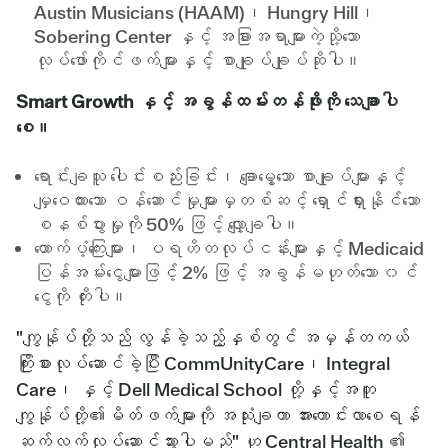
Austin Musicians (HAAM)၊ Hungry Hill၊
Sobering Center နှင့် အခြားအရာများကဲ့သို့သော
လုပ်ဖော်ကိုင်ဖက်များနှင့် စာချုပ်ချုပ်ဆိုပါ။
Smart Growth နှင့် အခွန်ထမ်းတန်ဖိုးကို သေချာပါ
စေ။
ရောင်းချသူ ပေါင်းစည်းခြင်း၊ ချောမွေ့သော စာချုပ်များနှင့်
မျှဝေထားသော ဝန်ဆောင်မှုများမှတစ်ဆင့် ရှောင်ရှားနိုင်သော
စနစ်ပွားမှုကို 50% ဖြင့် လျှော့ချပါ။
ထောက်ပံ့ကြေးများ၊ ပရဟိတလုပ်ငန်းများနှင့် Medicaid
ပြန်အမ်းငွေများဖြင့် 2% ဖြင့် အခွန်မဟုတ်သော ၀င်
ငွေကို တိုးပါ။
"ကျွန်ုပ်တို့သည် လွန်ခဲ့သည့်နှစ်တွင် အမှန်တကယ်
ကြိုးစားလုပ်ဆောင်ခဲ့ပြီး CommUnityCare၊ Integral
Care၊ နှင့် Dell Medical School တို့နှင့်အတူ
ကျွန်ုပ်တို့၏မိတ်ဖက်များကို အသုံးချကာ အားကောင်းလာစေရန်
ဆက်လက်လုပ်ဆောင်သွားပါမည်" ဟု Central Health ၏