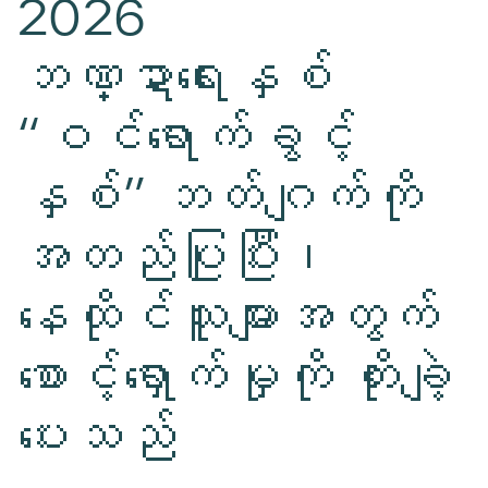
2026
ဘဏ္ဍာရေးနှစ်
“ဝင်ရောက်ခွင့်
နှစ်” ဘတ်ဂျက်ကို
အတည်ပြုပြီး၊
နေထိုင်သူများအတွက်
စောင့်ရှောက်မှုကို တိုးချဲ့
ပေးသည်