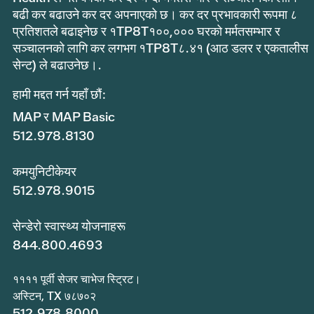
बढी कर बढाउने कर दर अपनाएको छ। कर दर प्रभावकारी रूपमा ८
प्रतिशतले बढाइनेछ र १TP8T१००,००० घरको मर्मतसम्भार र
सञ्चालनको लागि कर लगभग १TP8T८.४१ (आठ डलर र एकतालीस
सेन्ट) ले बढाउनेछ।.
हामी मद्दत गर्न यहाँ छौं:
MAP र MAP Basic
512.978.8130
कमयुनिटीकेयर
512.978.9015
सेन्डेरो स्वास्थ्य योजनाहरू
844.800.4693
११११ पूर्वी सेजर चाभेज स्ट्रिट।
अस्टिन, TX ७८७०२
512.978.8000