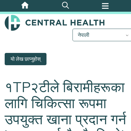
मुख्य
सामग्रीमा
जानुहोस्
नेपाली
यो लेख छाप्नुहोस्
१TP२टीले बिरामीहरूका
लागि चिकित्सा रूपमा
उपयुक्त खाना प्रदान गर्न