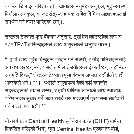
बनाउन डिजाइन गरिएको हो। खानाहरू मधुमेह-अनुकूल, मुटु-स्वस्थ,
मिर्गौला-अनुकूल, वा जठरांत्र-सहायक सहित विभिन्न आहारहरूलाई
समर्थन गर्न तयार पारिएका छन्।.
सेन्ट्रल टेक्सास फूड बैंकका अनुसार, ट्राभिस काउन्टीका लगभग
१८१TP७T बासिन्दाहरूले खाद्य असुरक्षाको अनुभव गर्छन्।.
“"हामी खाद्य पहुँच बिन्दुहरू प्रदान गर्न सक्छौं, र यदि मानिसहरूलाई
अवरोधहरू छन् भने, यसले हामीलाई उनीहरूलाई जहाँ छन् त्यहाँ भेट्न
अनुमति दिन्छ," सेन्ट्रल टेक्सास फूड बैंकका अध्यक्ष र सीईओ सारी
भात्स्केले भने। "१TP२टीले समुदायका केही बढी कमजोर
सदस्यहरूको ख्याल राख्छ, र हामी पौष्टिक खानाको साथ स्वास्थ्य
परिणामहरू सुधार गर्ने लक्ष्य राख्दै यस महत्त्वपूर्ण प्रयासमा साझेदारी
गर्न पाउँदा गर्व गर्छौं।"”
यो कार्यक्रम Central Health इनोभेसन फन्ड (CHIF) मार्फत
विकसित गरिएको थियो, जुन Central Health प्रबन्धक बोर्ड,