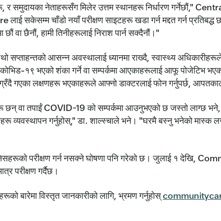
समुदायका नेताहरूसँग मिलेर उत्तम स्थानहरू निर्धारण गर्नेछौं," Central
 सकेसम्म चाँडो नयाँ परीक्षण साइटहरू खडा गर्न मद्दत गर्न प्रतिबद्ध छ
छौं वा छैनौं, हामी तिनीहरूलाई निराश पार्न सक्दैनौं।"
थो सप्ताहन्तको आसन्न अवस्थालाई ध्यानमा राख्दै, स्वास्थ्य अधिकारीहर
भिड-१९ भएको शंका गर्ने वा सम्पर्कमा आएकाहरूलाई आफू पोजेटिभ भएको
ग्रँदै गएका लक्षणहरू भएकाहरूले आफ्नो डाक्टरलाई फोन गर्नुपर्छ, आपतकाल
रू छन् वा तपाईं COVID-19 को सम्पर्कमा आउनुभएको छ जस्तो लाग्छ भने, तपा
रू व्यवस्थापन गर्नुहोस्," डा. शाल्स्चाले भने। "घरमै बस्नु भनेको मास्क लगा
ो परीक्षण गर्न नसक्ने घोषणा पनि गरेको छ। जुलाई १ देखि, Comm
त्र परीक्षण गर्दैछ।
ारेमा विस्तृत जानकारीको लागि, भ्रमण गर्नुहोस्
communitycaret