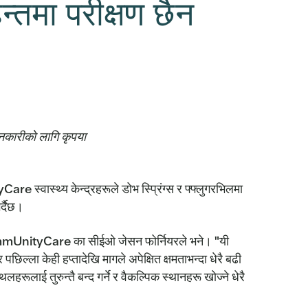
न्तमा परीक्षण छैन
ानकारीको लागि कृपया
्वास्थ्य केन्द्रहरूले डोभ स्प्रिंग्स र फ्फ्लुगरभिलमा
र्दैछ।
नौं," CommUnityCare का सीईओ जेसन फोर्नियरले भने। "यी
्ला केही हप्तादेखि मागले अपेक्षित क्षमताभन्दा धेरै बढी
ूलाई तुरुन्तै बन्द गर्ने र वैकल्पिक स्थानहरू खोज्ने धेरै