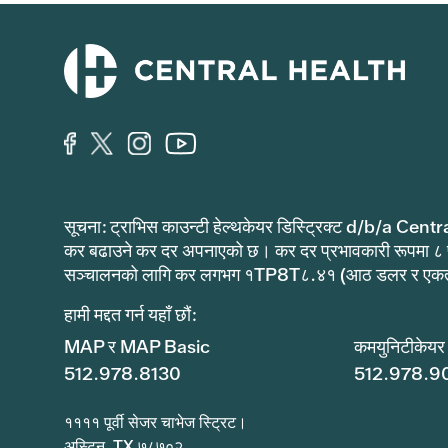
सूचना: ट्राभिस काउन्टी हेल्थकेयर डिस्ट्रिक्ट d/b/a Centr
कर बढाउने कर दर अपनाएको छ। कर दर प्रभावकारी रूपमा ८
सञ्चालनको लागि कर लगभग १TP8T८.४१ (आठ डलर र एकताल
हामी मद्दत गर्न यहाँ छौं:
MAP र MAP Basic
कमयुनिटीकेयर
512.978.8130
512.978.9
११११ पूर्वी सेजर चाभेज स्ट्रिट।
अस्टिन, TX ७८७०२