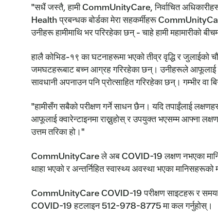
"सधैं जस्तै, हामी CommUnityCare, निर्वाचित अधिकारीहरू, र 
Health प्रबन्धक बोर्डका मेरा सहकर्मीहरू CommUnityCare लाई
उनीहरू हामीमाथि भर परिरहेका छन् - चाहे हामी महामारीको बीचमा 
हालै कोभिड-१९ का घटनाहरूमा भएको तीव्र वृद्धि र जुलाईको चौ
जमघटहरूबाट बच्न आग्रह गरिरहेका छन्। उनीहरूले आफूलाई को
सावधानी अपनाउन पनि प्रोत्साहित गरिरहेका छन्। गम्भीर वा बि
"हामीसँग सबैको परीक्षण गर्ने साधन छैन। यदि तपाईंलाई लक्षणह
आफूलाई क्वारेन्टाइनमा राख्नुहोस् र उपयुक्त भएसम्म आफ्ना लक्षणह
उत्तम तरिका हो।"
CommUnityCare ले अब COVID-19 लक्षण नभएका मानिसहरूक
थाहा भएको र अन्तर्निहित स्वास्थ्य अवस्था भएका मानिसहरूको मा
CommUnityCare COVID-19 परीक्षण साइटहरू र समयहरूको ब
COVID-19 हटलाइन 512-978-8775 मा कल गर्नुहोस्।