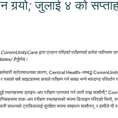
न गर्‍यो; जुलाई ४ को सप्ताह
्छ। CommUnityCare द्वारा प्रदान गरिएको परीक्षणको बारेमा नवीनतम ज
/ हेर्नुहोस्।
 कर्मचारी स्रोतसाधनका कारण, Central Health-सम्बद्ध CommUnityCare स
यसको सबै साइटहरूमा कसले परीक्षण गर्न सक्छ भन्ने मापदण्ड परिवर्तन ग
ाम्रा दुई स्थानहरूमा ड्राइभ-अप परीक्षण प्रस्ताव गर्न जारी राख्न सक्दै
लिनिकहरूमा वाक-अप परीक्षण स्थलहरूको रूपमा डिजाइन गरिएको थियो, तर पछिल
साधनको ट्राफिकलाई सुरक्षित रूपमा सम्हाल्न सक्दैनन्, र हामीले यी स्थलहर