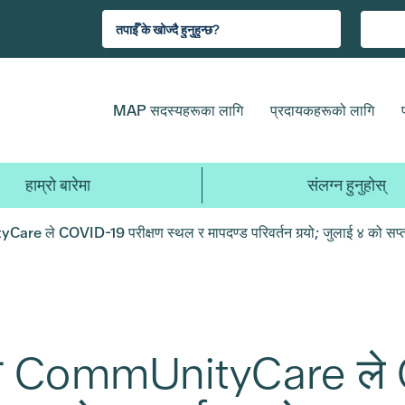
MAP सदस्यहरूका लागि
प्रदायकहरूको लागि
हाम्रो बारेमा
संलग्न हुनुहोस्
 ले COVID-19 परीक्षण स्थल र मापदण्ड परिवर्तन गर्‍यो; जुलाई ४ को सप्ताह
ण CommUnityCare ले C