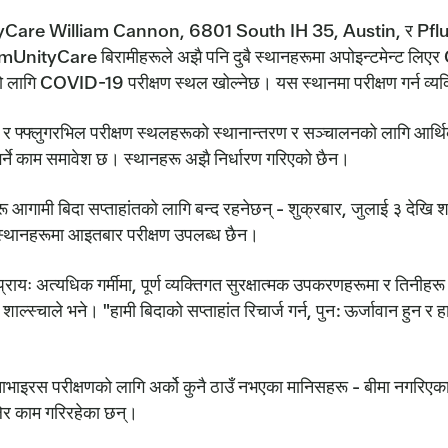
ommUnityCare William Cannon, 6801 South IH 35, Austin, र P
UnityCare बिरामीहरूले अझै पनि दुबै स्थानहरूमा अपोइन्टमेन्ट लि
को लागि COVID-19 परीक्षण स्थल खोल्नेछ। यस स्थानमा परीक्षण गर्न व्यक्त
्स र फ्फ्लुगरभिल परीक्षण स्थलहरूको स्थानान्तरण र सञ्चालनको लागि आर्
ुक्तानी गर्ने काम समावेश छ। स्थानहरू अझै निर्धारण गरिएको छैन।
ी बिदा सप्ताहांतको लागि बन्द रहनेछन् - शुक्रबार, जुलाई ३ देखि शन
स्थानहरूमा आइतबार परीक्षण उपलब्ध छैन।
प्रायः अत्यधिक गर्मीमा, पूर्ण व्यक्तिगत सुरक्षात्मक उपकरणहरूमा र तिनीहरू 
ले भने। "हामी बिदाको सप्ताहांत रिचार्ज गर्न, पुन: ऊर्जावान हुन र हाम
रीक्षणको लागि अर्को कुनै ठाउँ नभएका मानिसहरू - बीमा नगरिएकाहरू
लेर काम गरिरहेका छन्।