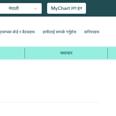
MyChart लग इन
नेपाली
प्रबन्धक बोर्ड र बैठकहरू
हामीलाई सम्पर्क गर्नुहोस
करियरहरू
समाचार