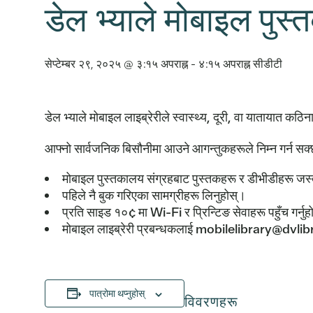
डेल भ्याले मोबाइल पुस
सेप्टेम्बर २९, २०२५ @ ३:१५ अपराह्न
-
४:१५ अपराह्न
सीडीटी
डेल भ्याले मोबाइल लाइब्रेरीले स्वास्थ्य, दूरी, वा यातायात 
आफ्नो सार्वजनिक बिसौनीमा आउने आगन्तुकहरूले निम्न गर्न सक्
मोबाइल पुस्तकालय संग्रहबाट पुस्तकहरू र डीभीडीहरू जस्ता
पहिले नै बुक गरिएका सामग्रीहरू लिनुहोस्।
प्रति साइड १०¢ मा Wi-Fi र प्रिन्टिङ सेवाहरू पहुँच गर्नुह
मोबाइल लाइब्रेरी प्रबन्धकलाई mobilelibrary@dvlibra
पात्रोमा थप्नुहोस्
विवरणहरू