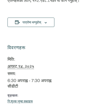
प्रश्नहरूका लागि, ५१२.९७८.८५७० मा फोन गर्नुहोस्।
पात्रोमा थप्नुहोस्
विवरणहरू
मिति:
अगस्ट १४, २०२५
समय:
6:30 अपराह्न - 7:30 अपराह्न
सीडीटी
शृङ्खला:
नि:शुल्क जुम्बा कक्षाहरू