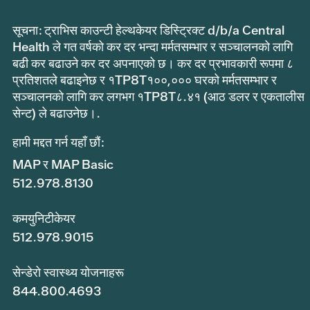
सूचना: ट्राभिस काउन्टी हेल्थकेयर डिस्ट्रिक्ट d/b/a Central
Health ले गत वर्षको कर दर भन्दा मर्मतसम्भार र सञ्चालनको लागि
बढी कर बढाउने कर दर अपनाएको छ। कर दर प्रभावकारी रूपमा ८
प्रतिशतले बढाइनेछ र १TP8T१००,००० घरको मर्मतसम्भार र
सञ्चालनको लागि कर लगभग १TP8T८.४१ (आठ डलर र एकतालीस
सेन्ट) ले बढाउनेछ।.
हामी मद्दत गर्न यहाँ छौं:
MAP र MAP Basic
512.978.8130
कमयुनिटीकेयर
512.978.9015
सेन्डेरो स्वास्थ्य योजनाहरू
844.800.4693