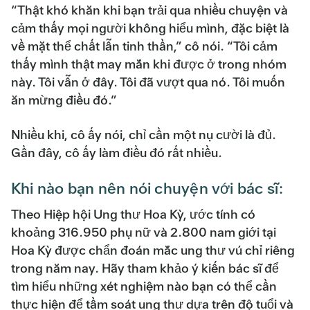
“Thật khó khăn khi bạn trải qua nhiều chuyện và
cảm thấy mọi người không hiểu mình, đặc biệt là
về mặt thể chất lẫn tinh thần,” cô nói. “Tôi cảm
thấy mình thật may mắn khi được ở trong nhóm
này. Tôi vẫn ở đây. Tôi đã vượt qua nó. Tôi muốn
ăn mừng điều đó.”
Nhiều khi, cô ấy nói, chỉ cần một nụ cười là đủ.
Gần đây, cô ấy làm điều đó rất nhiều.
Khi nào bạn nên nói chuyện với bác sĩ:
Theo Hiệp hội Ung thư Hoa Kỳ, ước tính có
khoảng 316.950 phụ nữ và 2.800 nam giới tại
Hoa Kỳ được chẩn đoán mắc ung thư vú chỉ riêng
trong năm nay. Hãy tham khảo ý kiến bác sĩ để
tìm hiểu những xét nghiệm nào bạn có thể cần
thực hiện để tầm soát ung thư dựa trên độ tuổi và