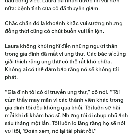
đầu công việc, Laura đã nhận được tin vui hơn
nữa: bệnh tình của cô đã thuyên giảm.
Chắc chắn đó là khoảnh khắc vui sướng nhưng
đồng thời cũng có chút buồn vui lẫn lộn.
Laura không khỏi nghĩ đến những người thân
trong gia đình đã mất vì ung thư. Các bác sĩ cũng
giải thích rằng ung thư có thể rất khó chữa.
Không ai có thể đảm bảo rằng nó sẽ không tái
phát.
“Gia đình tôi có di truyền ung thư,” cô nói. “Tôi
cảm thấy may mắn vì các thành viên khác trong
gia đình tôi đều không qua khỏi. Tôi luôn sợ hãi
mỗi khi đi khám bác sĩ. Nhưng tôi đi chụp nhũ ảnh
sáu tháng một lần. Tôi luôn lo lắng rằng họ sẽ nói
với tôi, 'Đoán xem, nó lại tái phát rồi.'‘