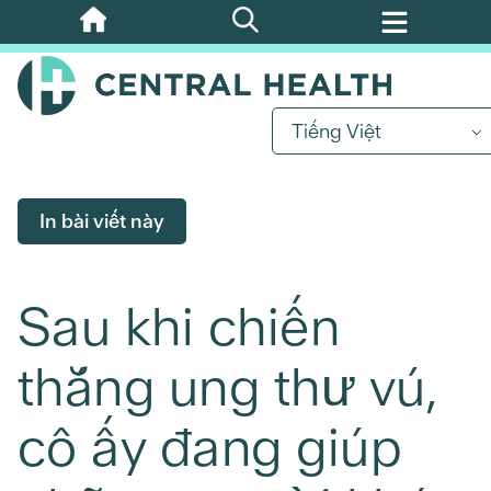
Bỏ
qua
nội
dung
Tiếng Việt
chính
In bài viết này
Sau khi chiến
thắng ung thư vú,
cô ấy đang giúp