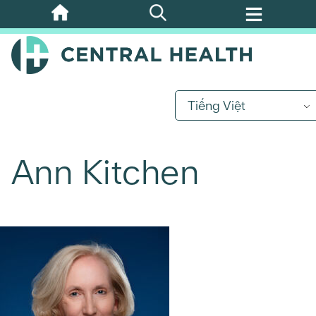
Bỏ
qua
nội
dung
chính
Tiếng Việt
Ann Kitchen