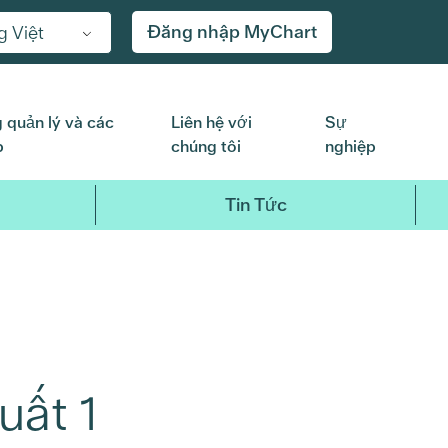
Đăng nhập MyChart
g Việt
 quản lý và các
Liên hệ với
Sự
p
chúng tôi
nghiệp
Tin Tức
uất 1