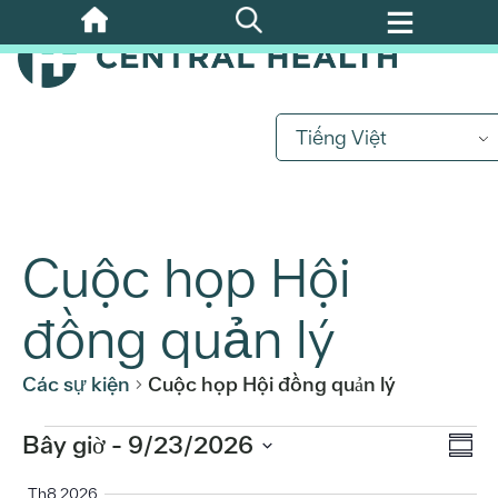
Bỏ
qua
nội
dung
chính
Tiếng Việt
Cuộc họp Hội
đồng quản lý
Các sự kiện
Cuộc họp Hội đồng quản lý
Sự
Các
Bây giờ
 - 
9/23/2026
Xe
Bản
kiệ
Chọn
tóm
Th8 2026