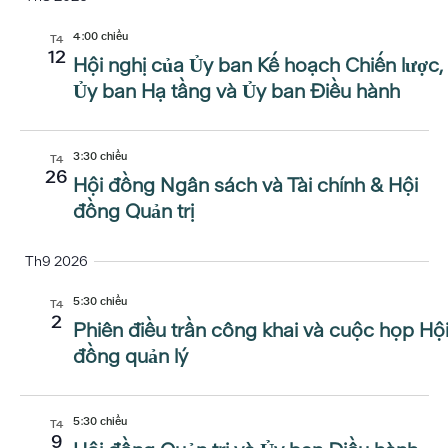
sự
Hư
ngày.
tắt
Xe
Hư
4:00 chiều
T4
kiện
12
Hội nghị của Ủy ban Kế hoạch Chiến lược,
Ủy ban Hạ tầng và Ủy ban Điều hành
3:30 chiều
T4
26
Hội đồng Ngân sách và Tài chính & Hội
đồng Quản trị
Th9 2026
5:30 chiều
T4
2
Phiên điều trần công khai và cuộc họp Hộ
đồng quản lý
5:30 chiều
T4
9