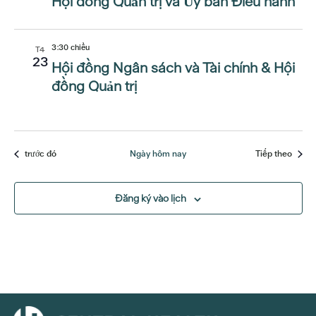
Hội đồng Quản trị và Ủy ban Điều hành
3:30 chiều
T4
23
Hội đồng Ngân sách và Tài chính & Hội
đồng Quản trị
Các sự kiện
Các sự
trước đó
Ngày hôm nay
Tiếp theo
Đăng ký vào lịch