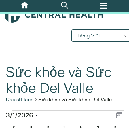
Bỏ
qua
nội
dung
chính
Tiếng Việt
Sức khỏe và Sức
khỏe Del Valle
Các sự kiện
Sức khỏe và Sức khỏe Del Valle
Sự
Các
3/1/2026
Xe
Thán
kiệ
Chọn
CHỦ NHẬT
THỨ HAI
THỨ BA
THỨ TƯ
THỨ NĂM
THỨ SÁU
THỨ BẢ
C
H
B
T
N
S
B